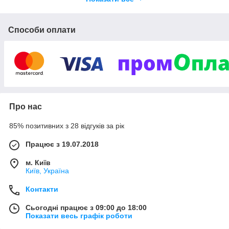
продаж медичного обладнання
продаж лінійно-вимірювального
Способи оплати
обладнання
продаж лабораторного обладнання та лабораторного
посуду
обладнання лабораторій
проведення метрологічного калібрування - посередники
Про нас
продаж електровимірювального обладнання
85% позитивних з 28 відгуків за рік
Працює з 19.07.2018
Переваги компанії
м. Київ
Київ, Україна
Контакти
"Лазерс Медіка":
Сьогодні працює з 09:00 до 18:00
Показати весь графік роботи
нижній ціновий сегмент на обраний товар - ми самі