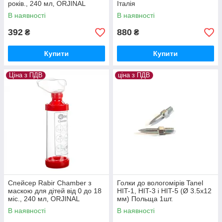
років., 240 мл, ORJINAL
Італія
MEDIKAL, Туреччина
В наявності
В наявності
392
880
₴
₴
Купити
Купити
Ціна з ПДВ
ціна з ПДВ
Спейсер Rabir Chamber з
Голки до вологомірів Tanel
маскою для дітей від 0 до 18
HIT-1, HIT-3 і HIT-5 (Ø 3.5x12
міс., 240 мл, ORJINAL
мм) Польща 1шт.
MEDIKAL, Туреччина
В наявності
В наявності