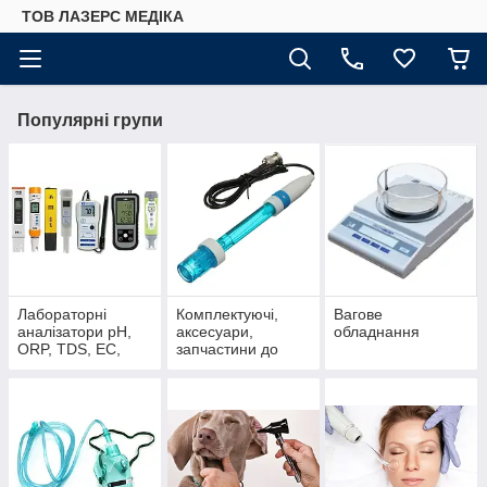
ТОВ ЛАЗЕРС МЕДІКА
Популярні групи
Лабораторні
Комплектуючі,
Вагове
аналізатори pH,
аксесуари,
обладнання
ORP, TDS, EC,
запчастини до
оксиметри,
аналізаторів:
рефрактометри ,
електроди,
фотометри +
датчики, щупи,
аксесуари,
кювети, насадки,
розчини
ущіл