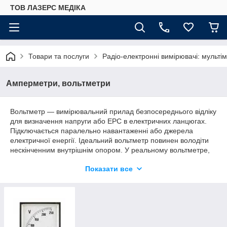
ТОВ ЛАЗЕРС МЕДІКА
Товари та послуги
Радіо-електронні вимірювачі: мультім
Амперметри, вольтметри
Вольтметр — вимірювальний прилад безпосереднього відліку
для визначення напруги або ЕРС в електричних ланцюгах.
Підключається паралельно навантаженні або джерела
електричної енергії. Ідеальний вольтметр повинен володіти
нескінченним внутрішнім опором. У реальному вольтметре,
чим вище внутрішній опір, тим менше впливу прилад буде
Показати все
чинити на вимірюваний об'єкт і, отже, тим вище точність і
різноманітніше області застосування.