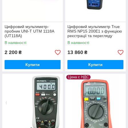
Цифровий мультиметр-
Цифровий мультиметр True
пробник UNI-T UTM 1118A
RMS NP15 200E1 з функцією
(UT118A)
реєстрації та перегляду
даних LUMEL Польща з ПДВ
В наявності
В наявності
2 200
13 860
₴
₴
Купити
Купити
Цена с НДС