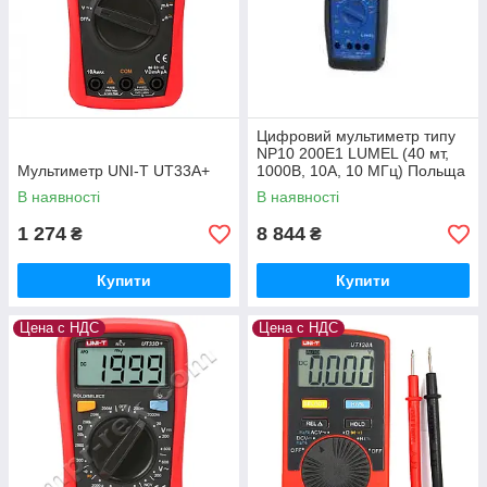
Цифровий мультиметр типу
NP10 200Е1 LUMEL (40 мт,
Мультиметр UNI-T UT33A+
1000В, 10А, 10 МГц) Польща
з ПДВ
В наявності
В наявності
1 274
8 844
₴
₴
Купити
Купити
Цена с НДС
Цена с НДС