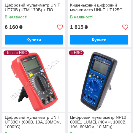
Цифровий мультиметр UNIT
Кишеньковий цифровий
UT70B (UTM 170B) + ПО
мультиметр UNI-T UT125C
В наявності
В наявності
6 160
1 815
₴
₴
Купити
Купити
Цена с НДС
с НДС
Цифровий мультиметр UNIT
Цифровий мультиметр NP10
UT33C+ (600В, 10А, 20МОм,
600E1 LUMEL (40мФ, 1000В,
1000°C)
10А, 60МОм, 10 МГц)
Польща з ПДВ