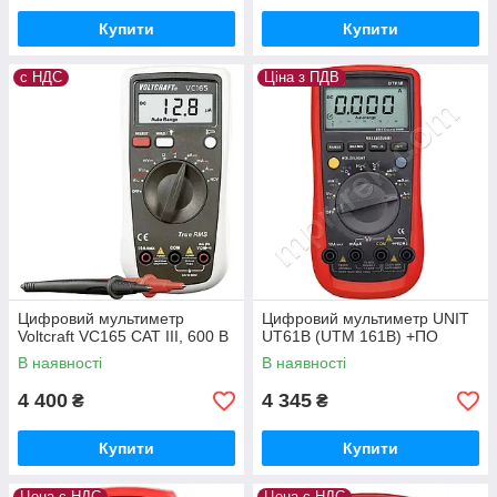
Купити
Купити
с НДС
Ціна з ПДВ
Цифровий мультиметр
Цифровий мультиметр UNIT
Voltcraft VC165 CAT III, 600 В
UT61B (UTM 161B) +ПО
В наявності
В наявності
4 400
4 345
₴
₴
Купити
Купити
Цена с НДС
Цена с НДС