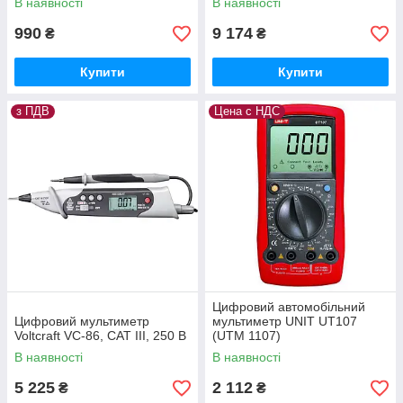
В наявності
В наявності
990
9 174
₴
₴
Купити
Купити
з ПДВ
Цена с НДС
Цифровий автомобільний
Цифровий мультиметр
мультиметр UNIT UT107
Voltcraft VC-86, CAT III, 250 В
(UTM 1107)
В наявності
В наявності
5 225
2 112
₴
₴