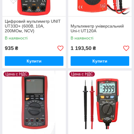
Цифровий мультиметр UNIT
UT33D+ (600В, 10А,
Мультиметр універсальний
200МОм, NCV)
Uni-t UT120A
В наявності
В наявності
935
1 193,50
₴
₴
Купити
Купити
Цена с НДС
Цена с НДС