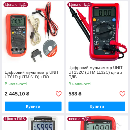
Цена с НДС
Цена с НДС
Цифровий мультиметр UNIT
Цифровий мультиметр UNIT
UT132C (UTM 1132C) ціна з
UT61D (UTM 61D) +ПО
ПДВ
В наявності
В наявності
2 445,10
588
₴
₴
Купити
Купити
Ціна з ПДВ
цена с НДС