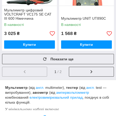
Мультиметр цифровий
VOLTCRAFT VC175 SE CAT
III 600 Німеччина
Мультиметр UNIT UT890C
В наявності
В наявності
3 025
1 568
₴
₴
Купити
Купити
Показати ще
1
/ 2
Мультиметр
(від
англ.
multimeter),
тестер
(від
англ.
test —
випробування),
авометр
(від
ампервольтомметр
комбінований
електровимірювальний прилад
, поєднує в собі
кілька функцій.
У мінімальному наборі включає
функції
вольтметра
амперметра
і
омметра
. Іноді виконується