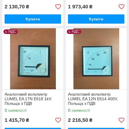
2 130,70
1 973,40
₴
₴
Купити
Купити
с НДС
с НДС
Аналоговий вольтметр
Аналоговий вольтметр
LUMEL EA 17N E618 1kV.
LUMEL EA 12N E614 400V.
Польща з ПДВ
Польща з ПДВ
В наявності
В наявності
1 415,70
2 216,50
₴
₴