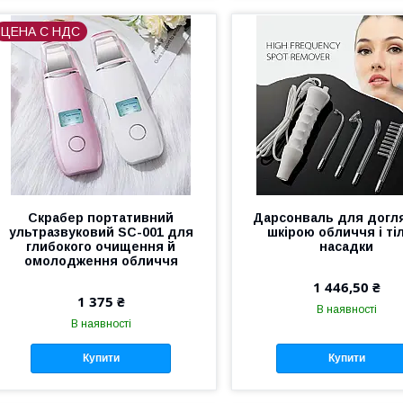
ЦЕНА С НДС
Скрабер портативний
Дарсонваль для догл
ультразвуковий SC-001 для
шкірою обличчя і тіл
глибокого очищення й
насадки
омолодження обличчя
1 446,50 ₴
1 375 ₴
В наявності
В наявності
Купити
Купити