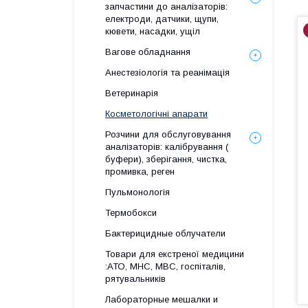
запчастини до аналізаторів:
електроди, датчики, щупи,
кювети, насадки, ущіл
Вагове обладнання
Анестезіологія та реанімація
Ветеринарія
Косметологічні апарати
Розчини для обслуговування
аналізаторів: калібрування (
буфери), зберігання, чистка,
промивка, реген
Пульмонологія
Термобокси
Бактерицидные облучатели
Товари для екстреної медицини
:АТО, МНС, МВС, госпіталів,
рятувальників
Лабораторные мешалки и