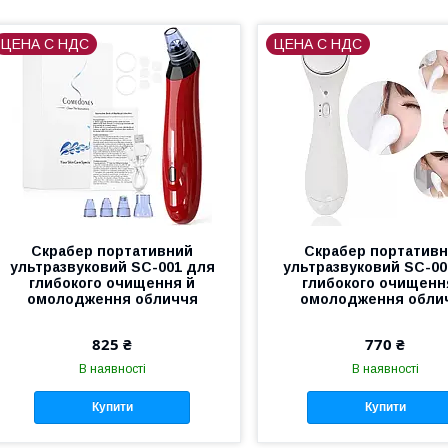
ЦЕНА С НДС
ЦЕНА С НДС
Скрабер портативний
Скрабер портатив
ультразвуковий SC-001 для
ультразвуковий SC-00
глибокого очищення й
глибокого очищенн
омолодження обличчя
омолодження обли
825 ₴
770 ₴
В наявності
В наявності
Купити
Купити