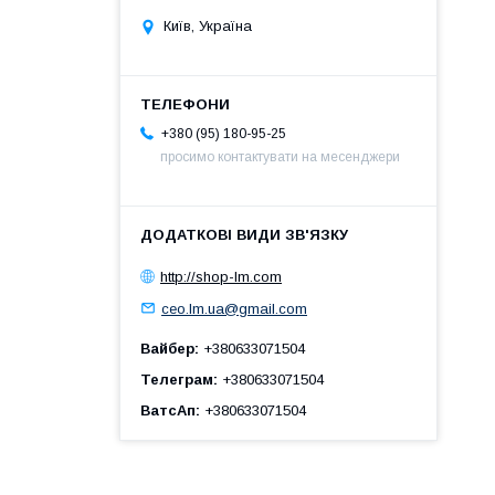
Київ, Україна
+380 (95) 180-95-25
просимо контактувати на месенджери
http://shop-lm.com
ceo.lm.ua@gmail.com
Вайбер
+380633071504
Телеграм
+380633071504
ВатсАп
+380633071504