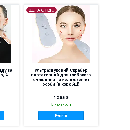
ЦЕНА С НДС
яду за
Ультразвуковий Скрабер
а, 4
портативний для глибокого
очищення і омолодження
особи (в коробці)
1 265 ₴
В наявності
Купити