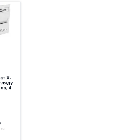
ат X-
гляду
ла, 4
а
5
ати