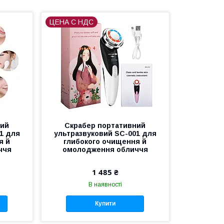
ЦЕНА С НДС
ний
Скрабер портативний
1 для
ультразвуковий SC-001 для
я й
глибокого очищення й
ччя
омолодження обличчя
1 485 ₴
В наявності
Купити