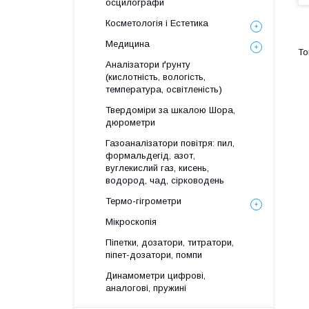
осцилографи
Косметологія і Естетика
Медицина
Аналізатори ґрунту
(кислотність, вологість,
температура, освітленість)
Твердоміри за шкалою Шора,
дюрометри
Газоаналізатори повітря: пил,
формальдегід, азот,
вуглекислий газ, кисень,
водород, чад, сірководень
Термо-гігрометри
Мікроскопія
Піпетки, дозатори, титратори,
піпет-дозатори, помпи
Динамометри цифрові,
аналогові, пружині