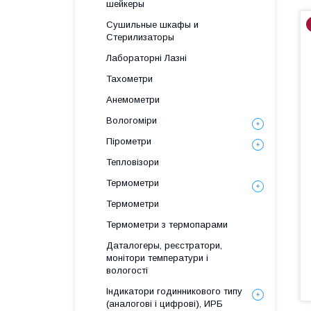
шейкеры
Сушильные шкафы и
Стерилизаторы
Лабораторні Лазні
Тахометри
Анемометри
Вологоміри
Пірометри
Тепловізори
Термометри
Термометри
Термометри з термопарами
Даталогеры, реєстратори,
монітори температури і
вологості
Індикатори годинникового типу
(аналогові і цифрові), ИРБ