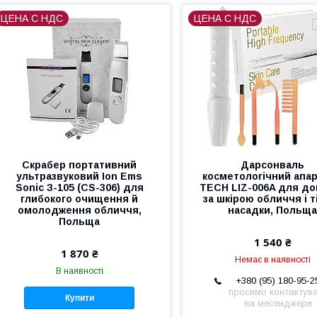
ЦЕНА С НДС
ЦЕНА С НДС
Скрабер портативний
Дарсонваль
ультразвуковий Ion Ems
косметологічний апар
Sonic З-105 (CS-306) для
TECH LIZ-006A для до
глибокого очищення й
за шкірою обличчя і ті
омолодження обличчя,
насадки, Польщ
Польща
1 540 ₴
1 870 ₴
Немає в наявності
В наявності
+380 (95) 180-95-2
просимо контактув
Купити
на месенджери