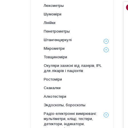
Люксметры
Шумоміри
Лінійки
Пенетрометры
Штангенциркулі
Мікрометри
Товщиноміри
Окуляри захисні від лазерів, IPL
для лікарів і пацієнтів
Ростоміри
Скакалки
Алкотестери
Эндоскопы, бороскопы
Радіо-електронні вимірювачі:
мультіметри, кліщі, тестери,
детектори, індикатори,