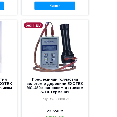
Купити
без ПДВ
стий
Професійний голчастий
EXOTEK
вологомір деревини EXOTEK
тчиком
MC-460 з виносним датчиком
S-10. Германия
BY-00000192
22 550 ₴