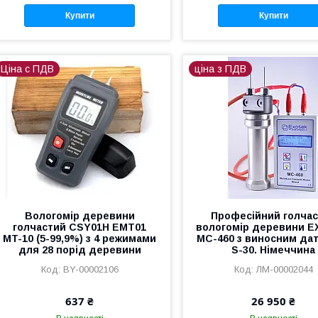
Купити
Купити
Ціна с ПДВ
ціна з ПДВ
Вологомір деревини
Професійний голча
голчастий CSY01H EMT01
вологомір деревини 
MT-10 (5-99,9%) з 4 режимами
MC-460 з виносним да
для 28 порід деревини
S-30. Німеччина
BY-00002106
ЛМ-00002044
637 ₴
26 950 ₴