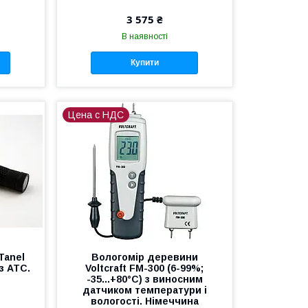
3 575 ₴
В наявності
Купити
Цена с НДС
Tanel
Вологомір деревини
 з АТС.
Voltcraft FM-300 (6-99%;
-35...+80°C) з виносним
датчиком температури і
вологості. Німеччина