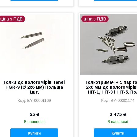
ціна з ПДВ
ціна з ПДВ
Голки до вологомірів Tanel
Голкотримач + 5 пар г
HGR-9 (Ø 2x6 мм) Польща
2x6 мм до вологомірів
1шт.
HIT-1, HIT-3 і HIT-5. 
BY-00001169
BY-00001174
55 ₴
2 475 ₴
В наявності
В наявності
Купити
Купити