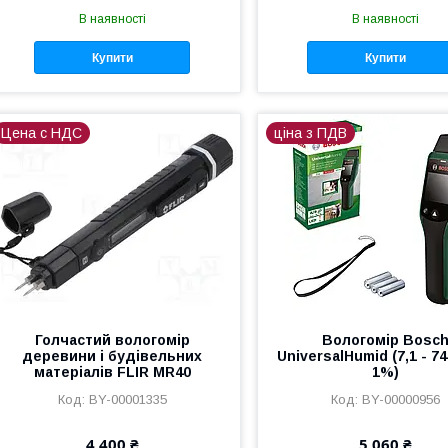
В наявності
В наявності
Купити
Купити
Цена с НДС
ціна з ПДВ
Голчастий вологомір
Вологомір Bosc
деревини і будівельних
UniversalHumid (7,1 - 74
матеріалів FLIR MR40
1%)
BY-00001335
BY-00000956
4 400 ₴
5 060 ₴