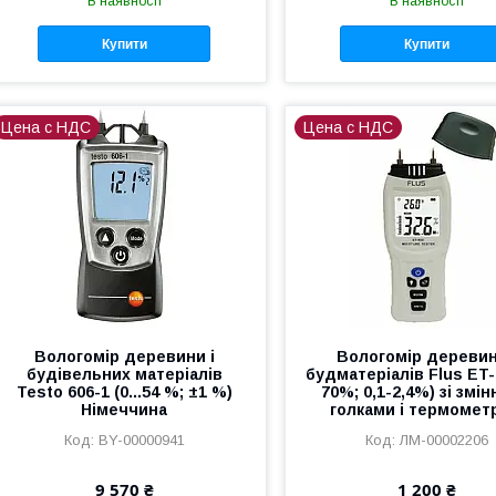
В наявності
В наявності
Купити
Купити
Цена с НДС
Цена с НДС
Вологомір деревини і
Вологомір деревин
будівельних матеріалів
будматеріалів Flus ET-
Testo 606-1 (0...54 %; ±1 %)
70%; 0,1-2,4%) зі змі
Німеччина
голками і термомет
BY-00000941
ЛМ-00002206
9 570 ₴
1 200 ₴