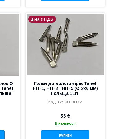
ціна з ПДВ
олок Ø
Голки до вологомірів Tanel
 Tanel
HIT-1, HIT-3 і HIT-5 (Ø 2x6 мм)
Польща
Польща 1шт.
BY-00001172
55 ₴
В наявності
Купити