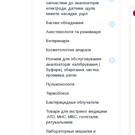
запчастини до аналізаторів:
електроди, датчики, щупи,
кювети, насадки, ущіл
Вагове обладнання
Анестезіологія та реанімація
Ветеринарія
Косметологічні апарати
Розчини для обслуговування
аналізаторів: калібрування (
буфери), зберігання, чистка,
промивка, реген
Пульмонологія
Термобокси
Бактерицидные облучатели
Товари для екстреної медицини
:АТО, МНС, МВС, госпіталів,
рятувальників
Лабораторные мешалки и