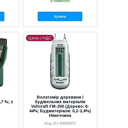
В наявності
Купити
Цена с НДС
h
Вологомір деревини і
,7 %; ±
будівельних матеріалів
Voltcraft FM-200 (Дерево: 6-
44%; Будматеріали: 0,2-2,4%)
Німеччина
BY-00000872