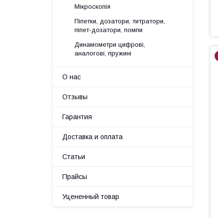
Мікроскопія
Піпетки, дозатори, титратори,
піпет-дозатори, помпи
Динамометри цифрові,
аналогові, пружині
О нас
Отзывы
Гарантия
Доставка и оплата
Статьи
Прайсы
Уцененный товар