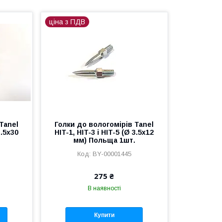
ціна з ПДВ
Tanel
Голки до вологомірів Tanel
3.5x30
HIT-1, HIT-3 і HIT-5 (Ø 3.5x12
мм) Польща 1шт.
BY-00001445
275 ₴
В наявності
Купити