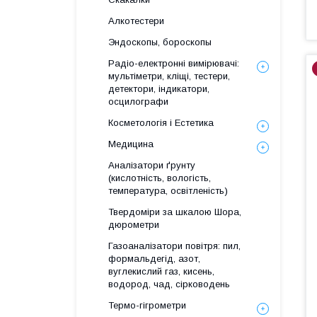
Алкотестери
Эндоскопы, бороскопы
Радіо-електронні вимірювачі:
мультіметри, кліщі, тестери,
детектори, індикатори,
осцилографи
Косметологія і Естетика
Медицина
Аналізатори ґрунту
(кислотність, вологість,
температура, освітленість)
Твердоміри за шкалою Шора,
дюрометри
Газоаналізатори повітря: пил,
формальдегід, азот,
вуглекислий газ, кисень,
водород, чад, сірководень
Термо-гігрометри