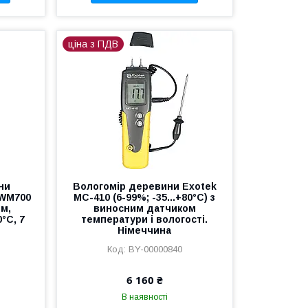
ціна з ПДВ
ни
Вологомір деревини Exotek
 WM700
MC-410 (6-99%; -35...+80°C) з
ям,
виносним датчиком
°C, 7
температури і вологості.
Німеччина
BY-00000840
6 160 ₴
В наявності