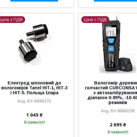
ціна з ПДВ
Ціна с ПДВ
Електрод шпоновий до
Вологомір дереви
вологомірів Tanel HIT-1, HIT-3
голчастий CURCONSA
і HIT-5. Польща 1пара
з автокалібруванн
діапазон 0-85%, -10-60
BY-00001173
режимів
BY-00002105
1 045 ₴
В наявності
2 695 ₴
В наявності