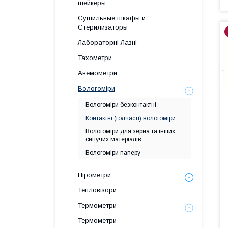
шейкеры
Сушильные шкафы и
Стерилизаторы
Лабораторні Лазні
Тахометри
Анемометри
Вологоміри
Вологоміри безконтактні
Контактні (голчасті) вологоміри
Вологоміри для зерна та інших
сипучих матеріалів
Вологоміри паперу
Пірометри
Тепловізори
Термометри
Термометри