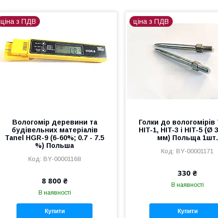
ціна з ПДВ
ціна з ПДВ
Вологомір деревини та
Голки до вологомірів 
будівельних матеріалів
HIT-1, HIT-3 і HIT-5 (Ø 
Tanel HGR-9 (6-60%; 0.7 - 7.5
мм) Польща 1шт.
%) Польша
BY-00001171
BY-00001168
330 ₴
8 800 ₴
В наявності
В наявності
Купити
Купити