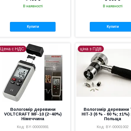
В наявності
В наявності
Купити
Купити
Цена с НДС
ціна з ПДВ
Вологомір деревини
Вологомір деревини 
VOLTCRAFT MF-10 (2~40%)
HIT-3 (6 % - 60 %; ±1%)
Німеччина
Польща
BY-00000991
BY-00001002