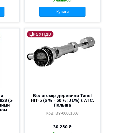
В наявності
Купити
ціна з ПДВ
и і
Вологомір деревини Tanel
928 (5-
HIT-5 (6 % - 60 %; ±1%) з АТС.
нними
Польща
ром
BY-00001003
30 250 ₴