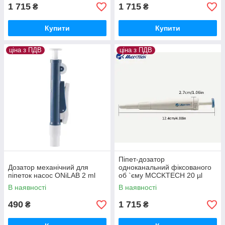
1 715
1 715
₴
₴
Купити
Купити
ціна з ПДВ
ціна з ПДВ
Піпет-дозатор
Дозатор механічний для
одноканальний фіксованого
піпеток насос ONiLAB 2 ml
об `єму MCCKTECH 20 µl
В наявності
В наявності
490
1 715
₴
₴