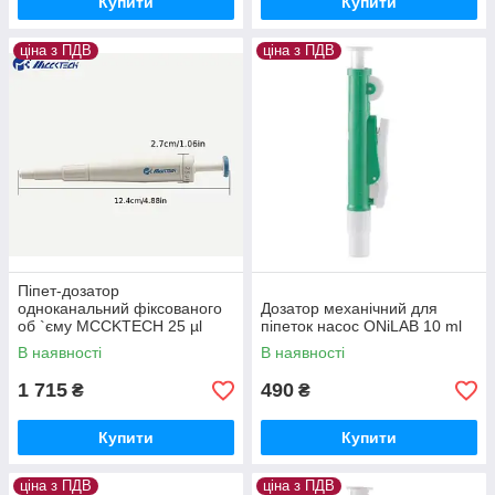
Купити
Купити
ціна з ПДВ
ціна з ПДВ
Піпет-дозатор
одноканальний фіксованого
Дозатор механічний для
об `єму MCCKTECH 25 µl
піпеток насос ONiLAB 10 ml
В наявності
В наявності
1 715
490
₴
₴
Купити
Купити
ціна з ПДВ
ціна з ПДВ