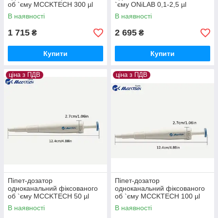
об `єму MCCKTECH 300 µl
`єму ONiLAB 0,1-2,5 µl
В наявності
В наявності
1 715
2 695
₴
₴
Купити
Купити
ціна з ПДВ
ціна з ПДВ
Піпет-дозатор
Піпет-дозатор
одноканальний фіксованого
одноканальний фіксованого
об `єму MCCKTECH 50 µl
об `єму MCCKTECH 100 µl
В наявності
В наявності