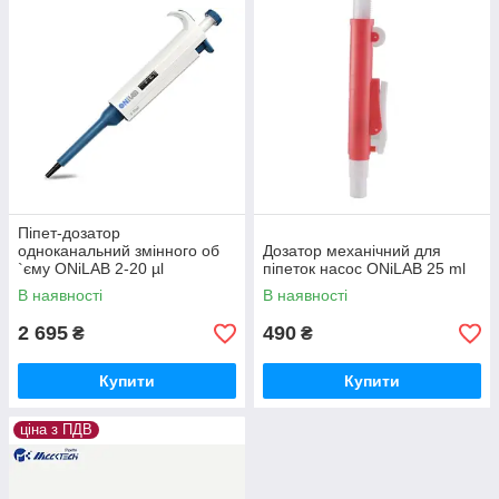
Піпет-дозатор
одноканальний змінного об
Дозатор механічний для
`єму ONiLAB 2-20 µl
піпеток насос ONiLAB 25 ml
В наявності
В наявності
2 695
490
₴
₴
Купити
Купити
ціна з ПДВ