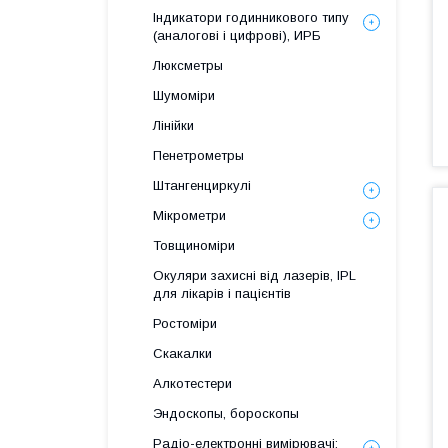
Індикатори годинникового типу
(аналогові і цифрові), ИРБ
Люксметры
Шумоміри
Лінійки
Пенетрометры
Штангенциркулі
Мікрометри
Товщиноміри
Окуляри захисні від лазерів, IPL
для лікарів і пацієнтів
Ростоміри
Скакалки
Алкотестери
Эндоскопы, бороскопы
Радіо-електронні вимірювачі: