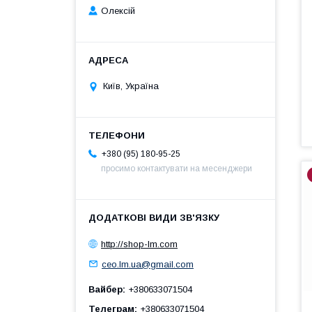
Олексій
Київ, Україна
+380 (95) 180-95-25
просимо контактувати на месенджери
http://shop-lm.com
ceo.lm.ua@gmail.com
Вайбер
+380633071504
Телеграм
+380633071504