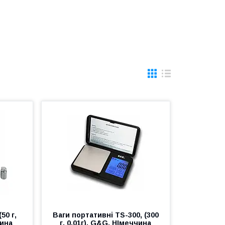
50 г,
Ваги портативні TS-300, (300
чина
г, 0.01г), G&G, НІмеччина