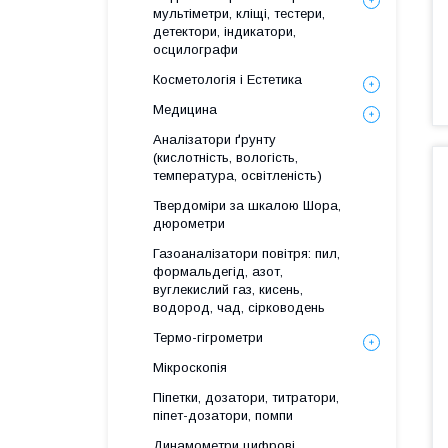
мультіметри, кліщі, тестери,
детектори, індикатори,
осцилографи
Косметологія і Естетика
Медицина
Аналізатори ґрунту
(кислотність, вологість,
температура, освітленість)
Твердоміри за шкалою Шора,
дюрометри
Газоаналізатори повітря: пил,
формальдегід, азот,
вуглекислий газ, кисень,
водород, чад, сірководень
Термо-гігрометри
Мікроскопія
Піпетки, дозатори, титратори,
піпет-дозатори, помпи
Динамометри цифрові,