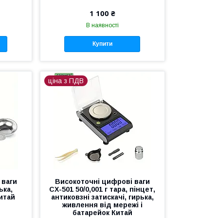
1 100 ₴
В наявності
Купити
ціна з ПДВ
 ваги
Високоточні цифрові ваги
ька,
CX-501 50/0,001 г тара, пінцет,
Китай
антиковзні затискачі, гирька,
живлення від мережі і
батарейок Китай