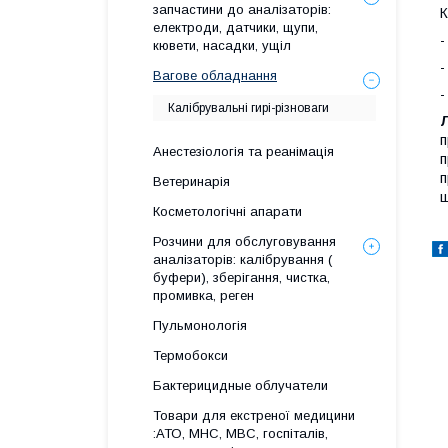
запчастини до аналізаторів:
К
електроди, датчики, щупи,
-
кювети, насадки, ущіл
-
Вагове обладнання
-
Калібрувальні гирі-різноваги
п
Анестезіологія та реанімація
п
п
Ветеринарія
щ
Косметологічні апарати
Розчини для обслуговування
аналізаторів: калібрування (
буфери), зберігання, чистка,
промивка, реген
Пульмонологія
Термобокси
Бактерицидные облучатели
Товари для екстреної медицини
:АТО, МНС, МВС, госпіталів,