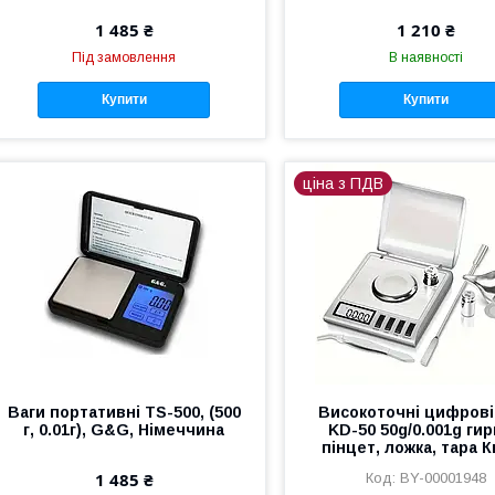
1 485 ₴
1 210 ₴
Під замовлення
В наявності
Купити
Купити
ціна з ПДВ
Ваги портативні TS-500, (500
Високоточні цифрові
г, 0.01г), G&G, Німеччина
KD-50 50g/0.001g гир
пінцет, ложка, тара 
1 485 ₴
BY-00001948