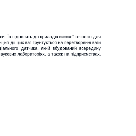
. Їх відносять до приладів високої точності для
цип дії цих ваг ґрунтується на перетворенні ваги
іального датчика, який вбудований всередину
укових лабораторіях, а також на підприємствах,