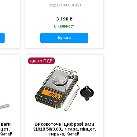
BY-00001963
3 190 ₴
В наявності
Купити
ціна з ПДВ
 ваги
Високоточні цифрові ваги
нцет,
К1918 50/0.001 г тара, пінцет,
 Китай
гирька, Китай