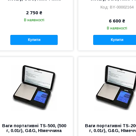
BY-00002164
2 750 ₴
6 600 ₴
В наявності
В наявності
Купити
Купити
Ваги портативні TS-500, (500
Ваги портативні TS-200
г, 0.01г), G&G, НІмеччина
г, 0.01г), G&G, НІмеч