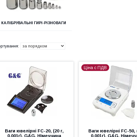
КАЛІБРУВАЛЬНІ ГИРІ-РІЗНОВАГИ
Ціна с ПДВ
Ваги ювелірні FC-20, (20 г,
Ваги ювелірні FC-50, (
0.001г), G&G, НІмеччина
0.001г), G&G, Німеч