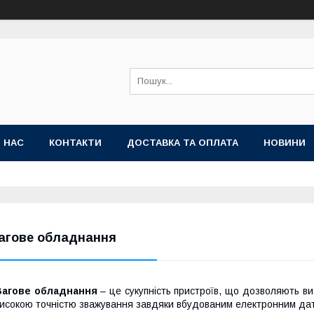
 НАС
КОНТАКТИ
ДОСТАВКА ТА ОПЛАТА
НОВИНИ
агове обладнання
Вагове обладнання
– це сукупність пристроїв, що дозволяють в
исокою точністю зважування завдяки вбудованим електронним датч