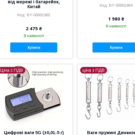
від мережі і батарейок,
BY-00001964
Китай
BY-00001962
1 980 ₴
В наявності
2 475 ₴
В наявності
Купити
Купити
Ціна с ПДВ
ціна з ПДВ
Цифрові ваги 5G (±0,01-5 г)
Ваги пружині Динан