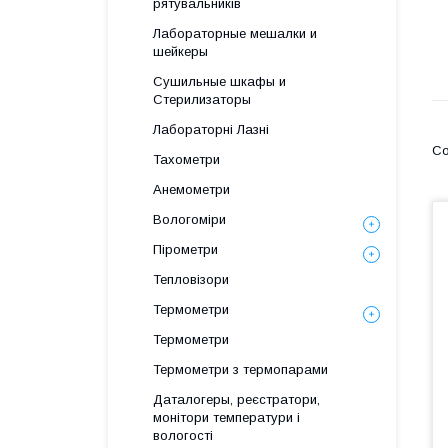
рятувальників
Лабораторные мешалки и
шейкеры
Сушильные шкафы и
Стерилизаторы
Лабораторні Лазні
Тахометри
Анемометри
Вологоміри
Пірометри
Тепловізори
Термометри
Термометри
Термометри з термопарами
Даталогеры, реєстратори,
монітори температури і
вологості