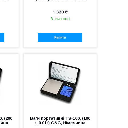
1 320 ₴
В наявності
Купити
, (200
Ваги портативні TS-100, (100
чина
г, 0.01г) G&G, Німеччина