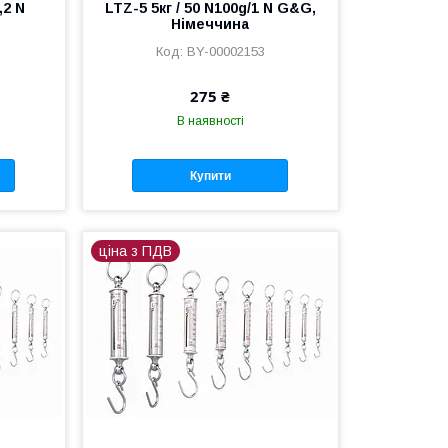
,2 N
LTZ-5 5кг / 50 N100g/1 N G&G,
Німеччина
BY-00002153
275 ₴
В наявності
Купити
ціна з ПДВ