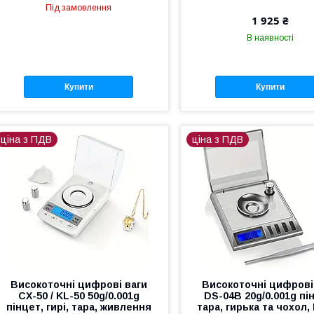
Під замовлення
1 925 ₴
В наявності
Купити
Купити
ціна з ПДВ
ціна з ПДВ
Високоточні цифрові ваги
Високоточні цифрові
CX-50 / KL-50 50g/0.001g
DS-04B 20g/0.001g пі
пінцет, гирі, тара, живлення
тара, гирька та чохол,