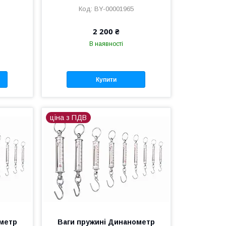
BY-00001965
2 200 ₴
В наявності
Купити
ціна з ПДВ
ометр
Ваги пружині Динанометр