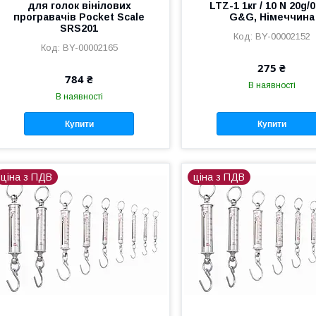
для голок вінілових
LTZ-1 1кг / 10 N 20g/0
програвачів Pocket Scale
G&G, Німеччина
SRS201
BY-00002152
BY-00002165
275 ₴
784 ₴
В наявності
В наявності
Купити
Купити
ціна з ПДВ
ціна з ПДВ