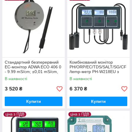
Стандартний безперервний
Комбінований монітор
EC-монітор ADWA ECO 406 0
PH/ORP/EC/TDS/SALT/SG/CF
- 9.99 mS/cm; ±0,01 mS/cm,
/temp-метр PH-W218EU з
Угорщина
WIFI. YIERYI
В наявності
В наявності
3 520
6 370
₴
₴
Купити
Купити
ціна з ПДВ
ціна з ПДВ