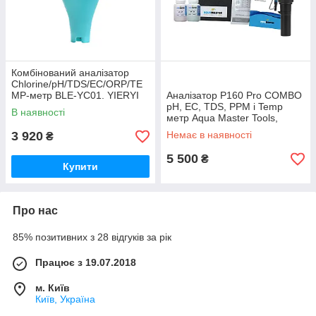
Комбінований аналізатор
Chlorine/pH/TDS/EC/ORP/TE
MP-метр BLE-YC01. YIERYI
Аналізатор P160 Pro COMBO
pH, EC, TDS, PPM і Temp
В наявності
метр Aqua Master Tools,
Нидерланды 1018
3 920
Немає в наявності
₴
5 500
₴
Купити
Про нас
85% позитивних з 28 відгуків за рік
Працює з 19.07.2018
м. Київ
Київ, Україна