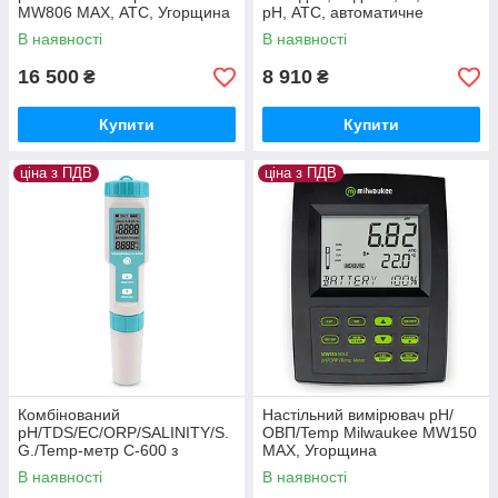
MW806 MAX, АТС, Угорщина
pH, АТС, автоматичне
калібрування. Угорщина
В наявності
В наявності
16 500
8 910
₴
₴
Купити
Купити
ціна з ПДВ
ціна з ПДВ
Комбінований
Настільний вимірювач pH/
pH/TDS/EC/ORP/SALINITY/S.
ОВП/Temp Milwaukee MW150
G./Temp-метр C-600 з
MAX, Угорщина
термометром, змінним
В наявності
В наявності
електродом, АТС. YIERYI