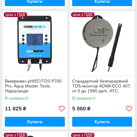
Купити
Купити
ціна з ПДВ
ціна з ПДВ
Вимірювач pH/EC/TDS P700
Стандартний безперервний
Pro, Aqua Master Tools,
TDS-монітор ADWA ECO 407,
Нідерланди
от 0 до 1990 ррm, АТС,
Угорщина
В наявності
В наявності
11 825
5 060
₴
₴
Купити
Купити
ціна з ПДВ
ціна з ПДВ