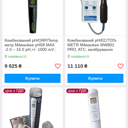
Комбінований pH/ORP/Temp
Комбінований pH/EC/TDS-
метр Milwaukee pH58 MAX
METR Milwaukee MW801
-2.0 – 16.0 pH;+/- 1000 mV ;
PRO, ATC, калібрування
-5 to 60°C,авт.кал., Угорщина
ручне, Угорщина
В наявності
В наявності
9 625
11 110
₴
₴
Купити
Купити
ціна з ПДВ
ціна з ПДВ