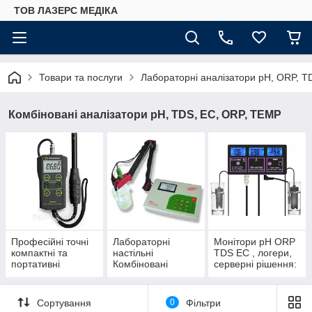
ТОВ ЛАЗЕРС МЕДІКА
Товари та послуги
Лабораторні аналізатори pH, ORP, T
Комбіновані аналізатори pH, TDS, EC, ORP, TEMP
Професійні точні
Лабораторні
Монітори рН ORP
компактні та
настільні
TDS EC , логери,
портативні
Комбіновані
серверні рішення:
Комбіновані
аналізатори pH,
моніторинг,
аналізатори pH,
TDS, EC, ORP для
збереження та
TDS, EC, ORP
точних робіт та
передача даних
Сортування
0
Фільтри
дослідів