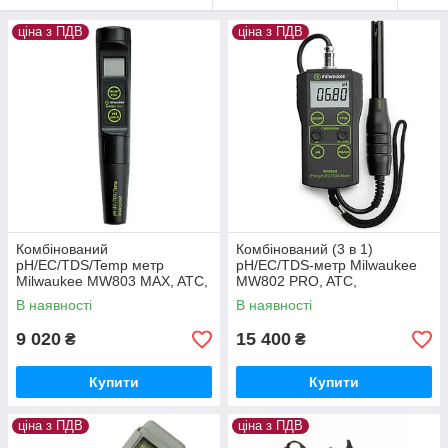
ціна з ПДВ
ціна з ПДВ
Комбінований
Комбінований (3 в 1)
pH/EC/TDS/Temp метр
pH/EC/TDS-метр Milwaukee
Milwaukee MW803 MAX, ATC,
MW802 PRO, ATC,
автомат. калібрування,
калібрування ручне,
В наявності
В наявності
Угорщина
Угорщина
9 020
15 400
₴
₴
Купити
Купити
ціна з ПДВ
ціна з ПДВ