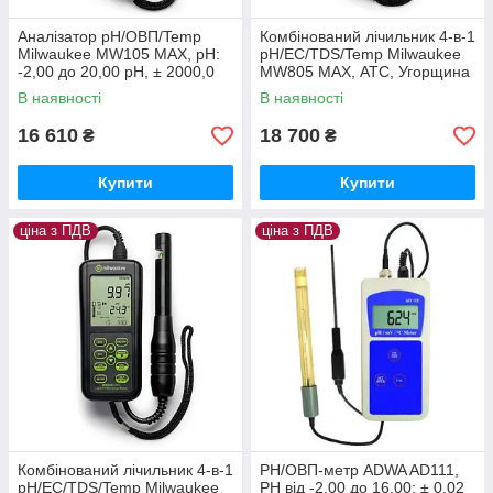
Аналізатор pH/ОВП/Temp
Комбінований лічильник 4-в-1
Milwaukee MW105 MAX, pH:
pH/EC/TDS/Temp Milwaukee
-2,00 до 20,00 pH, ± 2000,0
MW805 MAX, АТС, Угорщина
mV. Угорщина
В наявності
В наявності
16 610
18 700
₴
₴
Купити
Купити
ціна з ПДВ
ціна з ПДВ
Комбінований лічильник 4-в-1
PН/ОВП-метр ADWA AD111,
pH/EC/TDS/Temp Milwaukee
РН від -2,00 до 16,00; ± 0.02