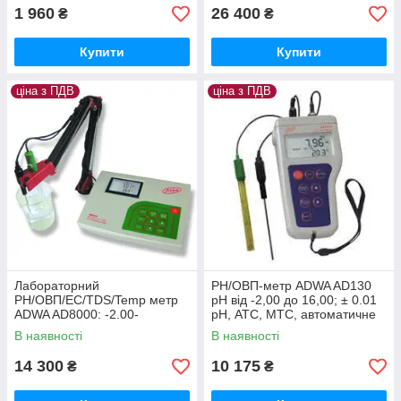
1 960
26 400
₴
₴
Купити
Купити
ціна з ПДВ
ціна з ПДВ
Лабораторний
РН/ОВП-метр ADWA AD130
PH/OВП/EC/TDS/Temp метр
рН від -2,00 до 16,00; ± 0.01
ADWA AD8000: -2.00-
pH, АТС, МТС, автоматичне
16.00pH;±2000mV; 0.00-
калібрування. Угорщина
В наявності
В наявності
19.99μS/cm/0.00-9.99ppm.
Угорщина
14 300
10 175
₴
₴