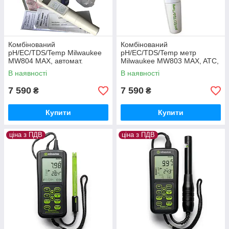
Комбінований
Комбінований
pH/EC/TDS/Temp Milwaukee
pH/EC/TDS/Temp метр
MW804 MAX, автомат.
Milwaukee MW803 MAX, ATC,
калібрування, Угорщина
автомат. калібрування,
В наявності
В наявності
Угорщина
7 590
7 590
₴
₴
Купити
Купити
ціна з ПДВ
ціна з ПДВ