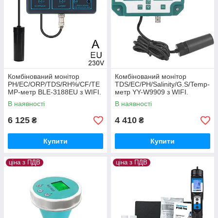
Комбінований монітор
Комбінований монітор
PH/EC/ORP/TDS/RH%/CF/TE
TDS/EC/PH/Salinity/G.S/Temp-
MP-метр BLE-3188EU з WIFI.
метр YY-W9909 з WIFI.
YIERYI
YIERYI
В наявності
В наявності
6 125
4 410
₴
₴
Купити
Купити
ціна з ПДВ
ціна з ПДВ