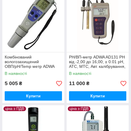
Комбінований
PН/ВП-метр ADWA AD131 РН
вологозахищений
від -2,00 до 16,00; ± 0.01 pH,
ОВП/pH/Temp метр ADWA
АТС, МТС, Авт. калібрування,
AD14, -2.00 до 16.00 pH,0 до
Пам'ять 500, Угорщина
В наявності
В наявності
±1000mV, АТС, Угорщина
5 005
11 000
₴
₴
Купити
Купити
ціна з ПДВ
ціна з ПДВ