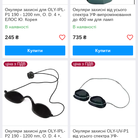
Окуляри захисні для OLY-IPL-
Окуляри захисні від усього
P1 190 - 1200 nm, O. D. 4 +,
спектра УФ-випромінювання
ЕЛОС Ю. Корея
до 400 нм для ламп
"САПФІР", "ПСОРОЛАЙТ",
В наявності
В наявності
"psoroVIT"
245
735
₴
₴
Купити
Купити
ціна з ПДВ
ціна з ПДВ
Окуляри захисні для OLY-IPL-
Окуляри захисні OLY-UV-P1
P2 190 - 1200 nm, O. D. 4 +,
від усього спектра УФ-