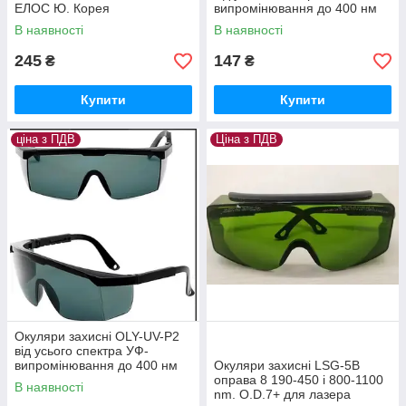
ЕЛОС Ю. Корея
випромінювання до 400 нм
для ламп "САПФІР",
В наявності
В наявності
"ПСОРОЛАЙТ", "psoroVIT"
245
147
₴
₴
Купити
Купити
ціна з ПДВ
Ціна з ПДВ
Окуляри захисні OLY-UV-P2
від усього спектра УФ-
випромінювання до 400 нм
Окуляри захисні LSG-5В
для ламп "САПФІР",
оправа 8 190-450 і 800-1100
В наявності
"ПСОРОЛАЙТ", "psoroVIT"
nm. O.D.7+ для лазера