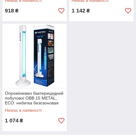
Немає в наявності
Немає в наявності
год
918
1 142
₴
₴
Опромінювач бактерицидний
побутової OBB 15 METAL,
ECO: небитка безозоновая
бактерицидна лампа, 16000
Немає в наявності
год
1 074
₴