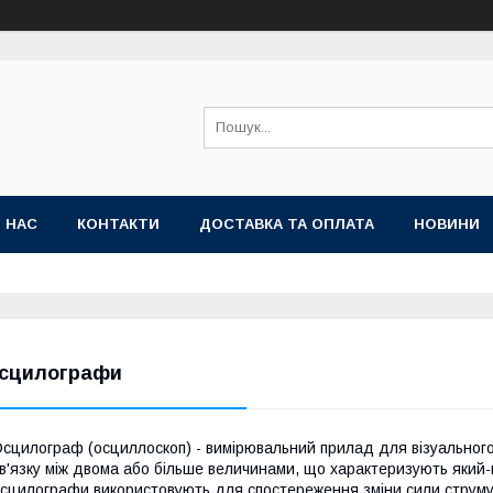
 НАС
КОНТАКТИ
ДОСТАВКА ТА ОПЛАТА
НОВИНИ
сцилографи
сцилограф (осциллоскоп) - вимірювальний прилад для візуального
в'язку між двома або більше величинами, що характеризують який
сцилографи використовують для спостереження зміни сили струму аб