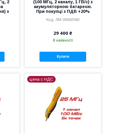
ц, 2
(100 МГц, 2 каналу, 1 ГВ/с) з
на
акумуляторною батареєю.
ня) з
При покупці з ПДВ +20%
ЛМ-00002583
29 400 ₴
В наявності
Купити
цена с НДС