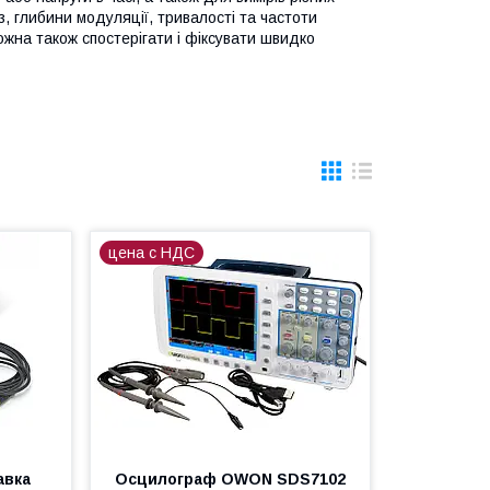
з, глибини модуляції, тривалості та частоти
ожна також спостерігати і фіксувати швидко
цена с НДС
авка
Осцилограф OWON SDS7102