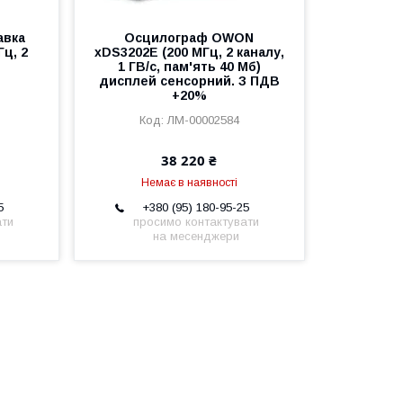
авка
Осцилограф OWON
ц, 2
xDS3202E (200 МГц, 2 каналу,
1 ГВ/с, пам'ять 40 Мб)
дисплей сенсорний. З ПДВ
+20%
ЛМ-00002584
38 220 ₴
Немає в наявності
5
+380 (95) 180-95-25
ати
просимо контактувати
на месенджери