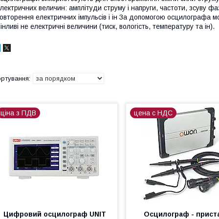
лектричних величин: амплітуди струму і напруги, частоти, зсуву фа
овторення електричних імпульсів і ін За допомогою осцилографа м
інливі не електричні величини (тиск, вологість, температуру та ін).
ціна з ПДВ
цена с НДС
Цифровий осцилограф UNIT
Осцилограф - прист