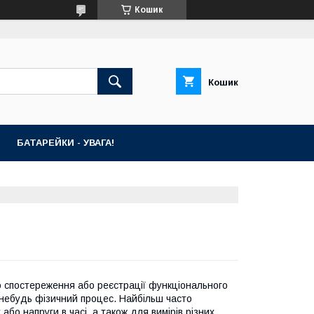
Кошик
Кошик
БАТАРЕЙКИ - УВАГА!
 спостереження або реєстрації функціонального
-небудь фізичний процес. Найбільш часто
о напруги в часі, а також для вимірів різних