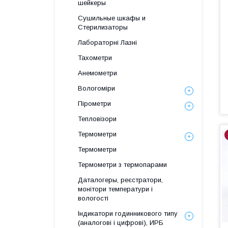
шейкеры
Сушильные шкафы и
Стерилизаторы
Лабораторні Лазні
Тахометри
Анемометри
Вологоміри
Пірометри
Тепловізори
Термометри
Термометри
Термометри з термопарами
Даталогеры, реєстратори,
монітори температури і
вологості
Індикатори годинникового типу
(аналогові і цифрові), ИРБ