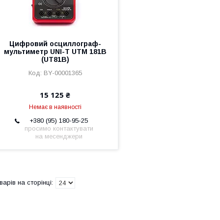
Цифровий осциллограф-
мультиметр UNI-T UTM 181B
(UT81B)
BY-00001365
15 125 ₴
Немає в наявності
+380 (95) 180-95-25
просимо контактувати
на месенджери