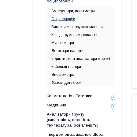
осцилографи
Амперметри, вольтметри
Осцилографи
Вимірники опору заземлення
Кліщі струмовимірювальні
Мультиметри
Детектори напруги
Індикатори та аналізатори мережі
Кабельні тестери
Энергометры
Фазові детектори
Косметологія і Естетика
Медицина
Аналізатори ґрунту
(кислотність, вологість,
температура, освітленість)
Твердоміри за шкалою Шора,