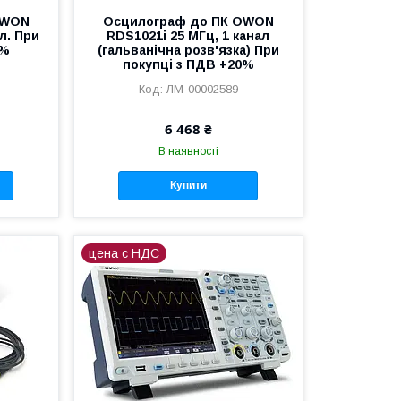
OWON
Осцилограф до ПК OWON
л. При
RDS1021i 25 МГц, 1 канал
0%
(гальванічна розв'язка) При
покупці з ПДВ +20%
ЛМ-00002589
6 468 ₴
В наявності
Купити
цена с НДС