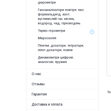
дюрометри
Газоаналізатори повітря: пил,
формальдегід, азот,
вуглекислий газ, кисень,
водород, чад, сірководень
Термо-гігрометри
Мікроскопія
Піпетки, дозатори, титратори,
піпет-дозатори, помпи
Динамометри цифрові,
аналогові, пружині
О нас
Отзывы
Гарантия
Доставка и оплата