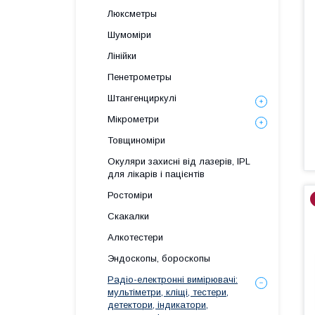
Люксметры
Шумоміри
Лінійки
Пенетрометры
Штангенциркулі
Мікрометри
Товщиноміри
Окуляри захисні від лазерів, IPL
для лікарів і пацієнтів
Ростоміри
Скакалки
Алкотестери
Эндоскопы, бороскопы
Радіо-електронні вимірювачі:
мультіметри, кліщі, тестери,
детектори, індикатори,