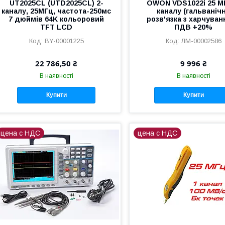
UT2025CL (UTD2025CL) 2-
OWON VDS1022i 25 МГ
каналу, 25МГц, частота-250мс
каналу (гальваніч
7 дюймів 64K кольоровий
розв'язка з харчуван
TFT LCD
ПДВ +20%
BY-00001225
ЛМ-00002586
22 786,50 ₴
9 996 ₴
В наявності
В наявності
Купити
Купити
цена с НДС
цена с НДС