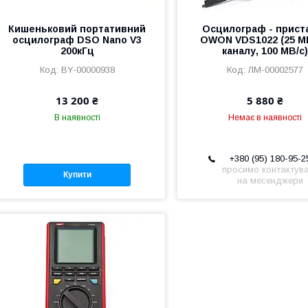
Кишеньковий портативний
Осцилограф - прист
осцилограф DSO Nano V3
OWON VDS1022 (25 МГ
200кГц
каналу, 100 МВ/с)
BY-00000938
ЛМ-00002577
13 200 ₴
5 880 ₴
В наявності
Немає в наявності
+380 (95) 180-95-2
просимо контактув
Купити
на месенджери