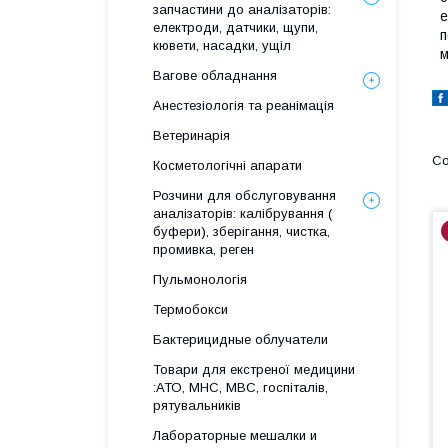
запчастини до аналізаторів:
е
електроди, датчики, щупи,
п
кювети, насадки, ущіл
м
Вагове обладнання
Анестезіологія та реанімація
Ветеринарія
Косметологічні апарати
Розчини для обслуговування
аналізаторів: калібрування (
буфери), зберігання, чистка,
промивка, реген
Пульмонологія
Термобокси
Бактерицидные облучатели
Товари для екстреної медицини
:АТО, МНС, МВС, госпіталів,
рятувальників
Лабораторные мешалки и