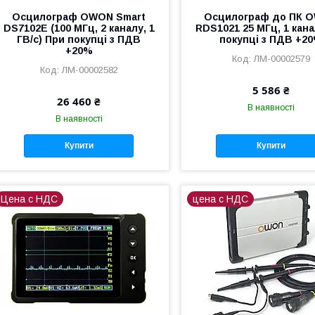
Осцилограф OWON Smart
Осцилограф до ПК 
DS7102E (100 МГц, 2 каналу, 1
RDS1021 25 МГц, 1 кана
ГВ/с) При покупці з ПДВ
покупці з ПДВ +2
+20%
ЛМ-00002579
ЛМ-00002582
5 586 ₴
26 460 ₴
В наявності
В наявності
Купити
Купити
Цена с НДС
цена с НДС