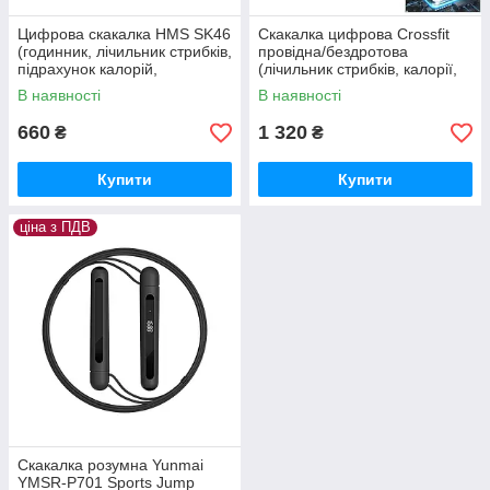
Цифрова скакалка HMS SK46
Скакалка цифрова Crossfit
(годинник, лічильник стрибків,
провідна/бездротова
підрахунок калорій,
(лічильник стрибків, калорії,
встановлення ваги, підлоги,
таймер, встановлення ваги)
В наявності
В наявності
таймер)
660
1 320
₴
₴
Купити
Купити
ціна з ПДВ
Скакалка розумна Yunmai
YMSR-P701 Sports Jump