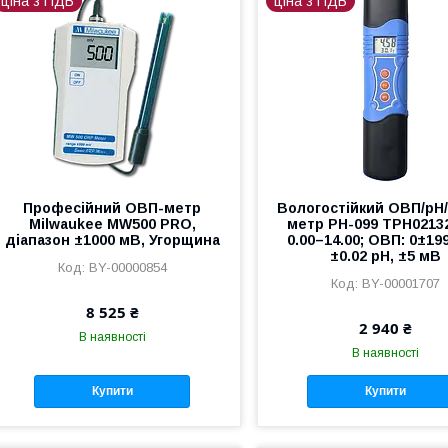
ціна з ПДВ
ціна з ПДВ
Професійний ОВП-метр
Вологостійкий ОВП/рН
Milwaukee MW500 PRO,
метр PH-099 TPH02132
діапазон ±1000 мВ, Угорщина
0.00–14.00; ОВП: 0±19
±0.02 pH, ±5 мВ
BY-00000854
BY-00001707
8 525 ₴
2 940 ₴
В наявності
В наявності
Купити
Купити