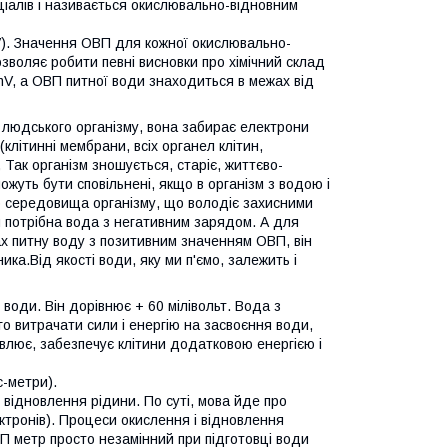
іалів і називається окислювально-відновним
V). Значення ОВП для кожної окислювально-
озволяє робити певні висновки про хімічний склад
mV, а ОВП питної води знаходиться в межах від
и людського організму, вона забирає електрони
 (клітинні мембрани, всіх органел клітин,
Так організм зношується, старіє, життєво-
жуть бути сповільнені, якщо в організм з водою і
 середовища організму, що володіє захисними
м потрібна вода з негативним зарядом. А для
х питну воду з позитивним значенням ОВП, він
а.Від якості води, яку ми п'ємо, залежить і
 води. Він дорівнює + 60 мілівольт. Вода з
о витрачати сили і енергію на засвоєння води,
влює, забезпечує клітини додатковою енергією і
-метри).
 відновлення рідини. По суті, мова йде про
тронів). Процеси окислення і відновлення
ВП метр просто незамінний при підготовці води