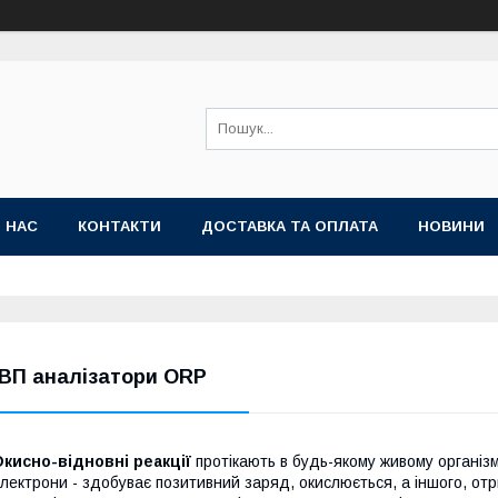
 НАС
КОНТАКТИ
ДОСТАВКА ТА ОПЛАТА
НОВИНИ
ВП аналізатори ORP
кисно-відновні реакції
протікають в будь-якому живому організм
лектрони - здобуває позитивний заряд, окислюється, а іншого, отр