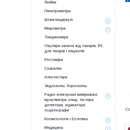
Лінійки
Пенетрометры
Штангенциркулі
Мікрометри
Товщиноміри
Окуляри захисні від лазерів, IPL
для лікарів і пацієнтів
Ростоміри
Скакалки
Алкотестери
Эндоскопы, бороскопы
Радіо-електронні вимірювачі:
мультіметри, кліщі, тестери,
детектори, індикатори,
осцилографи
Косметологія і Естетика
Медицина