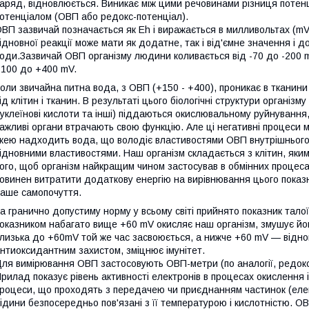
аряд, відновлюється. Виникає між цими речовинами різниця потенц
отенціалом (ОВП або редокс-потенціал).
ВП зазвичай позначається як Eh і виражається в милливольтах (m
ідновної реакції може мати як додатне, так і від'ємне значення і д
оди.Зазвичай ОВП організму людини коливається від -70 до -200 
100 до +400 mV.
оли звичайна питна вода, з ОВП (+150 - +400), проникає в тканин
ід клітин і тканин. В результаті цього біологічні структури організму
уклеїнові кислоти та інші) піддаються окислювальному руйнування, 
ажливі органи втрачають свою функцію. Але ці негативні процеси мо
жею надходить вода, що володіє властивостями ОВП внутрішнього
ідновними властивостями. Наш організм складається з клітин, яки
ого, щоб організм найкращим чином застосував в обмінних процеса
овинен витратити додаткову енергію на вирівнювання цього показник
аше самопочуття.
а гранично допустиму норму у всьому світі прийнято показник талої
оказником набагато вище +60 mV окисляє наш організм, змушує йог
лизька до +60mV той же час засвоюється, а нижче +60 mV — відно
нтиоксидантним захистом, зміцнює імунітет.
ля вимірювання ОВП застосовують ОВП-метри (по аналогії, редокс
рилад показує рівень активності електронів в процесах окислення і
роцеси, що проходять з передачею чи приєднанням частинок (елек
ідини безпосередньо пов'язані з її температурою і кислотністю. О