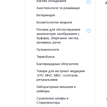
Вагове обладнання
д
Анестезіологія та реанімація
Ветеринарія
Косметологічні апарати
Розчини для обслуговування
аналізаторів: калібрування (
буфери), зберігання, чистка,
промивка, реген
Пульмонологія
Термобокси
Бактерицидные облучатели
Товари для екстреної медицини
:АТО, МНС, МВС, госпіталів,
рятувальників
Лабораторные мешалки и
шейкеры
Сушильные шкафы и
Стерилизаторы