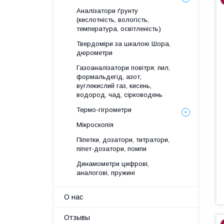
Аналізатори ґрунту
(кислотність, вологість,
температура, освітленість)
Твердоміри за шкалою Шора,
дюрометри
Газоаналізатори повітря: пил,
формальдегід, азот,
вуглекислий газ, кисень,
водород, чад, сірководень
Термо-гігрометри
Мікроскопія
Піпетки, дозатори, титратори,
піпет-дозатори, помпи
Динамометри цифрові,
аналогові, пружині
О нас
Отзывы