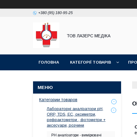
+380 (95) 180-95-25
ТОВ ЛАЗЕРС МЕДІКА
ГОЛОВНА
КАТЕГОРІЇ ТОВАРІВ
ПРО
Категории товаров
О
Лабораторні аналізатори pH,
ORP, TDS, EC, оксиметри,
рефрактометри , фотометри +
аксесуари, розчини
О
е
РН аналізатори - вимірювачі