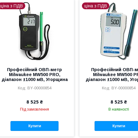
ціна з ПДВ
ціна з ПДВ
Професійний ОВП-метр
Професійний ОВП-м
Milwaukee MW500 PRO,
Milwaukee MW500 P
діапазон ±1000 мВ, Угорщина
діапазон ±1000 мВ, Уг
BY-00000854
BY-00000854
8 525 ₴
8 525 ₴
Під замовлення
В наявності
Купити
Купити