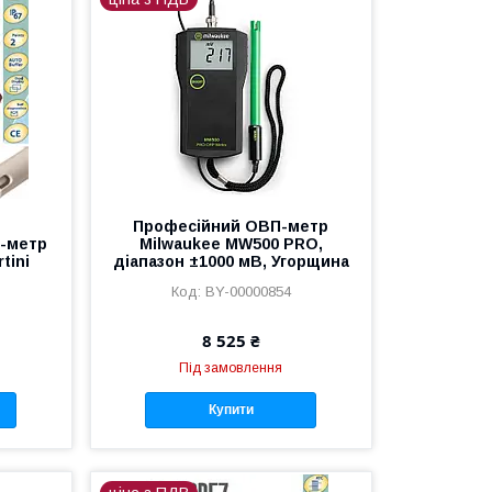
Професійний ОВП-метр
-метр
Milwaukee MW500 PRO,
tini
діапазон ±1000 мВ, Угорщина
BY-00000854
8 525 ₴
Під замовлення
Купити