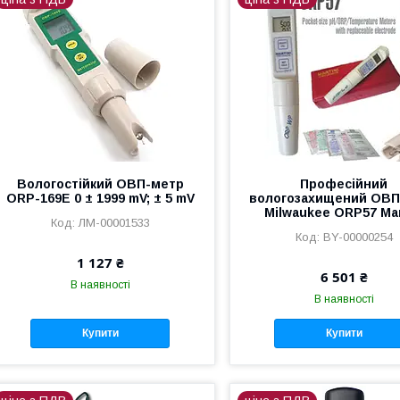
Вологостійкий ОВП-метр
Професійний
ORP-169E 0 ± 1999 mV; ± 5 mV
вологозахищений ОВП
Milwaukee ORP57 Mar
ЛМ-00001533
BY-00000254
1 127 ₴
6 501 ₴
В наявності
В наявності
Купити
Купити