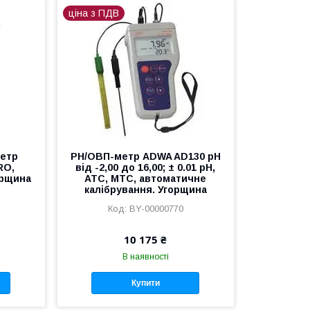
ціна з ПДВ
етр
РН/ОВП-метр ADWA AD130 рН
RO,
від -2,00 до 16,00; ± 0.01 pH,
орщина
АТС, МТС, автоматичне
калібрування. Угорщина
BY-00000770
10 175 ₴
В наявності
Купити