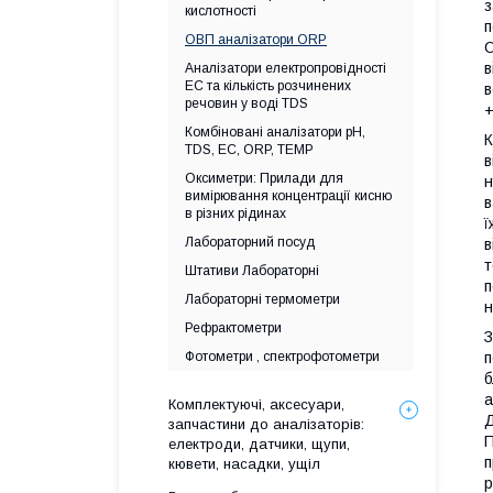
з
кислотності
п
ОВП аналізатори ORP
О
в
Аналізатори електропровідності
EC та кількість розчинених
в
речовин у воді TDS
+
Комбіновані аналізатори pH,
К
TDS, EC, ORP, TEMP
в
Оксиметри: Прилади для
н
вимірювання концентрації кисню
в
в різних рідинах
ї
Лабораторний посуд
в
т
Штативи Лабораторні
п
Лабораторні термометри
н
Рефрактометри
З
Фотометри , спектрофотометри
п
б
а
Комплектуючі, аксесуари,
Д
запчастини до аналізаторів:
П
електроди, датчики, щупи,
п
кювети, насадки, ущіл
р