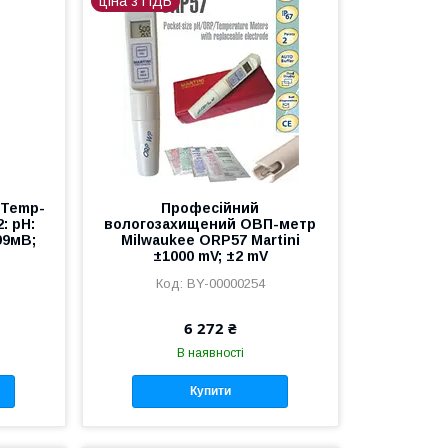
ціна з ПДВ
/Temp-
Професійний
: pH:
вологозахищений ОВП-метр
99мВ;
Milwaukee ORP57 Martini
±1000 mV; ±2 mV
BY-00000254
6 272 ₴
В наявності
Купити