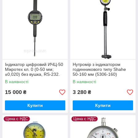
Індикатор цифровий ИЧЦ-50
Нутромір з індикатором
Мікротех кл. 0 (0-50 мм;
годинникового типу Shahe
±0,020) без вушка, RS-232.
50-160 мм (5306-160)
Держреєстр України
В наявності
В наявності
№У3071-10
15 000
3 280
₴
₴
Купити
Купити
Цена с НДС
Цена с НДС