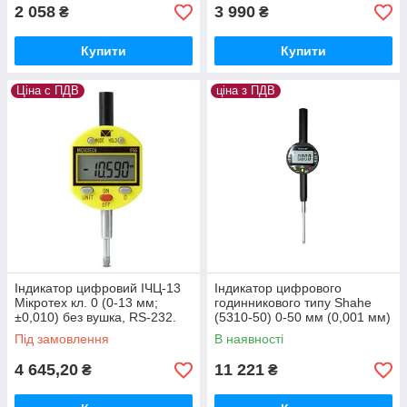
2 058
3 990
₴
₴
Купити
Купити
Ціна с ПДВ
ціна з ПДВ
Індикатор цифровий ІЧЦ-13
Індикатор цифрового
Мікротех кл. 0 (0-13 мм;
годинникового типу Shahe
±0,010) без вушка, RS-232.
(5310-50) 0-50 мм (0,001 мм)
Гостерня України NoУ3071-
без вушка
Під замовлення
В наявності
10
4 645,20
11 221
₴
₴