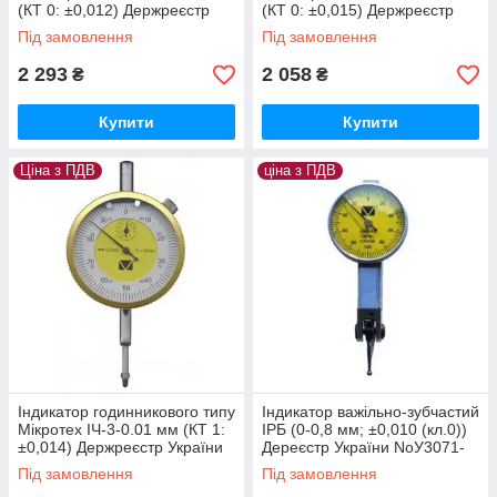
(КТ 0: ±0,012) Держреєстр
(КТ 0: ±0,015) Держреєстр
№У1987-95, Україна
України №У3071-10
Під замовлення
Під замовлення
2 293
2 058
₴
₴
Купити
Купити
Ціна з ПДВ
ціна з ПДВ
Індикатор годинникового типу
Індикатор важільно-зубчастий
Мікротех ІЧ-3-0.01 мм (КТ 1:
ІРБ (0-0,8 мм; ±0,010 (кл.0))
±0,014) Держреєстр України
Дереєстр України NoУ3071-
№У3071-10
10
Під замовлення
Під замовлення