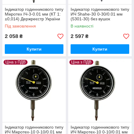
Індикатор годинникового типу
Індикатор годинникового типу
Мікротех ІЧ-3-0.01 мм (КТ 1:
ИЧ Shahe-30 0-30/0.01 мм
±0,014) Держреєстр України
(5301-30) без вушок
№У3071-10
Під замовлення
В наявності
2 058
2 597
₴
₴
Купити
Купити
Ціна з ПДВ
Ціна з ПДВ
Індикатор годинникового типу
Індикатор годинникового типу
ИЧ Мікротех-10 0-10/0.01 мм
ИЧ Мікротех-10 0-10/0.01 мм