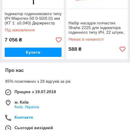
Індикатор годинникового типу
ИЧ Мікротех-50 0-50/0.01 мм
(КТ 1: ±0,040) Держреєстр
Набір насадок голчастих
№У1987-95, Україна
Shahe 2225 для індикатора
Під замовлення
годинного типу ИЧ, 22 штуки,
M2,5 метрична система в
7 056
Немає в наявності
₴
дюймах
588
₴
Купити
Про нас
85% позитивних з 28 відгуків за рік
Працює з 19.07.2018
м. Київ
Київ, Україна
Контакти
Сьогодні вихідний