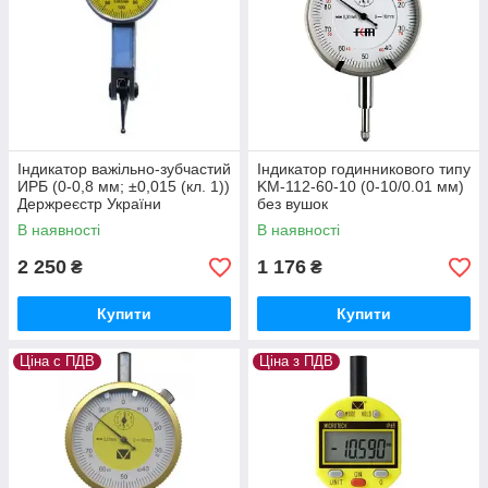
Індикатор важільно-зубчастий
Індикатор годинникового типу
ИРБ (0-0,8 мм; ±0,015 (кл. 1))
KM-112-60-10 (0-10/0.01 мм)
Держреєстр України
без вушок
№У3071-10
В наявності
В наявності
2 250
1 176
₴
₴
Купити
Купити
Ціна с ПДВ
Ціна з ПДВ