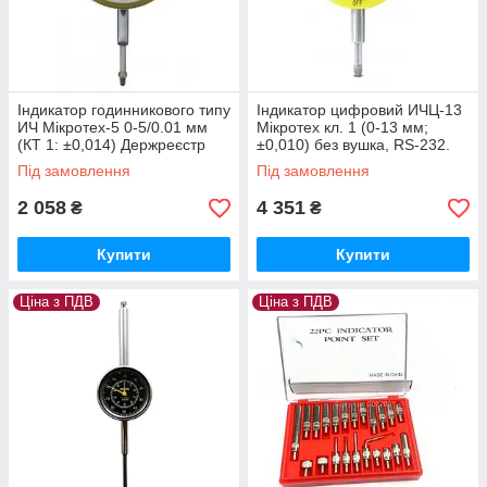
Індикатор годинникового типу
Індикатор цифровий ИЧЦ-13
ИЧ Мікротех-5 0-5/0.01 мм
Мікротех кл. 1 (0-13 мм;
(КТ 1: ±0,014) Держреєстр
±0,010) без вушка, RS-232.
України №У3071-10
Держреєстр України
Під замовлення
Під замовлення
№У3071-10
2 058
4 351
₴
₴
Купити
Купити
Ціна з ПДВ
Ціна з ПДВ