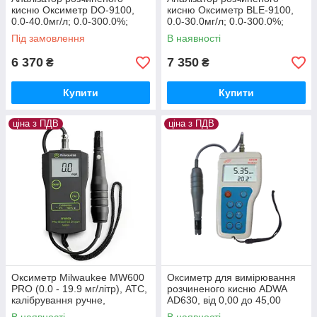
кисню Оксиметр DO-9100,
кисню Оксиметр BLE-9100,
0.0-40.0мг/л; 0.0-300.0%;
0.0-30.0мг/л; 0.0-300.0%;
±1.5%. АТС. Eavan
±1.5%. АТС. YIERYI
Під замовлення
В наявності
6 370
7 350
₴
₴
Купити
Купити
ціна з ПДВ
ціна з ПДВ
Оксиметр Milwaukee MW600
Оксиметр для вимірювання
PRO (0.0 - 19.9 мг/літр), АТС,
розчиненого кисню ADWA
калібрування ручне,
AD630, від 0,00 до 45,00
Угорщина
ppm; ± 0,01ppm, АТС,