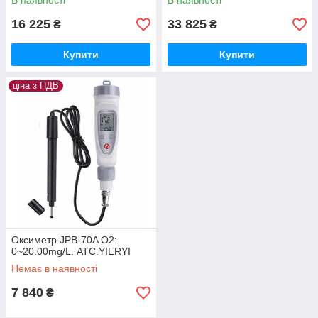
В наявності
В наявності
Угорщина
16 225
33 825
₴
₴
Купити
Купити
ціна з ПДВ
Кількість розчиненого кисню у воді може залежати від
температури (більше кисню в холодній воді), тиску (більше
кисню розчиниться у воді при більшому тиску) і солоності
(більше кисню у воді низької солоності). Розпад органічного
матеріалу у воді, викликаний або хімічними процесами, або
дією мікробів у неочищених стічних водах, або мертвою
рослинністю може серйозно знизити концентрацію
розчиненого кисню. «Відпрацьована» вода, що скидається у
відкриті джерела після охолодження обладнання на
виробництвах або електростанціях, підвищує температуру
води і знижує вміст кисню.
Оксиметр JPB-70A О2:
0~20.00mg/L. АТС.YIERYI
Немає в наявності
7 840
₴