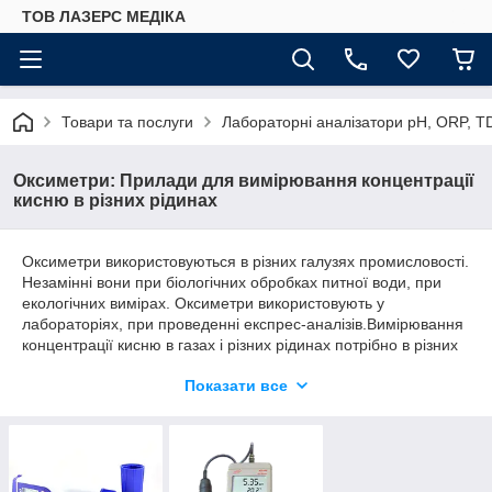
ТОВ ЛАЗЕРС МЕДІКА
Товари та послуги
Лабораторні аналізатори pH, ORP, T
Оксиметри: Прилади для вимірювання концентрації
кисню в різних рідинах
Оксиметри використовуються в різних галузях промисловості.
Незамінні вони при біологічних обробках питної води, при
екологічних вимірах. Оксиметри використовують у
лабораторіях, при проведенні експрес-аналізів.Вимірювання
концентрації кисню в газах і різних рідинах потрібно в різних
галузях: хімічної, фармацевтичної, нафтохімічної,
Показати все
нафтопереробної, харчової та ін Якщо застосовують будь
біотехнології, обов'язково потрібно знати кількість
розчиненого кисню.
Розчинений кисень не збігається з киснем, що міститься в
молекулі води. Кисень проникає у воду за рахунок дифузії з