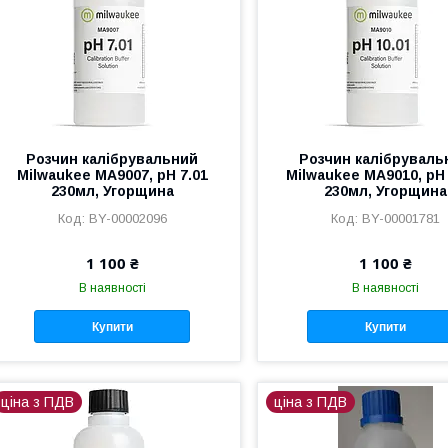
Розчин калібрувальний
Розчин калібруваль
Milwaukee MA9007, pH 7.01
Milwaukee MA9010, pH 
230мл, Угорщина
230мл, Угорщина
BY-00002096
BY-00001781
1 100 ₴
1 100 ₴
В наявності
В наявності
Купити
Купити
ціна з ПДВ
ціна з ПДВ