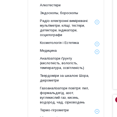
Алкотестери
Эндоскопы, бороскопы
Радіо-електронні вимірювачі:
мультіметри, кліщі, тестери,
детектори, індикатори,
осцилографи
Косметологія і Естетика
Медицина
Аналізатори ґрунту
(кислотність, вологість,
температура, освітленість)
Твердоміри за шкалою Шора,
дюрометри
Газоаналізатори повітря: пил,
формальдегід, азот,
вуглекислий газ, кисень,
водород, чад, сірководень
Термо-гігрометри