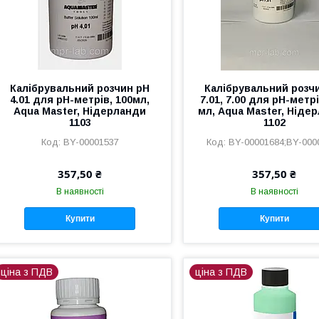
Калібрувальний розчин pH
Калібрувальний розч
4.01 для pH-метрів, 100мл,
7.01, 7.00 для pH-метрі
Aqua Master, Нідерланди
мл, Aqua Master, Ніде
1103
1102
BY-00001537
BY-00001684;BY-000
357,50 ₴
357,50 ₴
В наявності
В наявності
Купити
Купити
ціна з ПДВ
ціна з ПДВ