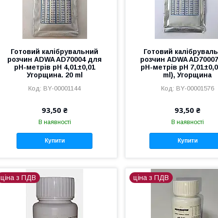
Готовий калібрувальний
Готовий калібрувал
розчин ADWA AD70004 для
розчин ADWA AD7000
pН-метрів pН 4,01±0,01
рН-метрів рН 7,01±0,0
Угорщина. 20 ml
ml), Угорщина
BY-00001144
BY-00001576
93,50 ₴
93,50 ₴
В наявності
В наявності
Купити
Купити
ціна з ПДВ
ціна з ПДВ