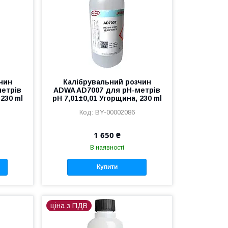
чин
Калібрувальний розчин
метрів
ADWA AD7007 для pН-метрів
 230 ml
pН 7,01±0,01 Угорщина, 230 ml
BY-00002086
1 650 ₴
В наявності
Купити
ціна з ПДВ