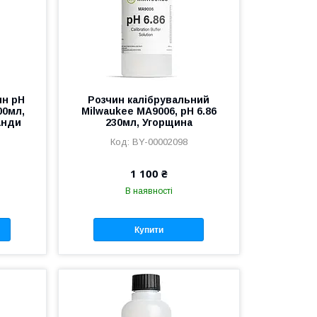
ин pH
Розчин калібрувальний
00мл,
Milwaukee MA9006, pH 6.86
анди
230мл, Угорщина
BY-00002098
1 100 ₴
В наявності
Купити