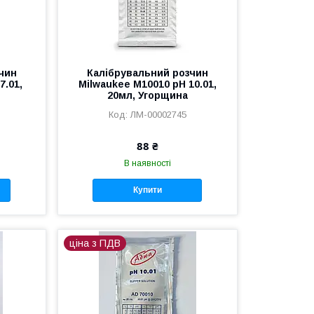
чин
Калібрувальний розчин
7.01,
Milwaukee M10010 pH 10.01,
20мл, Угорщина
ЛМ-00002745
88 ₴
В наявності
Купити
ціна з ПДВ