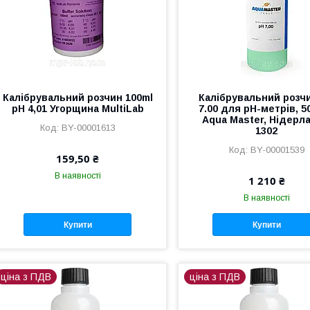
Калібрувальний розчин 100ml
Калібрувальний розч
pH 4,01 Угорщина MultiLab
7.00 для pH-метрів, 5
Aqua Master, Нідерл
BY-00001613
1302
BY-00001539
159,50 ₴
В наявності
1 210 ₴
В наявності
Купити
Купити
ціна з ПДВ
ціна з ПДВ