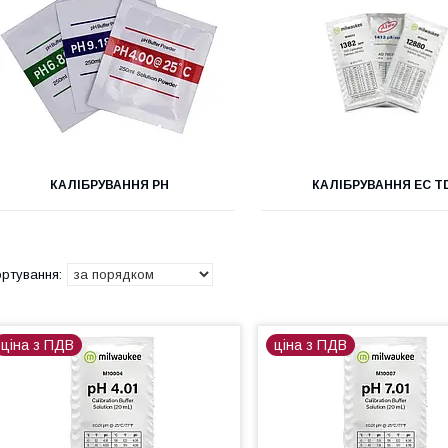
КАЛІБРУВАННЯ РН
КАЛІБРУВАННЯ EC T
ціна з ПДВ
ціна з ПДВ