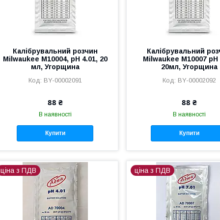
Калібрувальний розчин
Калібрувальний роз
Milwaukee M10004, рН 4.01, 20
Milwaukee M10007 pH 
мл, Угорщина
20мл, Угорщина
BY-00002091
BY-00002092
88 ₴
88 ₴
В наявності
В наявності
Купити
Купити
ціна з ПДВ
ціна з ПДВ