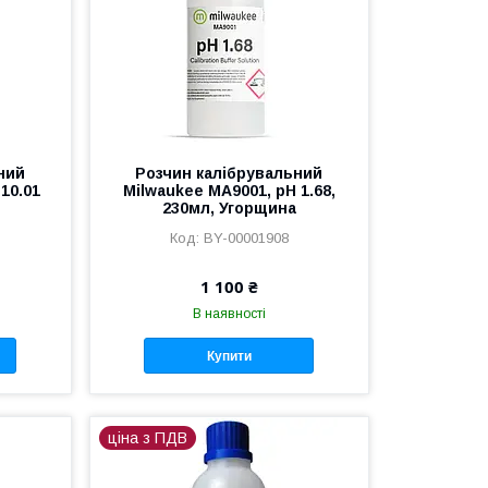
ний
Розчин калібрувальний
10.01
Milwaukee MA9001, pH 1.68,
230мл, Угорщина
BY-00001908
1 100 ₴
В наявності
Купити
ціна з ПДВ