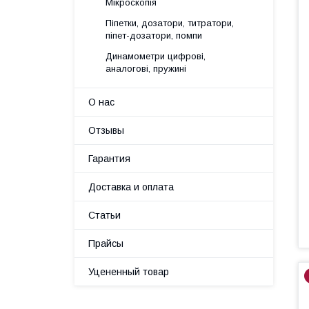
Мікроскопія
Піпетки, дозатори, титратори,
піпет-дозатори, помпи
Динамометри цифрові,
аналогові, пружині
О нас
Отзывы
Гарантия
Доставка и оплата
Статьи
Прайсы
Уцененный товар