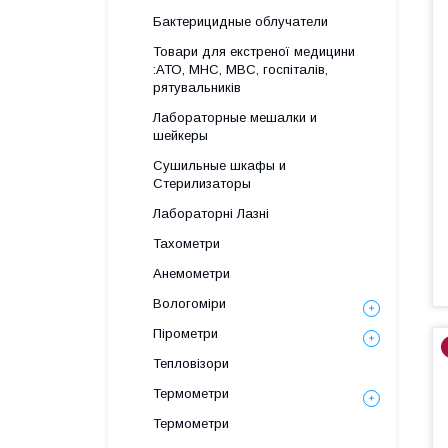
Бактерицидные облучатели
Товари для екстреної медицини
:АТО, МНС, МВС, госпіталів,
рятувальників
Лабораторные мешалки и
шейкеры
Сушильные шкафы и
Стерилизаторы
Лабораторні Лазні
Тахометри
Анемометри
Вологоміри
Пірометри
Тепловізори
Термометри
Термометри