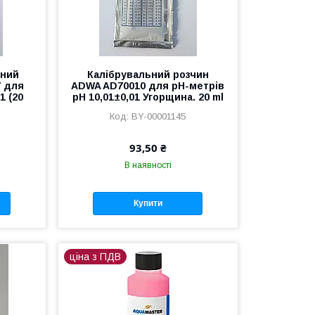
ьний
Калібрувальний розчин
7 для
ADWA AD70010 для рН-метрів
1 (20
рН 10,01±0,01 Угорщина. 20 ml
BY-00001145
93,50 ₴
В наявності
Купити
ціна з ПДВ