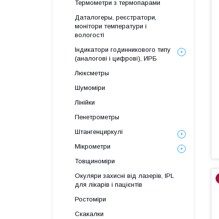
Термометри з термопарами
Даталогеры, реєстратори,
монітори температури і
вологості
Індикатори годинникового типу
(аналогові і цифрові), ИРБ
Люксметры
Шумоміри
Лінійки
Пенетрометры
Штангенциркулі
Мікрометри
Товщиноміри
Окуляри захисні від лазерів, IPL
для лікарів і пацієнтів
Ростоміри
Скакалки