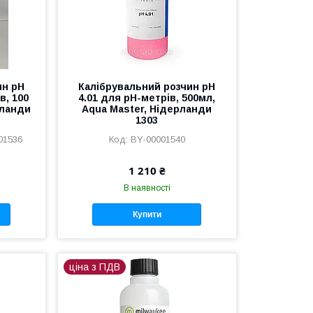
ин pH
Калібрувальний розчин pH
в, 100
4.01 для pH-метрів, 500мл,
рланди
Aqua Master, Нідерланди
1303
01536
BY-00001540
1 210 ₴
В наявності
Купити
ціна з ПДВ