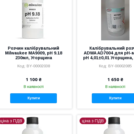
Розчин калібрувальний
Калібрувальний роз
Milwaukee MA9009, pH 9.18
ADWA AD7004 для pН-
230мл, Угорщина
pН 4,01±0,01 Угорщина,
BY-00002038
BY-00002085
1 100 ₴
1 650 ₴
В наявності
В наявності
Купити
Купити
ціна з ПДВ
ціна з ПДВ