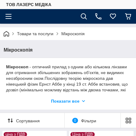
ТОВ ЛАЗЕРС МЕДІКА
Товари та послуги
Мікроскопія
Мікроскопія
Мікроскоп
- оптичний прилад з одним або кількома лінзами
для отримання збільшених зображень об'єктів, не видимих
неозброєним оком.Послідовну теорію мікроскопа дав
німецький фізик Ернст Аббе у кінці 19 ст. Аббе встановив, що
дозвіл (мінімально можливу відстань між двома точками, які
видно окремо) визначається виразом
де R – роздільна
Показати все
здатність в мікрометрів (10
-6
м), l – довжина хвилі світла
(створюваного освітлювачем), мкм, n – показник заломлення
середовища між зразком і об'єктивом, а a – половина
вхідного кута об'єктива (кута між крайніми променями
Сортування
0
Фільтри
конічного світлового пучка, що входить в об'єктив). Величину
Аббе назвав числовою апертурою (вона позначається
ціна з ПДВ
Ціна з ПДВ