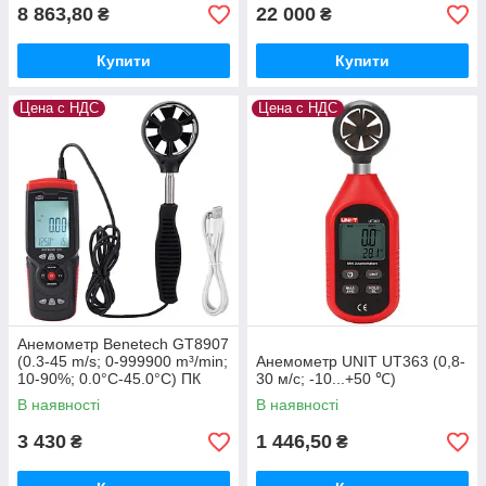
8 863,80
22 000
₴
₴
Купити
Купити
Цена с НДС
Цена с НДС
Анемометр Benetech GT8907
(0.3-45 m/s; 0-999900 m³/min;
Анемометр UNIT UT363 (0,8-
10-90%; 0.0°C-45.0°C) ПК
30 м/с; -10...+50 ℃)
В наявності
В наявності
3 430
1 446,50
₴
₴