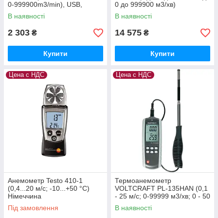
0-999900m3/min), USB,
0 до 999900 м3/хв)
Пам'ять 50
Німеччина
В наявності
В наявності
2 303
14 575
₴
₴
Купити
Купити
Цена с НДС
Цена с НДС
Анемометр Testo 410-1
Термоанемометр
(0,4...20 м/с; -10...+50 °C)
VOLTCRAFT PL-135HAN (0,1
Німеччина
- 25 м/с; 0-99999 м3/хв; 0 - 50
С) Німеччина
Під замовлення
В наявності