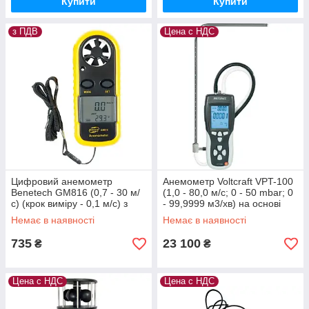
Купити
Купити
з ПДВ
Цена с НДС
Цифровий анемометр
Анемометр Voltcraft VPT-100
Benetech GM816 (0,7 - 30 м/
(1,0 - 80,0 м/с; 0 - 50 mbar; 0
с) (крок виміру - 0,1 м/с) з
- 99,9999 м3/хв) на основі
вимірюванням температури
трубки Піто. Німеччина
Немає в наявності
Немає в наявності
735
23 100
₴
₴
Цена с НДС
Цена с НДС