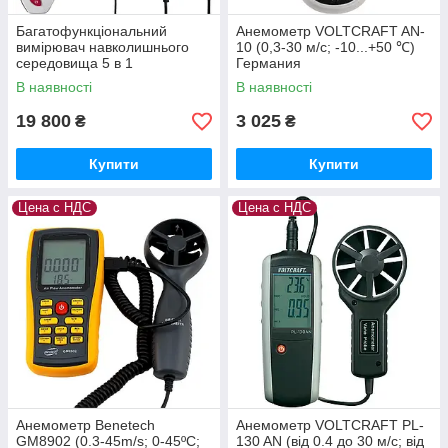
Багатофункціональний
Анемометр VOLTCRAFT AN-
вимірювач навколишнього
10 (0,3-30 м/с; -10...+50 ℃)
середовища 5 в 1
Германия
VOLTCRAFT UM5 / 1 200 .
В наявності
В наявності
Німеччина
19 800
3 025
₴
₴
Купити
Купити
Цена с НДС
Цена с НДС
Анемометр Benetech
Анемометр VOLTCRAFT PL-
GM8902 (0.3-45m/s; 0-45ºC;
130 AN (від 0.4 до 30 м/с; від