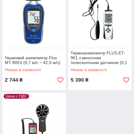
Термоанемометр FLUS ET-
Чашковий анемометр Flus
961 з виносним
MT-905V (0,7 м/с ~ 42,0 м/с)
телескопічним датчиком (0,1
— 35 м/с; 0-99999 м3/мин; 0
Немає в наявності
Немає в наявності
- 50 С) в Кейсе
2 744
5 390
₴
₴
Цена с НДС