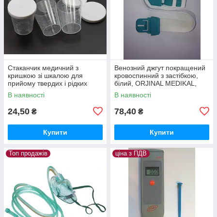
Стаканчик медичний з
Венозний джгут покращений
кришкою зі шкалою для
кровоспинний з застібкою,
прийому твердих і рідких
білий, ORJINAL MEDIKAL,
ліків, Туреччина
Туреччина
В наявності
В наявності
24,50
78,40
₴
₴
Купити
Купити
Топ продажів
ціна з ПДВ