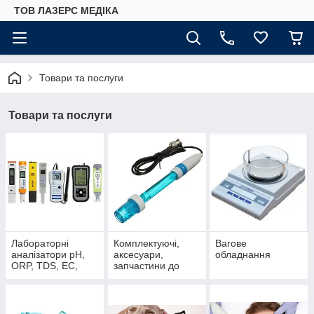
ТОВ ЛАЗЕРС МЕДІКА
Товари та послуги
Товари та послуги
Лабораторні
Комплектуючі,
Вагове
аналізатори pH,
аксесуари,
обладнання
ORP, TDS, EC,
запчастини до
оксиметри,
аналізаторів:
рефрактометри ,
електроди,
фотометри +
датчики, щупи,
аксесуари,
кювети, насадки,