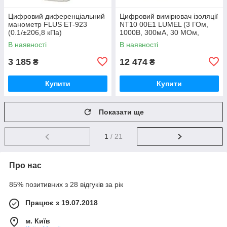
Цифровий диференціальний
Цифровий вимірювач ізоляції
манометр FLUS ET-923
NT10 00E1 LUMEL (3 ГОм,
(0.1/±206,8 кПа)
1000В, 300мА, 30 МОм,
30мкФ, 100кГц) Польща з
В наявності
В наявності
ПДВ
3 185
12 474
₴
₴
Купити
Купити
Показати ще
1
/ 21
Про нас
85% позитивних з 28 відгуків за рік
Працює з 19.07.2018
м. Київ