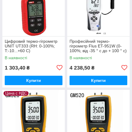
Цифровий термо-гігрометр
Професійний термо-
UNIT UT333 (RH: 0-100%;
гігрометр Flus ET-951W (0-
T:-10...+60 C)
100%; від -35 ° с до + 100 ° с)
з виносним датчиком, DEW,
В наявності
В наявності
WB
1 303,40
4 238,50
₴
₴
Купити
Купити
Цена с НДС