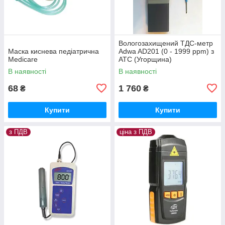
Вологозахищений ТДС-метр
Маска киснева педіатрична
Adwa AD201 (0 - 1999 ppm) з
Medicare
АТС (Угорщина)
В наявності
В наявності
68
1 760
₴
₴
Купити
Купити
з ПДВ
ціна з ПДВ