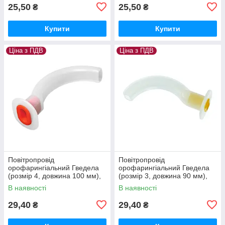
25,50
25,50
₴
₴
Купити
Купити
Ціна з ПДВ
Ціна з ПДВ
Повітропровід
Повітропровід
орофарингіальний Гведела
орофарингіальний Гведела
(розмір 4, довжина 100 мм),
(розмір 3, довжина 90 мм),
стерильний
стерильний
В наявності
В наявності
29,40
29,40
₴
₴