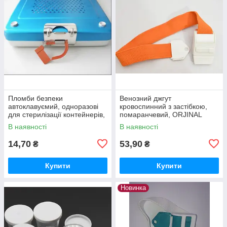
Пломби безпеки
Венозний джгут
автоклавуємий, одноразові
кровоспинний з застібкою,
для стерилізації контейнерів,
помаранчевий, ORJINAL
ORJINAL MEDIKAL,
MEDIKAL, Туреччина
В наявності
В наявності
Туреччина
14,70
53,90
₴
₴
Купити
Купити
Новинка