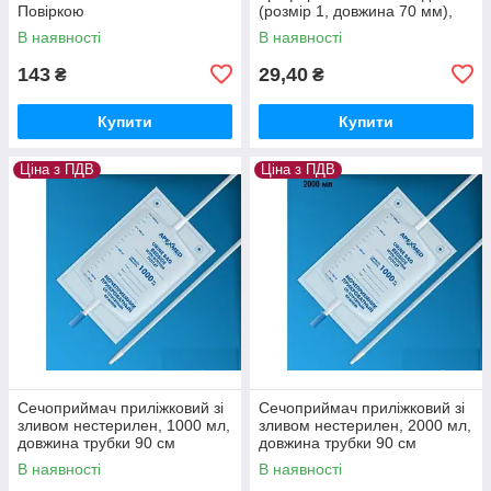
Повіркою
(розмір 1, довжина 70 мм),
стерильний
В наявності
В наявності
143
29,40
₴
₴
Купити
Купити
Ціна з ПДВ
Ціна з ПДВ
Сечоприймач приліжковий зі
Сечоприймач приліжковий зі
зливом нестерилен, 1000 мл,
зливом нестерилен, 2000 мл,
довжина трубки 90 см
довжина трубки 90 см
Apexmed (Голландія)
Apexmed (Голландія)
В наявності
В наявності