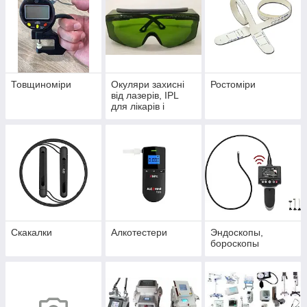
Товщиноміри
Окуляри захисні
Ростоміри
від лазерів, IPL
для лікарів і
пацієнтів
Скакалки
Алкотестери
Эндоскопы,
бороскопы