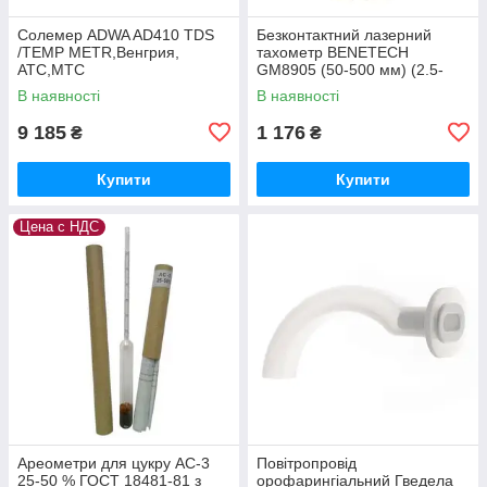
Солемер ADWA AD410 TDS
Безконтактний лазерний
/TEMP METR,Венгрия,
тахометр BENETECH
АТС,МТС
GM8905 (50-500 мм) (2.5-
99999RPM) з
В наявності
В наявності
запам'ятовуванням MAX,
MIN, LAST, AVG
9 185
1 176
₴
₴
Купити
Купити
Цена с НДС
Ареометри для цукру АС-3
Повітропровід
25-50 % ГОСТ 18481-81 з
орофарингіальний Гведела