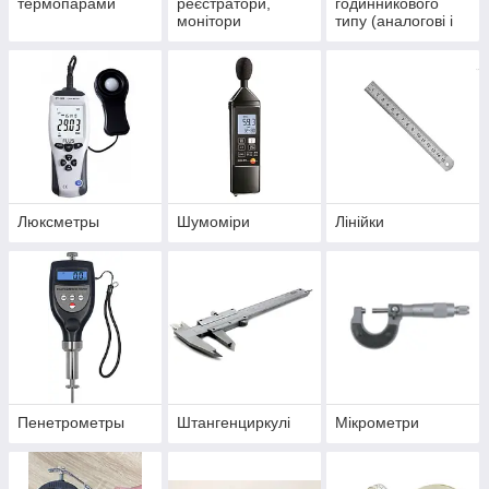
термопарами
реєстратори,
годинникового
монітори
типу (аналогові і
температури і
цифрові), ИРБ
вологості
Люксметры
Шумоміри
Лінійки
Пенетрометры
Штангенциркулі
Мікрометри