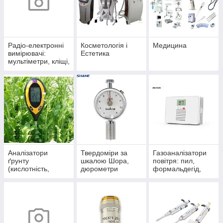
Радіо-електронні
Косметологія і
Медицина
вимірювачі:
Естетика
мультіметри, кліщі,
тестери,
детектори,
індикатори,
осцилографи
Аналізатори
Твердоміри за
Газоаналізатори
ґрунту
шкалою Шора,
повітря: пил,
(кислотність,
дюрометри
формальдегід,
вологість,
азот, вуглекислий
температура,
газ, кисень,
освітленість)
водород, чад,
сірководень