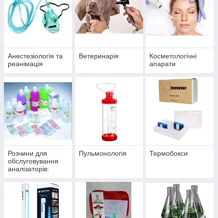
розчини
ущіл
Анестезіологія та
Ветеринарія
Косметологічні
реанімація
апарати
Розчини для
Пульмонологія
Термобокси
обслуговування
аналізаторів:
калібрування (
буфери),
зберігання, чистка,
промивка, реген