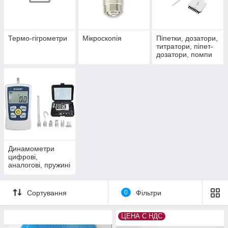
Термо-гігрометри
Мікроскопія
Піпетки, дозатори,
титратори, піпет-
дозатори, помпи
Динамометри
цифрові,
аналогові, пружині
Сортування
0
Фільтри
ЦЕНА С НДС