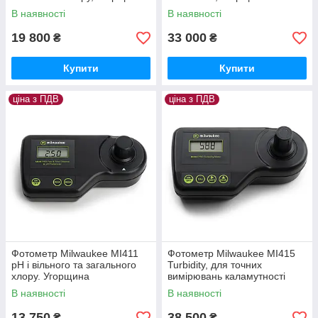
В наявності
В наявності
19 800
33 000
₴
₴
Купити
Купити
ціна з ПДВ
ціна з ПДВ
Фотометр Milwaukee MI411
Фотометр Milwaukee MI415
pH і вільного та загального
Turbidity, для точних
хлору. Угорщина
вимірювань каламутності
розчинів. Угорщина
В наявності
В наявності
13 750
38 500
₴
₴