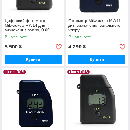
Цифровий фотометр
Фотометр Milwaukee MW11
Milwaukee MW14 для
для визначення загального
визначення заліза, 0.00 –
хлору
5.00 ppm, Угорщина
В наявності
В наявності
5 500
4 290
₴
₴
Купити
Купити
ціна з ПДВ
ціна з ПДВ