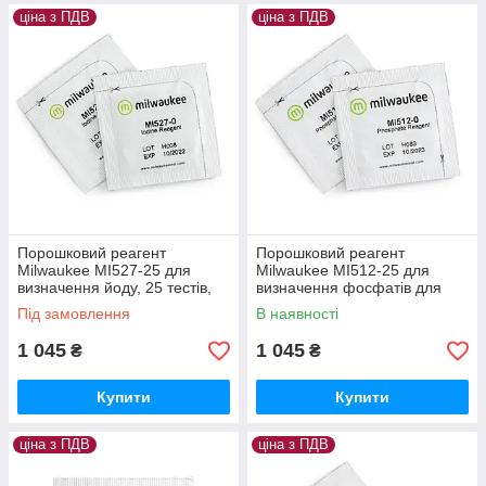
ціна з ПДВ
ціна з ПДВ
Порошковий реагент
Порошковий реагент
Milwaukee MI527-25 для
Milwaukee MI512-25 для
визначення йоду, 25 тестів,
визначення фосфатів для
Угорщина
фотометра MW12, 25 тестів,
Під замовлення
В наявності
Угорщина
1 045
1 045
₴
₴
Купити
Купити
ціна з ПДВ
ціна з ПДВ