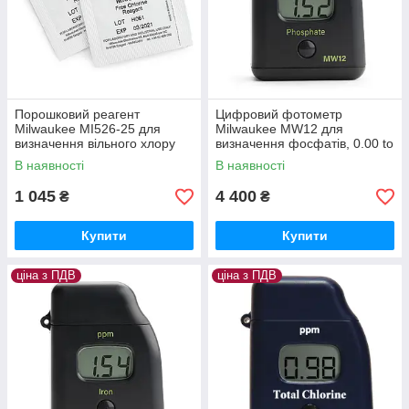
Порошковий реагент
Цифровий фотометр
Milwaukee MI526-25 для
Milwaukee MW12 для
визначення вільного хлору
визначення фосфатів, 0.00 to
для фотометру MW10, 25
2.50 ppm, Угорщина
В наявності
В наявності
тестів, Угорщина
1 045
4 400
₴
₴
Купити
Купити
ціна з ПДВ
ціна з ПДВ