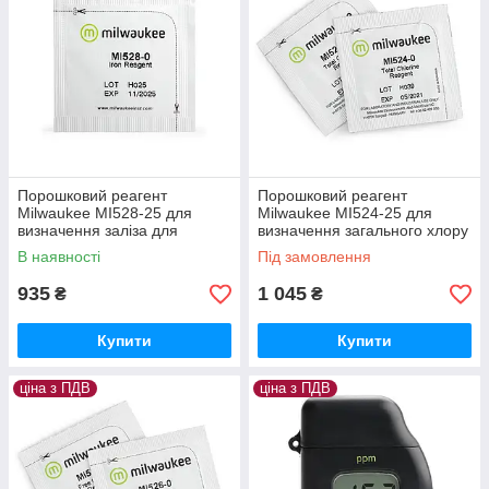
Порошковий реагент
Порошковий реагент
Milwaukee MI528-25 для
Milwaukee MI524-25 для
визначення заліза для
визначення загального хлору
фотометра MW14 ,25 тестів,
для фотометру MW11, 25
В наявності
Під замовлення
Угорщина
тестів
935
1 045
₴
₴
Купити
Купити
ціна з ПДВ
ціна з ПДВ