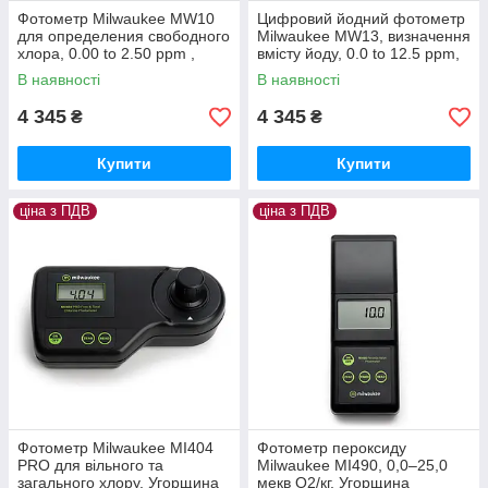
Фотометр Milwaukee MW10
Цифровий йодний фотометр
для определения свободного
Milwaukee MW13, визначення
хлора, 0.00 to 2.50 ppm ,
вмісту йоду, 0.0 to 12.5 ppm,
Венгрия
Угорщина
В наявності
В наявності
4 345
4 345
₴
₴
Купити
Купити
ціна з ПДВ
ціна з ПДВ
Фотометр Milwaukee MI404
Фотометр пероксиду
PRO для вільного та
Milwaukee MI490, 0,0–25,0
загального хлору, Угорщина
мекв O2/кг, Угорщина