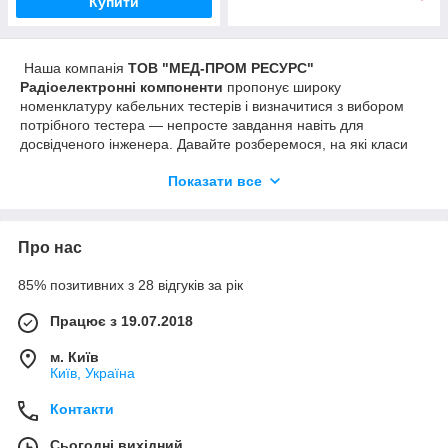
Купити
Наша компанія
ТОВ "МЕД-ПРОМ РЕСУРС"
Радіоелектронні компоненти
пропонує широку
номенклатуру кабельних тестерів і визначитися з вибором
потрібного тестера — непросте завдання навіть для
досвідченого інженера. Давайте розберемося, на які класи
поділяються кабельні тестери, яким функціоналом вони
Показати все
володіють, і чому розрізняються за ціною.
Що ж таке кабельний тестер?
Кабельний тестер
,
тестер витої пари
пристрій,
Про нас
зазвичай складається з двох частин, що перевіряє стан
кабелю або кабельної лінії. Деякі прилади дозволяють
85% позитивних з 28 відгуків за рік
проводити вимірювання характеристик кабелю або кабельної
лінії. На даний момент існує три класи приладів: для базової
Працює з 19.07.2018
перевірки кабелю, для кваліфікації кабельної системи, для
сертифікації кабельної системи.
м. Київ
Київ, Україна
Прилади можна грубо розділити на класи, виходячи з
їх можливостей:
Контакти
1. Тестери для перевірки правильності обтиску витої пари і
наявності пошкоджень.
Сьогодні вихідний