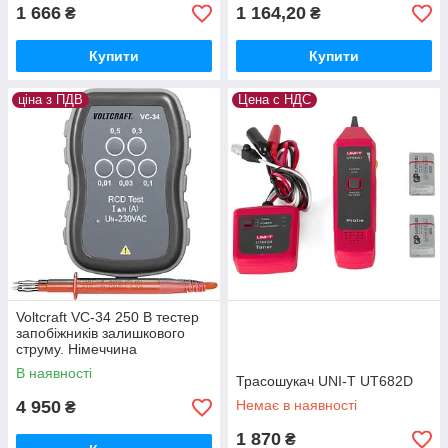
1 666
1 164,20
₴
₴
Купити
Купити
ціна з ПДВ
Цена с НДС
Voltcraft VC-34 250 В тестер
запобіжників залишкового
струму. Німеччина
В наявності
Трасошукач UNI-T UT682D
4 950
Немає в наявності
₴
1 870
₴