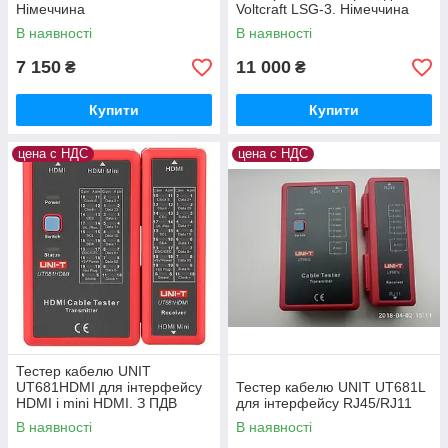
Німеччина
Voltcraft LSG-3. Німеччина
В наявності
В наявності
7 150
11 000
₴
₴
Купити
Купити
цена с НДС
цена с НДС
Тестер кабелю UNIT
UT681HDMI для інтерфейсу
Тестер кабелю UNIT UT681L
HDMI і mini HDMI. З ПДВ
для інтерфейсу RJ45/RJ11
+20%
В наявності
В наявності