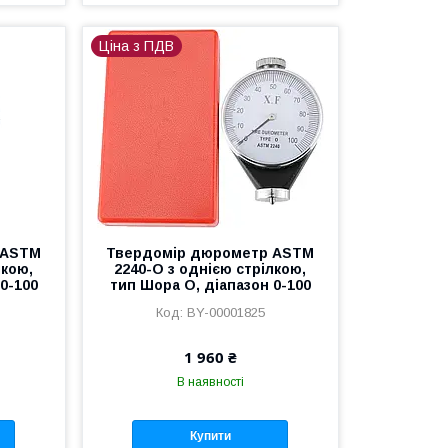
Ціна з ПДВ
 ASTM
Твердомір дюрометр ASTM
лкою,
2240-O з однією стрілкою,
0-100
тип Шора O, діапазон 0-100
BY-00001825
1 960 ₴
В наявності
Купити