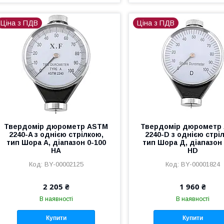
Ціна з ПДВ
Ціна з ПДВ
Твердомір дюрометр ASTM
Твердомір дюрометр
2240-A з однією стрілкою,
2240-D з однією стрі
тип Шора A, діапазон 0-100
тип Шора Д, діапазон 
HA
HD
BY-00002125
BY-00001824
2 205 ₴
1 960 ₴
В наявності
В наявності
Купити
Купити