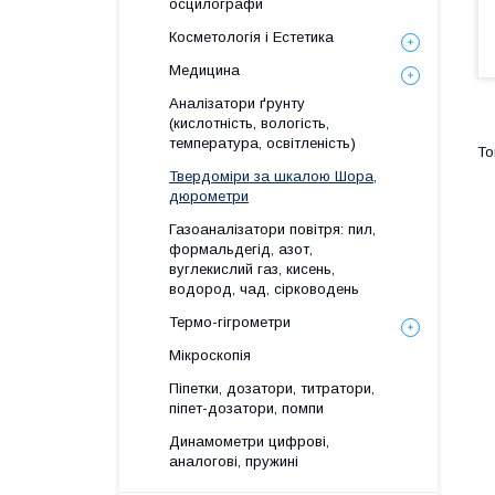
осцилографи
Косметологія і Естетика
Медицина
Аналізатори ґрунту
(кислотність, вологість,
температура, освітленість)
Твердоміри за шкалою Шора,
дюрометри
Газоаналізатори повітря: пил,
формальдегід, азот,
вуглекислий газ, кисень,
водород, чад, сірководень
Термо-гігрометри
Мікроскопія
Піпетки, дозатори, титратори,
піпет-дозатори, помпи
Динамометри цифрові,
аналогові, пружині