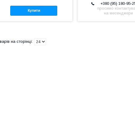
+380 (95) 180-95-2
просимо контактув
Купити
на месенджери