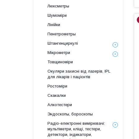
Люксметры
Шумоміри
Лінійки
Пенетрометры
Штангенциркулі
Мікрометри
Товщиноміри
Окуляри захисні від лазерів, IPL
для лікарів і пацієнтів
Ростоміри
Скакалки
Алкотестери
Эндоскопы, бороскопы
Радіо-електронні вимірювачі:
мультіметри, кліщі, тестери,
детектори, індикатори,