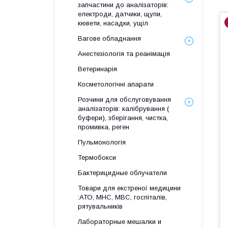
запчастини до аналізаторів:
електроди, датчики, щупи,
кювети, насадки, ущіл
Вагове обладнання
Анестезіологія та реанімація
Ветеринарія
Косметологічні апарати
Розчини для обслуговування
аналізаторів: калібрування (
буфери), зберігання, чистка,
промивка, реген
Пульмонологія
Термобокси
Бактерицидные облучатели
Товари для екстреної медицини
:АТО, МНС, МВС, госпіталів,
рятувальників
Лабораторные мешалки и