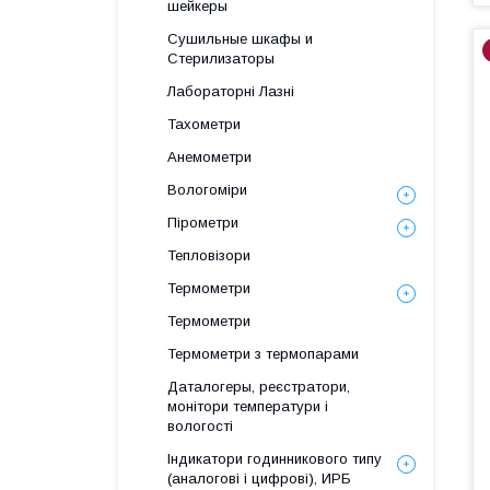
шейкеры
Сушильные шкафы и
Стерилизаторы
Лабораторні Лазні
Тахометри
Анемометри
Вологоміри
Пірометри
Тепловізори
Термометри
Термометри
Термометри з термопарами
Даталогеры, реєстратори,
монітори температури і
вологості
Індикатори годинникового типу
(аналогові і цифрові), ИРБ