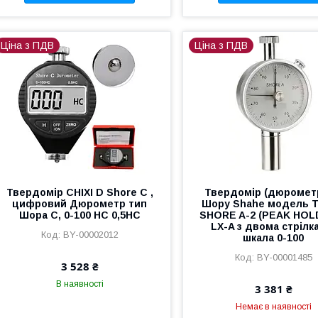
Ціна з ПДВ
Ціна з ПДВ
Твердомір CHIXI D Shore C ,
Твердомір (дюромет
цифровий Дюрометр тип
Шору Shahe модель 
Шора С, 0-100 HC 0,5HC
SHORE A-2 (PEAK HOL
LX-A з двома стрілк
BY-00002012
шкала 0-100
BY-00001485
3 528 ₴
В наявності
3 381 ₴
Немає в наявності