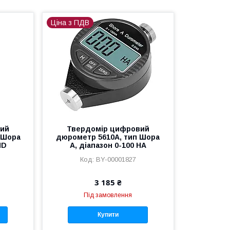
Ціна з ПДВ
вий
Твердомір цифровий
 Шора
дюрометр 5610A, тип Шора
HD
A, діапазон 0-100 HA
BY-00001827
3 185 ₴
Під замовлення
Купити