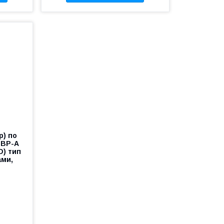
р) по
ТВР-A
D) тип
ами,