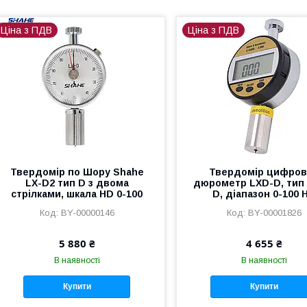
Ціна з ПДВ
Ціна з ПДВ
Твердомір по Шору Shahe
Твердомір цифро
LX-D2 тип D з двома
дюрометр LXD-D, тип
стрілками, шкала HD 0-100
D, діапазон 0-100 
BY-00000146
BY-00001826
5 880 ₴
4 655 ₴
В наявності
В наявності
Купити
Купити