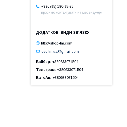
+380 (95) 180-95-25
просимо контактувати на месенджери
http://shop-lm.com
ceo.lm.ua@gmail.com
Вайбер
+380633071504
Телеграм
+380633071504
ВатсАп
+380633071504