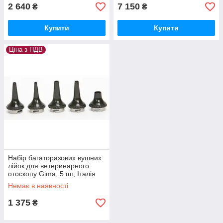
2 640
7 150
₴
₴
Купити
Купити
Ціна з ПДВ
Набір багаторазових вушних
лійок для ветеринарного
отоскопу Gima, 5 шт, Італія
Немає в наявності
1 375
₴