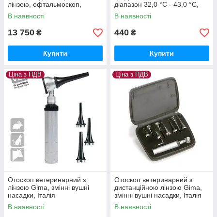
лінзою, офтальмоскоп,
діапазон 32,0 °С - 43,0 °С,
риноскопи , Італія
Італія
В наявності
В наявності
13 750
440
₴
₴
Купити
Купити
Ціна з ПДВ
Ціна з ПДВ
Отоскоп ветеринарний з
Отоскоп ветеринарний з
лінзою Gima, змінні вушні
дистанційною лінзою Gima,
насадки, Італія
змінні вушні насадки, Італія
В наявності
В наявності