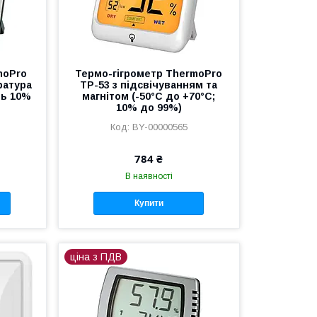
moPro
Термо-гігрометр ThermoPro
ратура
TP-53 з підсвічуванням та
ть 10%
магнітом (-50°C до +70°C;
10% до 99%)
BY-00000565
784 ₴
В наявності
Купити
ціна з ПДВ