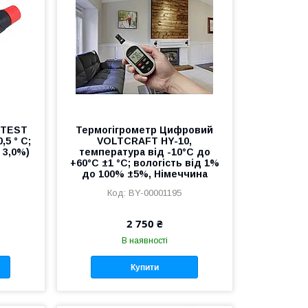
OTEST
Термогігрометр Цифровий
,5 ° C;
VOLTCRAFT HY-10,
 3,0%)
температура від -10°C до
+60°C ±1 °C; вологість від 1%
до 100% ±5%, Німеччина
BY-00001195
2 750 ₴
В наявності
Купити