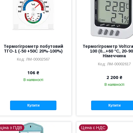
Термогігрометр побутовий
Термогігрометр Voltcra
ТГО-1 (-50 +50С 20%-100%)
100 (0...+60 °C, 20-9
Німеччина
ЛМ-00002567
ЛМ-00002617
106 ₴
2 200 ₴
В наявності
В наявності
Купити
Купити
ціна з ПДВ
Цена с НДС