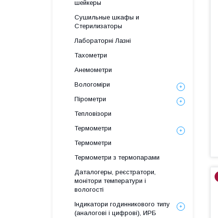
шейкеры
Сушильные шкафы и
Стерилизаторы
Лабораторні Лазні
Тахометри
Анемометри
Вологоміри
Пірометри
Тепловізори
Термометри
Термометри
Термометри з термопарами
Даталогеры, реєстратори,
монітори температури і
вологості
Індикатори годинникового типу
(аналогові і цифрові), ИРБ