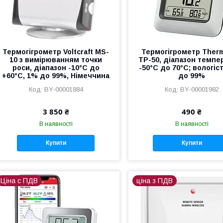
Термогігрометр Voltcraft MS-
Термогігрометр Ther
10 з вимірюванням точки
TP-50, діапазон темпе
роси, діапазон -10°C до
-50°C до 70°C; вологіс
+60°C, 1% до 99%, Німеччина
до 99%
BY-00001884
BY-00001982
3 850 ₴
490 ₴
В наявності
В наявності
Купити
Купити
Ціна с ПДВ
ціна з ПДВ