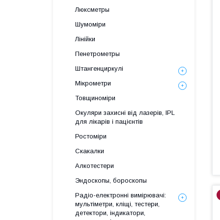
Люксметры
Шумоміри
Лінійки
Пенетрометры
Штангенциркулі
Мікрометри
Товщиноміри
Окуляри захисні від лазерів, IPL
для лікарів і пацієнтів
Ростоміри
Скакалки
Алкотестери
Эндоскопы, бороскопы
Радіо-електронні вимірювачі:
мультіметри, кліщі, тестери,
детектори, індикатори,