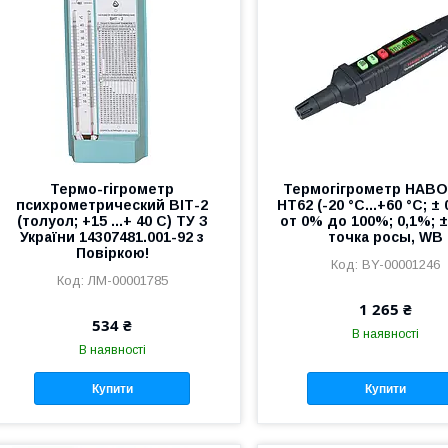
Термо-гігрометр
Термогігрометр HAB
психрометрический ВІТ-2
HT62 (-20 °C...+60 °C; ± 0
(толуол; +15 ...+ 40 C) ТУ З
от 0% до 100%; 0,1%; ±
України 14307481.001-92 з
точка росы, WB
Повіркою!
BY-00001246
ЛМ-00001785
1 265 ₴
534 ₴
В наявності
В наявності
Купити
Купити