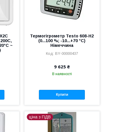
TX2C
Термогігрометр Testo 608-Н2
200C,
(0...100 %; -10...+70 °C)
20°C ~
Німеччина
)
BY-00000437
9 625 ₴
В наявності
Купити
ціна з ПДВ