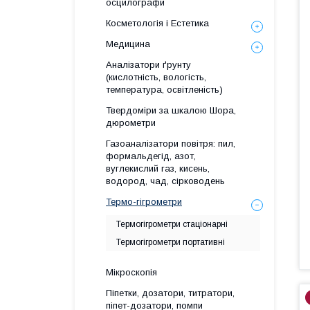
осцилографи
Косметологія і Естетика
Медицина
Аналізатори ґрунту
(кислотність, вологість,
температура, освітленість)
Твердоміри за шкалою Шора,
дюрометри
Газоаналізатори повітря: пил,
формальдегід, азот,
вуглекислий газ, кисень,
водород, чад, сірководень
Термо-гігрометри
Термогігрометри стаціонарні
Термогігрометри портативні
Мікроскопія
Піпетки, дозатори, титратори,
піпет-дозатори, помпи