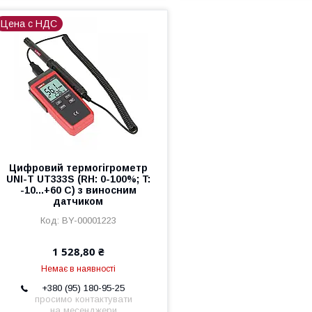
Цена с НДС
Цифровий термогігрометр
UNI-T UT333S (RH: 0-100%; T:
-10...+60 C) з виносним
датчиком
BY-00001223
1 528,80 ₴
Немає в наявності
+380 (95) 180-95-25
просимо контактувати
на месенджери