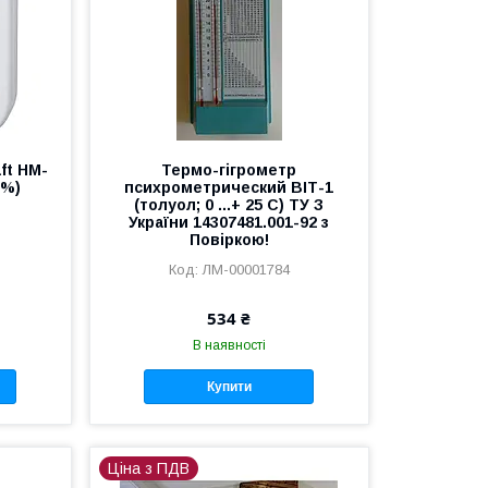
ft HM-
Термо-гігрометр
0%)
психрометрический ВІТ-1
(толуол; 0 ...+ 25 C) ТУ З
України 14307481.001-92 з
Повіркою!
ЛМ-00001784
534 ₴
В наявності
Купити
Ціна з ПДВ