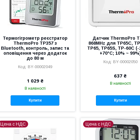
Термогігрометр реєстратор
Датчик ThermoPro 
ThermoPro TP357 з
868MHz для TP65C, TP
Bluetooth, контроль, запис та
TP65, TP65S, TP-60C (-
оповіщення через додаток
+70°C; 10% ~ 99%
до 80 м
BY-00002050
BY-00002049
637 ₴
1 029 ₴
В наявності
В наявності
Купити
Купити
Цена с НДС
Цена с НДС