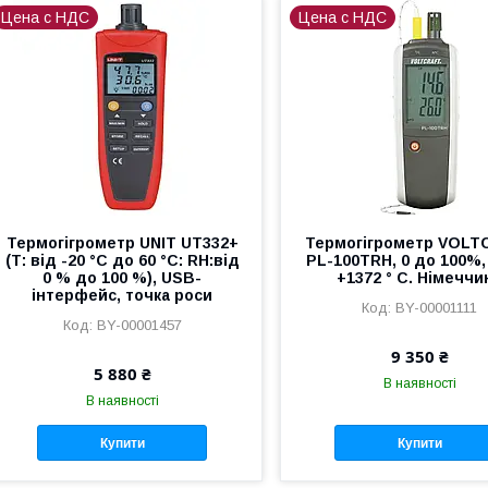
Цена с НДС
Цена с НДС
Термогігрометр UNIT UT332+
Термогігрометр VOLT
(Т: від -20 °С до 60 °С: RH:від
PL-100TRH, 0 до 100%, 
0 % до 100 %), USB-
+1372 ° C. Німеччи
інтерфейс, точка роси
BY-00001111
BY-00001457
9 350 ₴
5 880 ₴
В наявності
В наявності
Купити
Купити