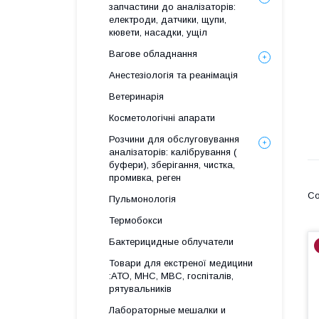
запчастини до аналізаторів:
електроди, датчики, щупи,
кювети, насадки, ущіл
Вагове обладнання
Анестезіологія та реанімація
Ветеринарія
Косметологічні апарати
Розчини для обслуговування
аналізаторів: калібрування (
буфери), зберігання, чистка,
промивка, реген
Пульмонологія
Термобокси
Бактерицидные облучатели
Товари для екстреної медицини
:АТО, МНС, МВС, госпіталів,
рятувальників
Лабораторные мешалки и