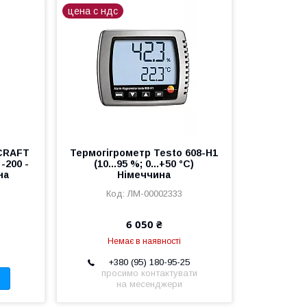
цена с ндс
CRAFT
Термогігрометр Testo 608-H1
-200 -
(10...95 %; 0...+50 °C)
на
Німеччина
ЛМ-00002333
6 050 ₴
Немає в наявності
+380 (95) 180-95-25
просимо контактувати
на месенджери