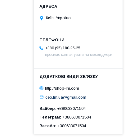
Київ, Україна
+380 (95) 180-95-25
просимо контактувати на месенджери
http://shop-lm.com
ceo.lm.ua@gmail.com
Вайбер
+380633071504
Телеграм
+380633071504
ВатсАп
+380633071504