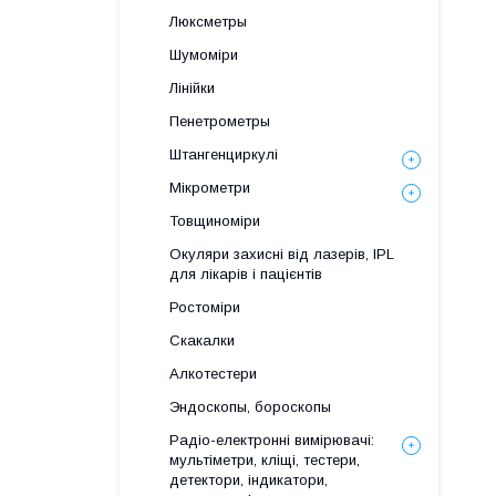
Люксметры
Шумоміри
Лінійки
Пенетрометры
Штангенциркулі
Мікрометри
Товщиноміри
Окуляри захисні від лазерів, IPL
для лікарів і пацієнтів
Ростоміри
Скакалки
Алкотестери
Эндоскопы, бороскопы
Радіо-електронні вимірювачі:
мультіметри, кліщі, тестери,
детектори, індикатори,