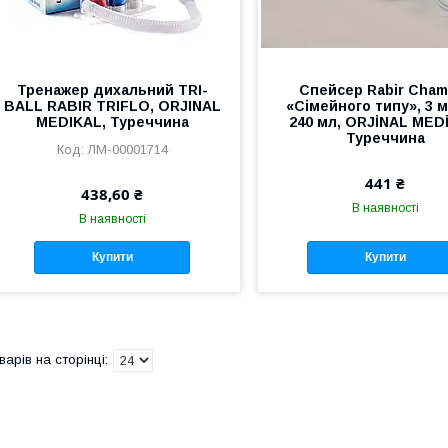
Тренажер дихальний TRI-
Спейсер Rabir Cham
BALL RABIR TRIFLO, ORJINAL
«Сімейного типу», 3 м
MEDIKAL, Туреччина
240 мл, ORJİNAL MED
Туреччина
ЛМ-00001714
441 ₴
438,60 ₴
В наявності
В наявності
Купити
Купити