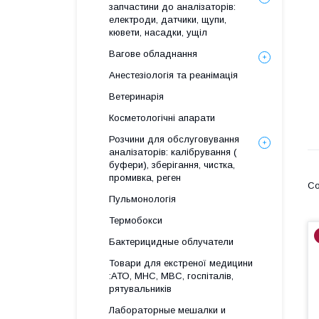
запчастини до аналізаторів:
електроди, датчики, щупи,
кювети, насадки, ущіл
Вагове обладнання
Анестезіологія та реанімація
Ветеринарія
Косметологічні апарати
Розчини для обслуговування
аналізаторів: калібрування (
буфери), зберігання, чистка,
промивка, реген
Пульмонологія
Термобокси
Бактерицидные облучатели
Товари для екстреної медицини
:АТО, МНС, МВС, госпіталів,
рятувальників
Лабораторные мешалки и