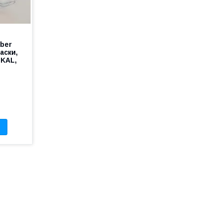
ber
аски,
İKAL,