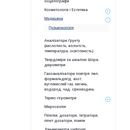
осцилографи
Косметологія і Естетика
Медицина
Пульмонологія
Аналізатори ґрунту
(кислотність, вологість,
температура, освітленість)
Твердоміри за шкалою Шора,
дюрометри
Газоаналізатори повітря: пил,
формальдегід, азот,
вуглекислий газ, кисень,
водород, чад, сірководень
Термо-гігрометри
Мікроскопія
Піпетки, дозатори, титратори,
піпет-дозатори, помпи
Динамометри цифрові,