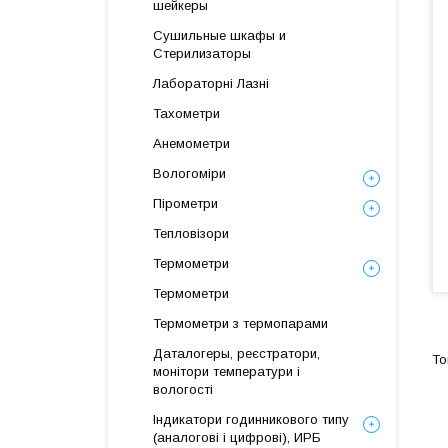
шейкеры
Сушильные шкафы и
Стерилизаторы
Лабораторні Лазні
Тахометри
Анемометри
Вологоміри
Пірометри
Тепловізори
Термометри
Термометри
Термометри з термопарами
Даталогеры, реєстратори,
монітори температури і
вологості
Індикатори годинникового типу
(аналогові і цифрові), ИРБ