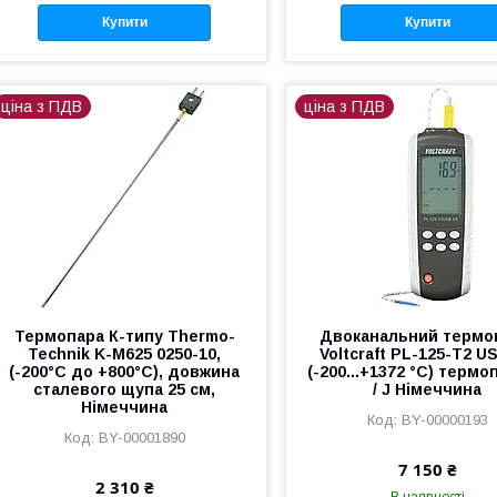
Купити
Купити
ціна з ПДВ
ціна з ПДВ
Термопара К-типу Thermo-
Двоканальний термо
Technik K-M625 0250-10,
Voltcraft PL-125-T2 U
(-200°C до +800°C), довжина
(-200...+1372 °C) термо
сталевого щупа 25 см,
/ J Німеччина
Німеччина
BY-00000193
BY-00001890
7 150 ₴
2 310 ₴
В наявності