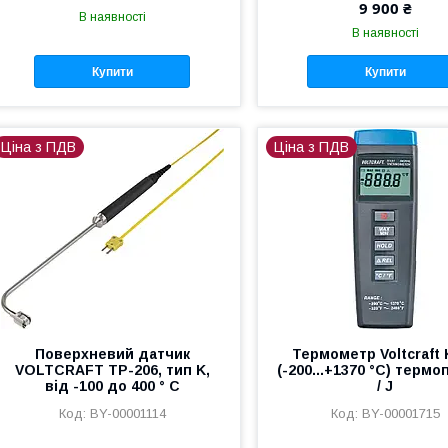
9 900 ₴
В наявності
В наявності
Купити
Купити
Ціна з ПДВ
Ціна з ПДВ
Поверхневий датчик
Термометр Voltcraft 
VOLTCRAFT TP-206, тип K,
(-200...+1370 °C) термо
від -100 до 400 ° C
/ J
BY-00001114
BY-00001715