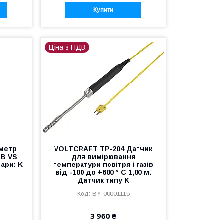
Купити
Ціна з ПДВ
метр
VOLTCRAFT TP-204 Датчик
SB VS
для вимірювання
пари: K
температури повітря і газів
від -100 до +600 ° C 1,00 м.
Датчик типу K
BY-00001115
3 960 ₴