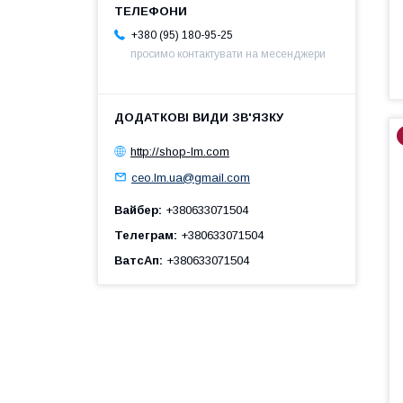
+380 (95) 180-95-25
просимо контактувати на месенджери
http://shop-lm.com
ceo.lm.ua@gmail.com
Вайбер
+380633071504
Телеграм
+380633071504
ВатсАп
+380633071504