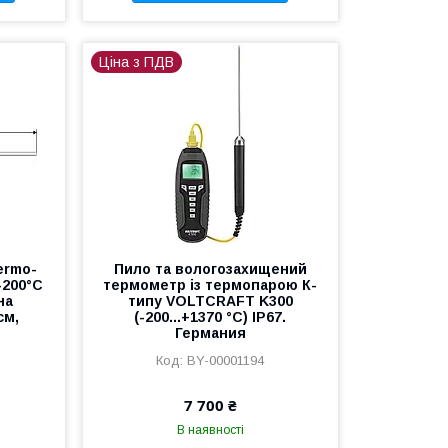
Ціна з ПДВ
ermo-
Пило та вологозахищений
-200°C
термометр із термопарою К-
на
типу VOLTCRAFT K300
см,
(-200...+1370 °C) IP67.
Германия
BY-00001194
7 700 ₴
В наявності