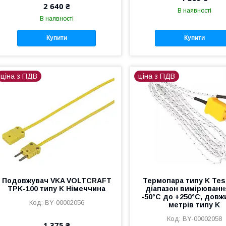
2 640 ₴
В наявності
В наявності
Купити
Купити
ціна з ПДВ
ціна з ПДВ
Подовжувач VKA VOLTCRAFT
Термопара типу K Tes
TPK-100 типу K Німеччина
діапазон вимірюванн
-50°C до +250°C, довж
BY-00002056
метрів типу K
BY-00002058
1 375 ₴