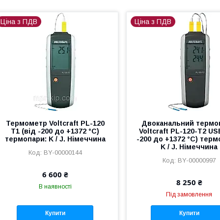
Ціна з ПДВ
Ціна з ПДВ
Термометр Voltcraft PL-120
Двоканальний термо
T1 (від -200 до +1372 °C)
Voltcraft PL-120-T2 US
термопари: K / J. Німеччина
-200 до +1372 °C) терм
K / J. Німеччина
BY-00000144
BY-00000997
6 600 ₴
8 250 ₴
В наявності
Під замовлення
Купити
Купити