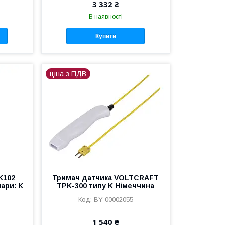
3 332 ₴
В наявності
Купити
ціна з ПДВ
K102
Тримач датчика VOLTCRAFT
пари: K
TPK-300 типу K Німеччина
BY-00002055
1 540 ₴