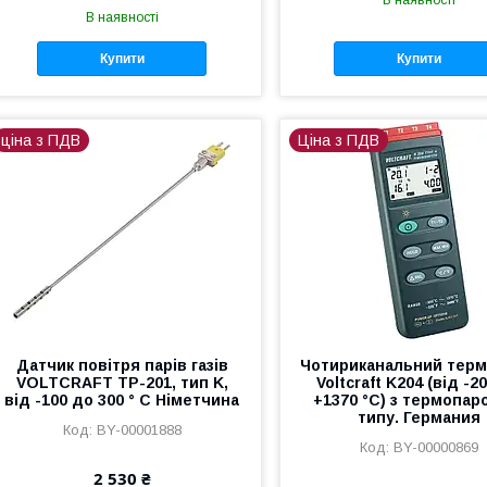
В наявності
Купити
Купити
ціна з ПДВ
Ціна з ПДВ
Датчик повітря парів газів
Чотириканальний тер
VOLTCRAFT TP-201, тип K,
Voltcraft K204 (від -2
від -100 до 300 ° C Німетчина
+1370 °C) з термопар
типу. Германия
BY-00001888
BY-00000869
2 530 ₴