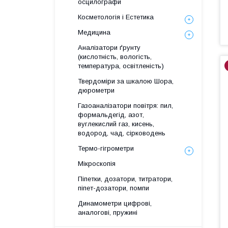
осцилографи
Косметологія і Естетика
Медицина
Аналізатори ґрунту
(кислотність, вологість,
температура, освітленість)
Твердоміри за шкалою Шора,
дюрометри
Газоаналізатори повітря: пил,
формальдегід, азот,
вуглекислий газ, кисень,
водород, чад, сірководень
Термо-гігрометри
Мікроскопія
Піпетки, дозатори, титратори,
піпет-дозатори, помпи
Динамометри цифрові,
аналогові, пружині