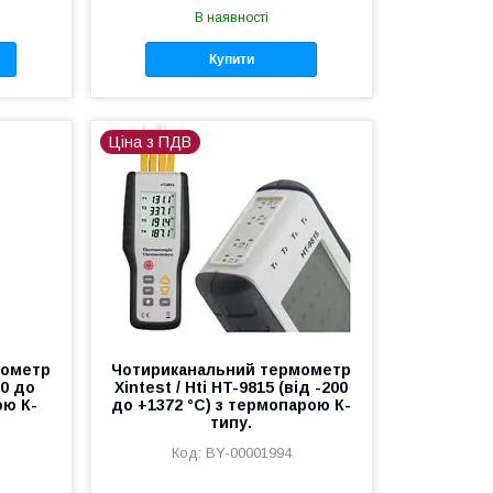
В наявності
Купити
Ціна з ПДВ
мометр
Чотириканальний термометр
00 до
Xintest / Hti HT-9815 (від -200
ою К-
до +1372 °C) з термопарою К-
типу.
BY-00001994