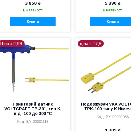
3 850 ₴
5 390 ₴
В наявності
В наявності
Купити
Купити
Ціна з ПДВ
ціна з ПДВ
Гвинтовий датчик
Подовжувач VKA VOL
VOLTCRAFT TP-301, тип K,
TPK-100 типу K Німе
від -100 до 300 °C
BY-00002056
BY-00001113
1 309 ₴