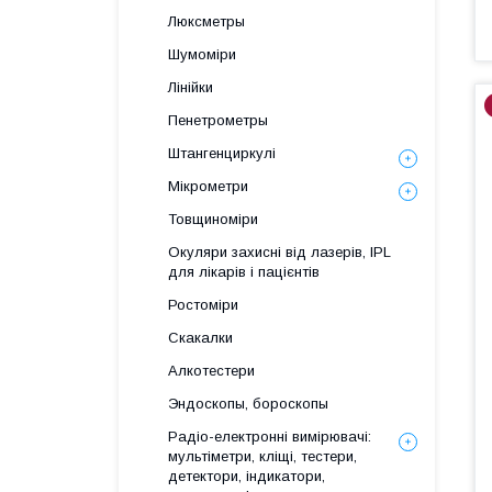
Люксметры
Шумоміри
Лінійки
Пенетрометры
Штангенциркулі
Мікрометри
Товщиноміри
Окуляри захисні від лазерів, IPL
для лікарів і пацієнтів
Ростоміри
Скакалки
Алкотестери
Эндоскопы, бороскопы
Радіо-електронні вимірювачі:
мультіметри, кліщі, тестери,
детектори, індикатори,