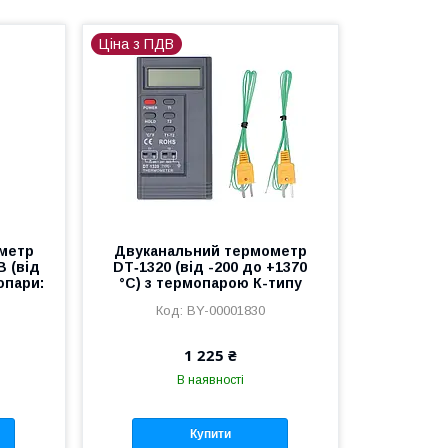
Ціна з ПДВ
метр
Двуканальний термометр
B (від
DT‑1320 (від -200 до +1370
опари:
°C) з термопарою К-типу
BY-00001830
1 225 ₴
В наявності
Купити