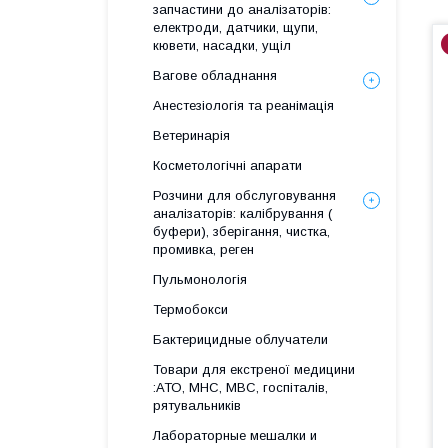
запчастини до аналізаторів:
електроди, датчики, щупи,
кювети, насадки, ущіл
Вагове обладнання
Анестезіологія та реанімація
Ветеринарія
Косметологічні апарати
Розчини для обслуговування
аналізаторів: калібрування (
буфери), зберігання, чистка,
промивка, реген
Пульмонологія
Термобокси
Бактерицидные облучатели
Товари для екстреної медицини
:АТО, МНС, МВС, госпіталів,
рятувальників
Лабораторные мешалки и