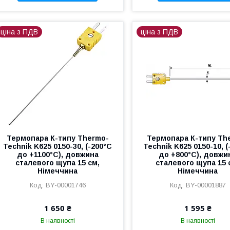
ціна з ПДВ
ціна з ПДВ
Термопара К-типу Thermo-
Термопара К-типу Th
Technik K625 0150-30, (-200°C
Technik K625 0150-10, (
до +1100°C), довжина
до +800°C), довжи
сталевого щупа 15 см,
сталевого щупа 15 
Німеччина
Німеччина
BY-00001746
BY-00001887
1 650 ₴
1 595 ₴
В наявності
В наявності