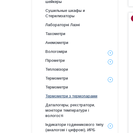
шейкеры
Сушильные шкафы и
Стерилизаторы
Лабораторні Лазні
Тахометри
Анемометри
Вологоміри
Пірометри
Тепловізори
Термометри
Термометри
Термометри з термопарами
Даталогеры, реєстратори,
монітори температури і
вологості
Індикатори годинникового типу
(аналогові і цифрові), ИРБ