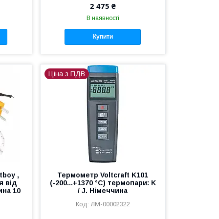
2 475 ₴
В наявності
Купити
Ціна з ПДВ
tboy ,
Термометр Voltcraft K101
я від
(-200...+1370 °C) термопари: K
ина 10
/ J. Німеччина
ЛМ-00002322