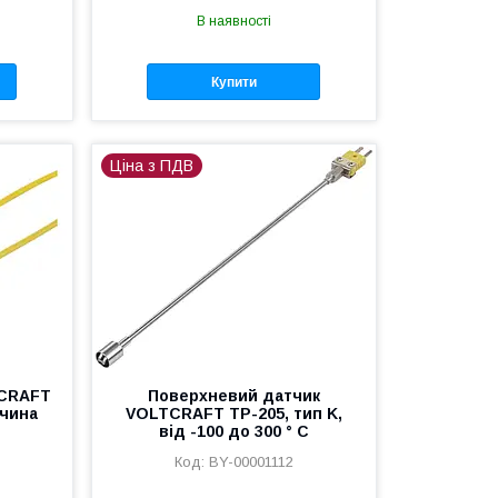
В наявності
Купити
Ціна з ПДВ
TCRAFT
Поверхневий датчик
ччина
VOLTCRAFT TP-205, тип K,
від -100 до 300 ° C
BY-00001112