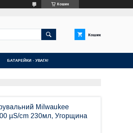
Кошик
Кошик
БАТАРЕЙКИ - УВАГА!
брувальний Milwaukee
000 µS/cm 230мл, Угорщина