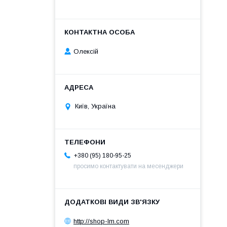
Олексій
Київ, Україна
+380 (95) 180-95-25
просимо контактувати на месенджери
http://shop-lm.com