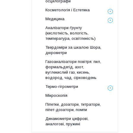
осцилографи
Косметологія і Естетика
Медицина
Аналізатори ґрунту
(кислотність, вологість,
температура, освітленість)
Твердоміри за шкалою Шора,
дюрометри
Газоаналізатори повітря: пил,
формальдегід, азот,
вуглекислий газ, кисень,
водород, чад, сірководень
Термо-гігрометри
Мікроскопія
Піпетки, дозатори, титратори,
піпет-дозатори, помпи
Динамометри цифрові,
аналогові, пружині