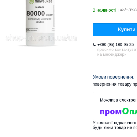
В наявності
Код:
BY-0
Купити
+380 (95) 180-95-25
просимо контактува
на месенджери
повернення товару п
У компанії підключені
будь-який товар не п