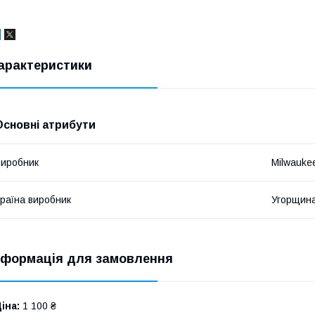
арактеристики
Основні атрибути
иробник
Milwauke
раїна виробник
Угорщин
нформація для замовлення
іна:
1 100 ₴