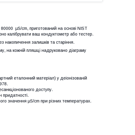
 80000 µS/cm, приготований на основі NIST
рно калібрувати ваш кондуктометр або тестер.
ез накопичення залишків та старіння.
му, на кожній пляшці надруковано діаграму
ртний еталонний матеріал) у деіонізованій
978.
есанкціонованого доступу.
н придатності.
ого значення µS/cm при різних температурах.