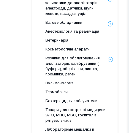
запчастини до аналізаторів:
електроди, датчики, щупи,
кювети, насадки, ущіл
Вагове обладнання
Анестезіологія та реанімація
Ветеринарія
Косметологічні апарати
Розчини для обслуговування
аналізаторів: калібрування (
буфери), зберігання, чистка,
промивка, реген
Пульмонологія
Термобокси
Бактерицидные облучатели
Товари для екстреної медицини
:АТО, МНС, МВС, госпіталів,
рятувальників
Лабораторные мешалки и