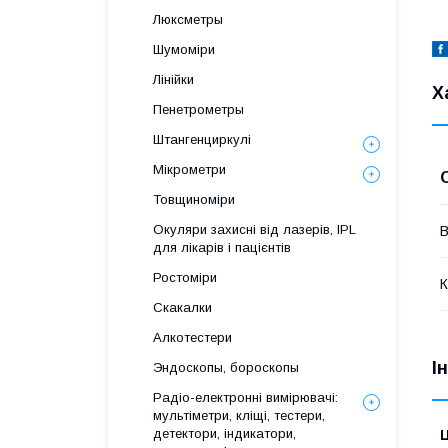
Люксметры
Шумоміри
Лінійки
Х
Пенетрометры
Штангенциркулі
Мікрометри
Товщиноміри
Окуляри захисні від лазерів, IPL
В
для лікарів і пацієнтів
Ростоміри
К
Скакалки
Алкотестери
І
Эндоскопы, бороскопы
Радіо-електронні вимірювачі:
мультіметри, кліщі, тестери,
детектори, індикатори,
Ц