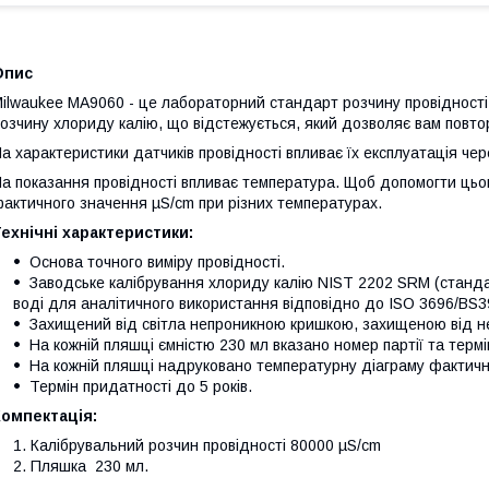
Опис
ilwaukee MA9060 - це лабораторний стандарт розчину провідності
озчину хлориду калію, що відстежується, який дозволяє вам повто
а характеристики датчиків провідності впливає їх експлуатація чер
а показання провідності впливає температура. Щоб допомогти цьо
актичного значення µS/cm при різних температурах.
ехнічні характеристики:
Основа точного виміру провідності.
Заводське калібрування хлориду калію NIST 2202 SRM (станда
воді для аналітичного використання відповідно до ISO 3696/BS3
Захищений від світла непроникною кришкою, захищеною від н
На кожній пляшці ємністю 230 мл вказано номер партії та термі
На кожній пляшці надруковано температурну діаграму фактичн
Термін придатності до 5 років.
Компектація:
Калібрувальний розчин провідності 80000 µS/cm
Пляшка 230 мл.