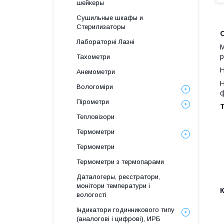
шейкеры
Сушильные шкафы и
Стерилизаторы
Лабораторні Лазні
M
р
Тахометри
Н
Анемометри
Н
Вологоміри
ф
Пірометри
Т
Тепловізори
Термометри
Термометри
Термометри з термопарами
Даталогеры, реєстратори,
монітори температури і
вологості
Індикатори годинникового типу
(аналогові і цифрові), ИРБ