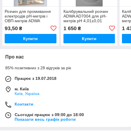
Розчин для промивання
Калібрувальний розчин
Калі
електродів рН-метрів і
ADWA AD7004 для pН-
ADW
ОВП-метрів ADWA
метрів pН 4,01±0,01
метр
AD70000 (20 мл),
Угорщина, 230 ml
Угор
93,50
1 650
1 4
₴
₴
Угорщина
Купити
Купити
Про нас
85% позитивних з 28 відгуків за рік
Працює з 19.07.2018
м. Київ
Київ, Україна
Контакти
Сьогодні працює з 09:00 до 18:00
Показати весь графік роботи