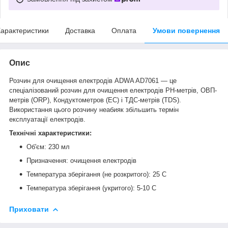
арактеристики
Доставка
Оплата
Умови повернення
Опис
Розчин для очищення електродів ADWA AD7061 — це
спеціалізований розчин для очищення електродів
РН-метрів
,
ОВП-
метрів
(ORP), Кондуктометров (
ЕС
) і ТДС-метрів (TDS).
Використання цього розчину неабияк збільшить термін
експлуатації електродів.
Технічні характеристики:
Об'єм: 230 мл
Призначення: очищення електродів
Температура зберігання (не розкритого): 25 С
Температура зберігання (укритого): 5-10 С
Приховати