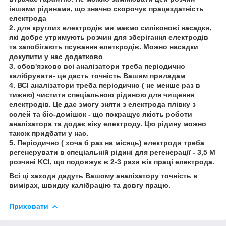
іншими рідинами, що значно скорочує працездатність
електрода
2. для круглих електродів ми маємо силіконові насадки,
які добре утримують розчин для зберігання електродів
та запобігають псування елеткродів. Можно насадки
докупити у нас додатково
3. обов'язково всі аналізатори треба періодично
калібрувати- це дасть точність Вашим приладам
4. ВСІ аналізатори треба періодично ( не менше раз в
тижню) чистити спеціальною рідиною для чищення
електродів. Це дає змогу зняти з електрода плівку з
солей та біо-домішок - що покращує якість роботи
аналізатора та додає віку електроду. Цю рідину можно
також придбати у нас.
5. Періодично ( хоча б раз на місяць) електроди треба
регенерувати в спеціальній рідині для регенерації - 3,5 М
розчині KCl, що подовжує в 2-3 рази вік праці електрода.
Всі ці заходи дадуть Вашому аналізатору точність в
вимірах, швидку калібрацію та довгу працю.
Приховати