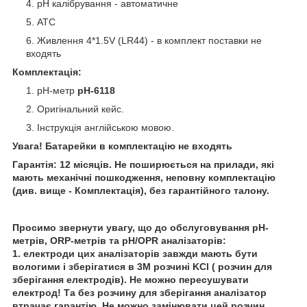
pH калібрування - автоматичне
АТС
Живлення 4*1.5V (LR44) - в комплект поставки не
входять
Комплектація:
pH-метр
pH-6118
Оригінальний кейс.
Інструкція англійською мовою.
Увага! Батарейки в комплектацію не входять
Гарантія: 12 місяців. Не поширюється на прилади, які
мають механічні пошкодження, неповну комплектацію
(див. вище - Комплектація), без гарантійного талону.
Просимо звернути увагу, що до обслуговування pH-
метрів, ORP-метрів та pH/OPR аналізаторів:
1. електроди цих аналізаторів завжди мають бути
вологими і зберігатися в 3М розчині KCl ( розчин для
зберігання електродів). Не можно пересушувати
електрод! Та без розчину для зберігання аналізатор
втрачає гарантію. Не можно замінювати цей розчин