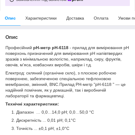
Опис
Характеристики
Доставка
Оплата
Умови п
Опис
Професійний
pH-метр pH-6118
- прилад для вимірювання рН
поверхонь призначений для вимірювання рН напівтвердих
зразків з мінімальною вологістю, наприклад, сиру, фруктів,
овочів, м'яса, ковбасних виробів, шкіри і т.д.
Електрод: скляний (органічне скло), з плоскою робочою
поверхнею, забезпеченою спеціальною тефлоновою
мембраною, змінний, BNC.Прилад PH-метр "pH-6118 " ― це
надійний помічник, як у домашній, так і виробничій
лабораторії та фармацевтиці.
Технічні характеристики:
Діапазон … 0,0…14,0 pH; 0,0…50,0 °C
Дискретність ... 0,01 pH; 0,1°C
Точність ... ±0,1 pH; ±1,0°C