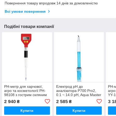
Повернення товару впродовж 14 днів за домовленістю
Всі умови повернення
Подібні товари компанії
PH-метр для харчової,
Електрод рН до
PH-м
агро та косметології PH-
аналізатора P700 Pro2,
агро
98108 з гострим скляним
0.1 ~ 14.0 pH, Aqua Master
YY-1
електродом pH: 0.00 –
Tools, Нідерланди 1021.2
елек
2 940
2 585
3 1
₴
₴
14.00BNC
14,0
Купити
Купити