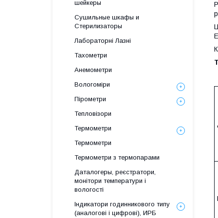
шейкеры
P
р
Сушильные шкафы и
Стерилизаторы
Ц
E
Лабораторні Лазні
К
Тахометри
Т
Анемометри
Вологоміри
Пірометри
Тепловізори
Термометри
Термометри
Термометри з термопарами
Даталогеры, реєстратори,
монітори температури і
вологості
Індикатори годинникового типу
(аналогові і цифрові), ИРБ