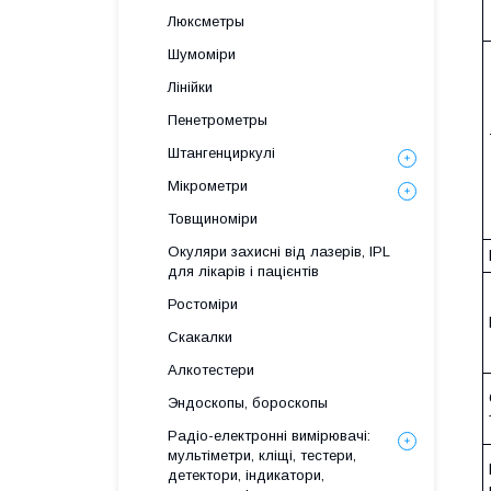
Люксметры
Шумоміри
Лінійки
Пенетрометры
Штангенциркулі
Мікрометри
Товщиноміри
Окуляри захисні від лазерів, IPL
для лікарів і пацієнтів
Ростоміри
Скакалки
Алкотестери
Эндоскопы, бороскопы
Радіо-електронні вимірювачі:
мультіметри, кліщі, тестери,
детектори, індикатори,