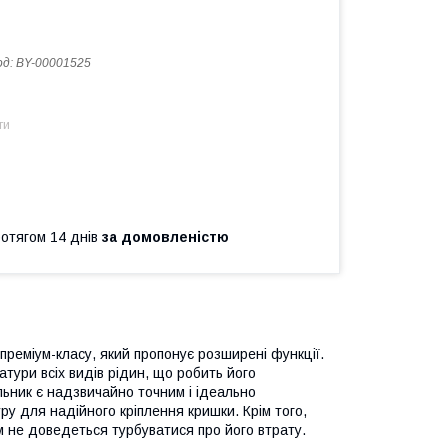
од:
BY-00001525
ти
ротягом 14 днів
за домовленістю
реміум-класу, який пропонує розширені функції.
тури всіх видів рідин, що робить його
льник є надзвичайно точним і ідеально
уру для надійного кріплення кришки. Крім того,
ам не доведеться турбуватися про його втрату.