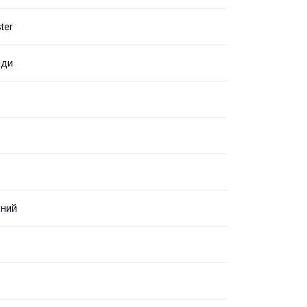
ter
нди
вний