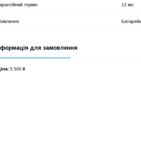
арантійний термін
12 міс
Живлення
Батарейк
нформація для замовлення
іна:
5 500 ₴