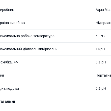
иробник
Aqua Mas
раїна виробник
Нідерла
аксимальна робоча температура
60 °С
аксимальний діапазон вимірювань
14 pH
охибка, +/-
0.1 pH
ип
Портати
іна поділки
0.1 pH
Загальні