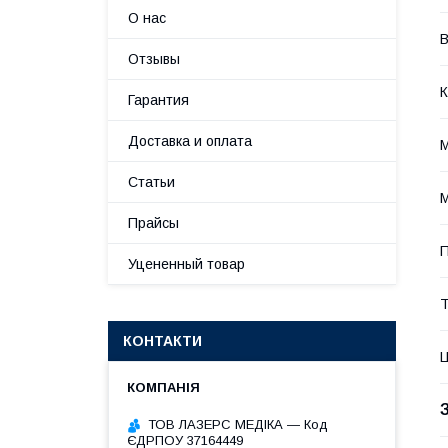
О нас
В
Отзывы
К
Гарантия
Доставка и оплата
М
Статьи
М
Прайсы
П
Уцененный товар
Т
КОНТАКТИ
Ц
ТОВ ЛАЗЕРС МЕДІКА — Код
ЄДРПОУ 37164449