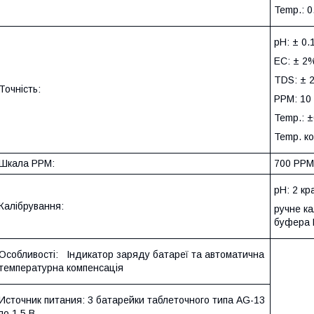
Temp.: 0
pH: ± 0.
EC: ± 2%
TDS: ± 
Точність:
PPM: 10
Temp.: ±
Temp. ко
Шкала PPM:
700 PPM
pH: 2 кр
Калібрування:
ручне к
буфера
Особливості: Індикатор заряду батареї та автоматична
температурна компенсація
Источник питания: 3 батарейки таблеточного типа AG-13
по 1,5 В