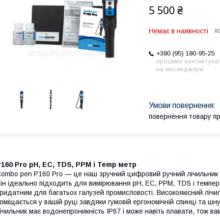
5 500 ₴
Немає в наявності
К
+380 (95) 180-95-25
просимо контактува
на месенджери
повернення товару п
160 Pro pH, EC, TDS, PPM і Temp метр
ombo pen P160 Pro — це наш зручний цифровий ручний лічильник п
ін ідеально підходить для вимірювання pH, EC, PPM, TDS і темпера
ридатним для багатьох галузей промисловості. Високоякісний лічи
оміщається у вашій руці завдяки гумовій ергономічній спинці та шн
ічильник має водонепроникність IP67 і може навіть плавати, тож в