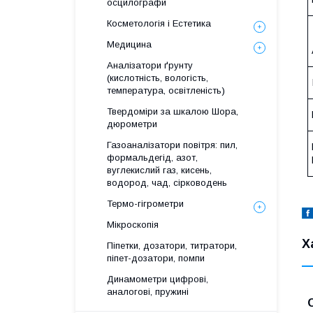
осцилографи
Косметологія і Естетика
Медицина
Аналізатори ґрунту
(кислотність, вологість,
температура, освітленість)
Твердоміри за шкалою Шора,
дюрометри
Газоаналізатори повітря: пил,
формальдегід, азот,
вуглекислий газ, кисень,
водород, чад, сірководень
Термо-гігрометри
Мікроскопія
Х
Піпетки, дозатори, титратори,
піпет-дозатори, помпи
Динамометри цифрові,
аналогові, пружині