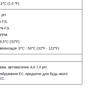
.1°C (1.0 ºF)
1 pH
 F.S.
2% F.S.
 PPM
0.5°C (32°F)
мпенсація: 0°C - 50°C (32°F - 122°F)
апки, автоматичне 4,0-7,0 pH.
алібрування EC, придатне для будь-якого
 EC