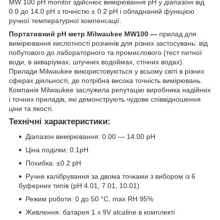
MW 100 pH monitor здійснює вимірювання pH у діапазоні від
0.0 до 14.0 pH з точністю ± 0.2 рН і обладнаний функцією
ручної температурної компенсації.
Портативний pH метр Milwaukee MW100 ―
прилад для
вимірювання кислотності розчинів для різних застосувань: від
побутового до лабораторного та промислового (тест питної
води, в акваріумах, штучних водоймах, стічних водах).
Прилади Milwaukee використовуються у всьому світі в різних
сферах діяльності, де потрібна висока точність вимірювань.
Компанія Milwaukee заслужила репутацію виробника надійних
і точних приладів, які демонструють чудове співвідношення
ціни та якості.
Технічні характеристики:
Діапазон вимірювання: 0.00 — 14.00 pH
Ціна поділки: 0.1pH
Похибка: ±0.2 pH
Ручне калібрування за двома точками з вибором із 6
буферних типів (pH 4.01, 7.01, 10.01)
Режим роботи: 0 до 50 °C, max RH 95%
Живлення: батарея 1 x 9V alcaline в комплекті