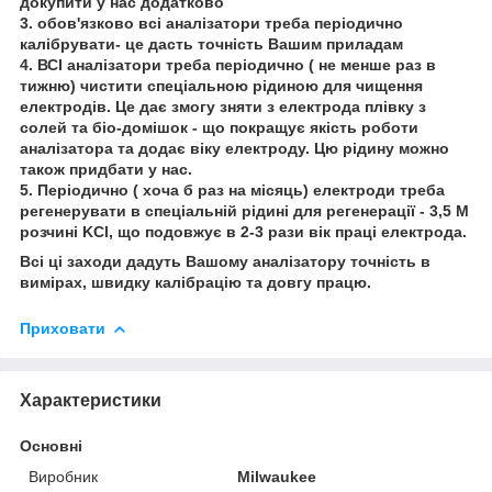
докупити у нас додатково
3. обов'язково всі аналізатори треба періодично
калібрувати- це дасть точність Вашим приладам
4. ВСІ аналізатори треба періодично ( не менше раз в
тижню) чистити спеціальною рідиною для чищення
електродів. Це дає змогу зняти з електрода плівку з
солей та біо-домішок - що покращує якість роботи
аналізатора та додає віку електроду. Цю рідину можно
також придбати у нас.
5. Періодично ( хоча б раз на місяць) електроди треба
регенерувати в спеціальній рідині для регенерації - 3,5 М
розчині KCl, що подовжує в 2-3 рази вік праці електрода.
Всі ці заходи дадуть Вашому аналізатору точність в
вимірах, швидку калібрацію та довгу працю.
Приховати
Характеристики
Основні
Виробник
Milwaukee