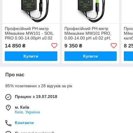
Професійний PH-метр
Професійний PH-метр
Про
Milwaukee MW101 - SOIL
Milwaukee MW101 PRO,
Milw
PRO 0.00-14.00pH ±0.02
0.00-14.00 pH ±0.02 pH,
калі
pH, ручна кал., Угорщина
калібрування ручне,
0.00
14 850
9 350
8 2
₴
₴
Угорщина
Купити
Купити
Про нас
85% позитивних з 28 відгуків за рік
Працює з 19.07.2018
м. Київ
Київ, Україна
Контакти