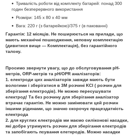
Тривалість роботи від комплекту батарей: понад 300
годин безперервного використання
Розміри: 145 x 80 x 40 мм
Вага: 220 г (з батарейкою)/375 г (в пакованні)
Гарантія: 12 місяців. Не поширюється на прилади, що
мають механічні пошкодження, неповну комплектацію
(дивитися вище — Комплектація), без гарантійного
талону.
Просимо звернути увагу, що до обслуговування pH-
метрів, ORP-метрів та pH/OPR аналізаторів:
1. електроди цих аналізаторів завжди мають бути
вологими і зберігатися в 3М розчині KCl ( розчин для
зберігання електродів). Не можно пересушувати
електрод! Та без розчину для зберігання аналізатор
втрачає гарантію. Не можно замінювати цей розчин
іншими рідинами, що значно скорочує працездатність
електрода
2. для круглих електродів ми маємо силіконові насадки,
які добре утримують розчин для зберігання електродів
та запобігають псування елеткродів. Можно насадки