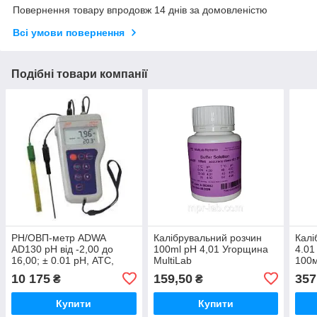
Повернення товару впродовж 14 днів за домовленістю
Всі умови повернення
Подібні товари компанії
РН/ОВП-метр ADWA
Калібрувальний розчин
Калі
AD130 рН від -2,00 до
100ml pH 4,01 Угорщина
4.01
16,00; ± 0.01 pH, АТС,
MultiLab
100м
МТС, автоматичне
Ніде
10 175
159,50
357
₴
₴
калібрування. Угорщина
Купити
Купити