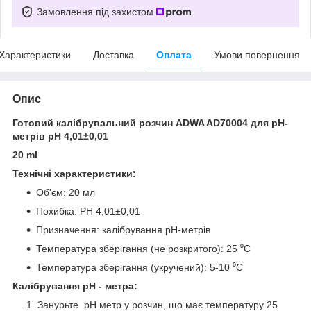
Замовлення під захистом
Характеристики
Доставка
Оплата
Умови повернення
Опис
Готовий калібрувальний розчин ADWA AD70004 для p
Н-
метрів
pН 4,01±0,01
20 ml
Технічні характеристики:
Об'єм: 20 мл
Похибка: РН 4,01±0,01
Призначення: калібрування рH-метрів
Температура зберігання (не розкритого): 25 ⁰С
Температура зберігання (укручений): 5-10 ⁰С
Калібрування рН - метра:
Занурьте pН метр у розчин, що має температуру 25