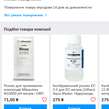
Повернення товару впродовж 14 днів за домовленістю
Всі умови повернення
Подібні товари компанії
Розчин для промивання
Калібрувальний розчин EC
Калі
електродів Milwaukee
3.0 для ЕС-метрів (100мл)
12.8
M10000 pH-метрів і ОВП-
Aqua Master, Нідерланди,
метр
метрів, 20 мл, Угорщина
1100
Mast
71,50
275
275
₴
₴
Купити
Купити