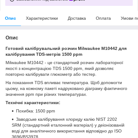
Опис
Характеристики
Доставка
Оплата
Умови п
Опис
Готовий калібрувальний розчин Milwaukee M10442 для
калібрування
TDS-метрів
1500 ppm
Milwaukee M10442 - це стандартний розчин лабораторної
якості з концентрацією TDS 1500 ppm, який дозволяє
повторно калібрувати глюкометр або тестер.
На показання TDS впливає температура. Щоб допомогти
цьому, на кожному пакеті надруковано діаграму фактичного
значення ppm при різних температурах.
Технічні характеристики:
Похибка: 1500 ppm
Заводське калібрування хлориду калію NIST 2202
SRM (стандартний еталонний матеріал) у деіонізованій
воді для аналітичного використання відповідно до ISO
3696/BS3978.