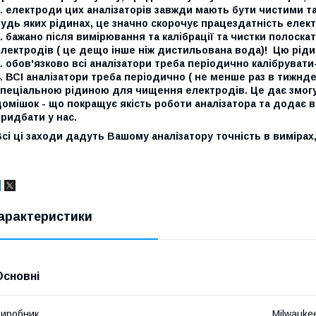
. електроди цих аналізаторів завжди мають бути чистими т
удь яких рідинах, це значно скорочує працездатність елек
. бажано після вимірювання та калібрації та чистки полоск
лектродів ( це дещо інше ніж дистильована вода)! Цю ріди
. обов'язково всі аналізатори треба періодично калібруват
. ВСІ аналізатори треба періодично ( не менше раз в тижнде
пеціальною рідиною для чищення електродів. Це дає змогу з
омішок - що покращує якість роботи аналізатора та додає 
ридбати у нас.
сі ці заходи дадуть Вашому аналізатору точність в вимірах
арактеристики
Основні
иробник
Milwauke