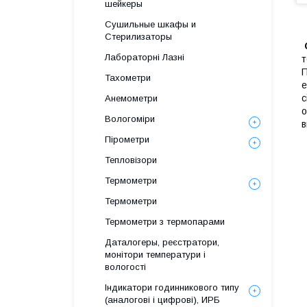
шейкеры
Сушильные шкафы и
Стерилизаторы
Лабораторні Лазні
т
П
Тахометри
е
с
Анемометри
о
Вологоміри
в
Пірометри
Тепловізори
Термометри
Термометри
Термометри з термопарами
Даталогеры, реєстратори,
монітори температури і
вологості
Індикатори годинникового типу
(аналогові і цифрові), ИРБ