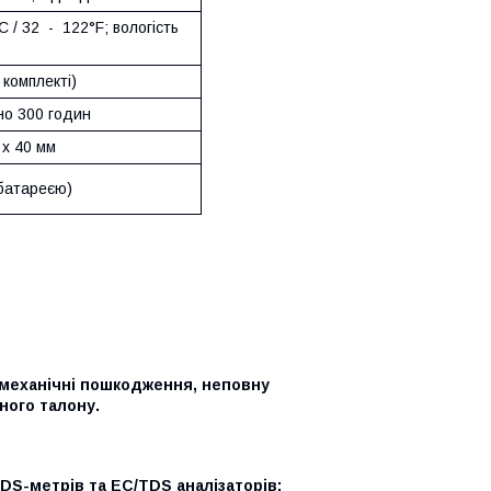
C / 32 - 122°F; вологість
у комплекті)
но 300 годин
 x 40 мм
 батареєю)
 механічні пошкодження, неповну
ного талону.
DS-метрів та EC/TDS аналізаторів: