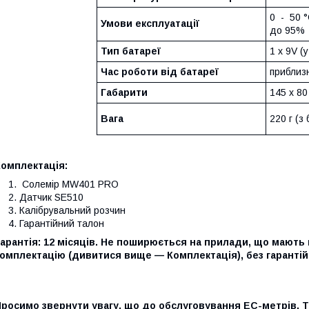
0 - 50 °
Умови експлуатації
до 95%
Тип батареї
1 x 9V (
Час роботи від батареї
приблиз
Габарити
145 x 80
Вага
220 г (з
Комплектація:
Солемір MW401 PRO
Датчик SE510
Калібрувальний розчин
Гарантійний талон
арантія: 12 місяців. Не поширюється на прилади, що мають
омплектацію (дивитися вище — Комплектація), без гарантій
росимо звернути увагу, що до обслуговування EC-метрів, T