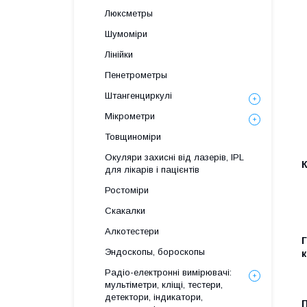
Люксметры
Шумоміри
Лінійки
Пенетрометры
Штангенциркулі
Мікрометри
Товщиноміри
Окуляри захисні від лазерів, IPL
для лікарів і пацієнтів
Ростоміри
Скакалки
Алкотестери
Г
Эндоскопы, бороскопы
к
Радіо-електронні вимірювачі:
мультіметри, кліщі, тестери,
детектори, індикатори,
П