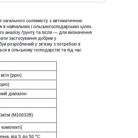
 загального солевмісту з автоматичною
в навчальних і сільськогосподарських цілях.
о аналізу ґрунту та після — для визначення
вати застосування добрив у
 був розроблений у зв'язку з потребою в
я в сільському господарстві та під час
 мг/л (ppm)
(ppm)
ний діапазон
См/см (M10032B)
 комплекті)
чна, від 5 до 50 °C