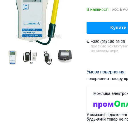
В наявності
Код:
BY-0
Купити
+380 (95) 180-95-25
просимо контактува
на месенджери
повернення товару п
У компанії підключені
будь-який товар не п