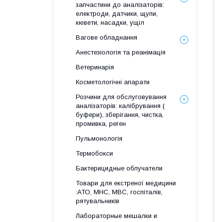
запчастини до аналізаторів:
електроди, датчики, щупи,
кювети, насадки, ущіл
Вагове обладнання
Анестезіологія та реанімація
Ветеринарія
Косметологічні апарати
Розчини для обслуговування
аналізаторів: калібрування (
буфери), зберігання, чистка,
промивка, реген
Пульмонологія
Термобокси
Бактерицидные облучатели
Товари для екстреної медицини
:АТО, МНС, МВС, госпіталів,
рятувальників
Лабораторные мешалки и