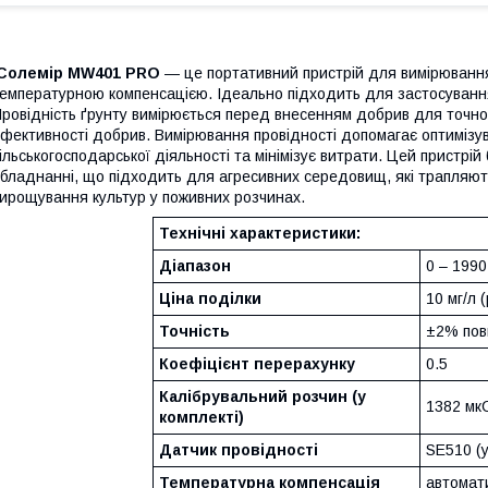
Солемір MW401 PRO
— це портативний пристрій для вимірювання
емпературною компенсацією. Ідеально підходить для застосування 
ровідність ґрунту вимірюється перед внесенням добрив для точног
фективності добрив. Вимірювання провідності допомагає оптимізу
ільськогосподарської діяльності та мінімізує витрати. Цей пристрій
бладнанні, що підходить для агресивних середовищ, які трапляютьс
ирощування культур у поживних розчинах.
Технічні характеристики:
Діапазон
0 – 1990
Ціна поділки
10 мг/л 
Точність
±2% пов
Коефіцієнт перерахунку
0.5
Калібрувальний розчин (у
1382 мк
комплекті)
Датчик провідності
SE510 (у
Температурна компенсація
автомати