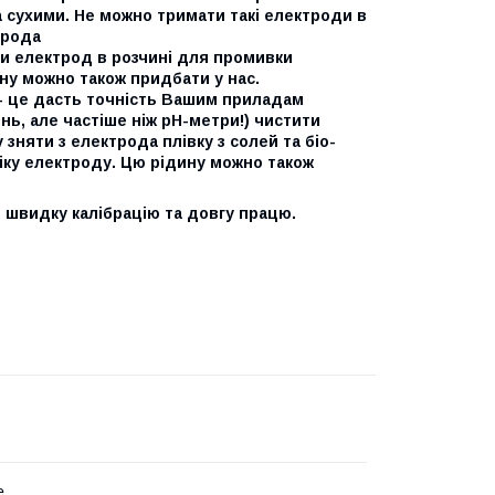
а сухими. Не можно тримати такі електроди в
трода
ати електрод в розчині для промивки
ну можно також придбати у нас.
и- це дасть точність Вашим приладам
нь, але частіше ніж рН-метри!) чистити
няти з електрода плівку з солей та біо-
віку електроду. Цю рідину можно також
, швидку калібрацію та довгу працю.
e