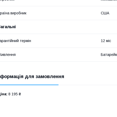
раїна виробник
США
Загальні
арантійний термін
12 міс
Живлення
Батарейк
нформація для замовлення
іна:
8 195 ₴