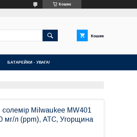
Кошик
Кошик
БАТАРЕЙКИ - УВАГА!
 солемір Milwaukee MW401
0 мг/л (ppm), ATC, Угорщина