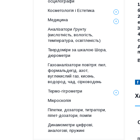
осцилографи
1
б
Косметологія і Естетика
2
Медицина
е
3
Аналізатори ґрунту
4
(кислотність, вологість,
с
температура, освітленість)
д
Твердоміри за шкалою Шора,
п
дюрометри
В
Газоаналізатори повітря: пил,
формальдегід, азот,
вуглекислий газ, кисень,
водород, чад, сірководень
Термо-гігрометри
Х
Мікроскопія
Піпетки, дозатори, титратори,
піпет-дозатори, помпи
Динамометри цифрові,
аналогові, пружині
В