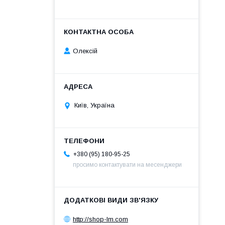
Олексій
Київ, Україна
+380 (95) 180-95-25
просимо контактувати на месенджери
http://shop-lm.com