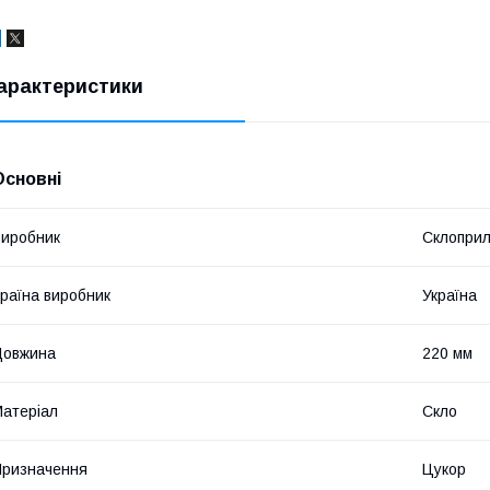
арактеристики
Основні
иробник
Склопри
раїна виробник
Україна
Довжина
220 мм
атеріал
Скло
ризначення
Цукор