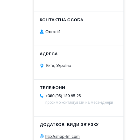
Олексій
Київ, Україна
+380 (95) 180-95-25
просимо контактувати на месенджери
http://shop-lm.com