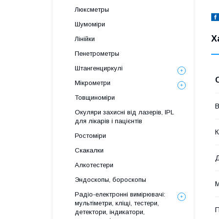
Люксметры
Шумоміри
Х
Лінійки
Пенетрометры
Штангенциркулі
Мікрометри
Товщиноміри
В
Окуляри захисні від лазерів, IPL
для лікарів і пацієнтів
К
Ростоміри
Скакалки
Алкотестери
Эндоскопы, бороскопы
М
Радіо-електронні вимірювачі:
мультіметри, кліщі, тестери,
П
детектори, індикатори,