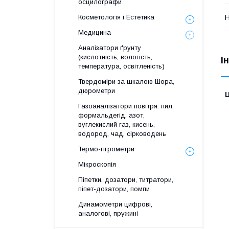
осцилографи
Н
Косметологія і Естетика
Медицина
Аналізатори ґрунту
(кислотність, вологість,
І
температура, освітленість)
Твердоміри за шкалою Шора,
дюрометри
Ц
Газоаналізатори повітря: пил,
формальдегід, азот,
вуглекислий газ, кисень,
водород, чад, сірководень
Термо-гігрометри
Мікроскопія
Піпетки, дозатори, титратори,
піпет-дозатори, помпи
Динамометри цифрові,
аналогові, пружині