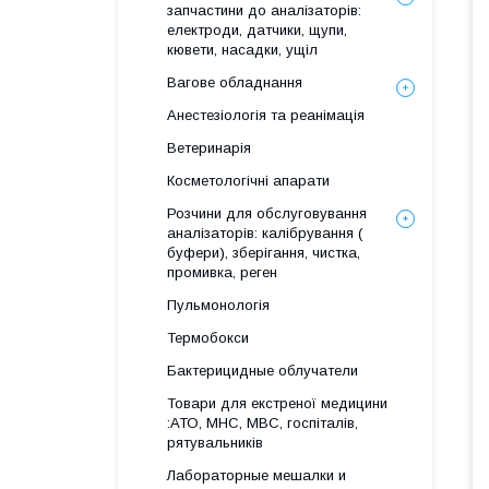
запчастини до аналізаторів:
електроди, датчики, щупи,
кювети, насадки, ущіл
Вагове обладнання
Анестезіологія та реанімація
Ветеринарія
Косметологічні апарати
Розчини для обслуговування
аналізаторів: калібрування (
буфери), зберігання, чистка,
промивка, реген
Пульмонологія
Термобокси
Бактерицидные облучатели
Товари для екстреної медицини
:АТО, МНС, МВС, госпіталів,
рятувальників
Лабораторные мешалки и