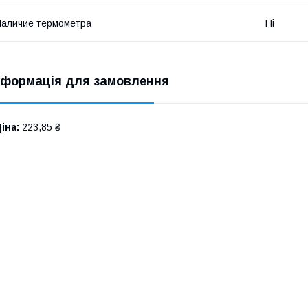
аличие термометра
Ні
нформація для замовлення
іна:
223,85 ₴