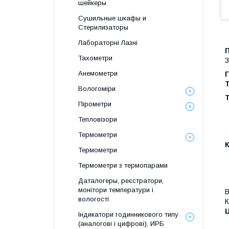
шейкеры
Сушильные шкафы и
Стерилизаторы
Лабораторні Лазні
Тахометри
З
Анемометри
Т
Вологоміри
Т
Пірометри
Тепловізори
Термометри
Термометри
Термометри з термопарами
Даталогеры, реєстратори,
монітори температури і
В
вологості
К
Ц
Індикатори годинникового типу
(аналогові і цифрові), ИРБ