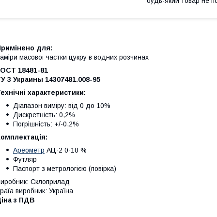
будь-який товар не п
Примінено для:
аміри масової частки цукру в водних розчинах
ГОСТ 18481-81
У 3 Украины 14307481.008-95
ехнічні характеристики:
Діапазон виміру: від 0 до 10%
Дискретність: 0,2%
Погрішність: +/-0,2%
Комплектація:
Ареометр
АЦ-2 0-10 %
Футляр
Паспорт з метрологією (повірка)
иробник: Склоприлад
раїа виробник: Україна
іна з ПДВ