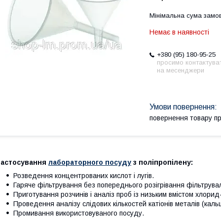
Мінімальна сума замов
Немає в наявності
+380 (95) 180-95-25
просимо контактува
на месенджери
повернення товару п
Застосування
лабораторного посуду
з поліпропілену:
Розведення концентрованих кислот і лугів.
Гаряче фільтрування без попереднього розігрівання фільтрува
Приготування розчинів і аналіз проб із низьким вмістом хлорид-
Проведення аналізу слідових кількостей катіонів металів (кальц
Промивання використовуваного посуду.