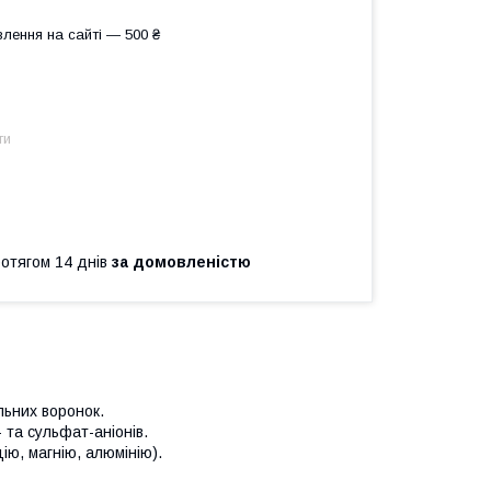
лення на сайті — 500 ₴
ти
ротягом 14 днів
за домовленістю
льних воронок.
 та сульфат-аніонів.
ію, магнію, алюмінію).