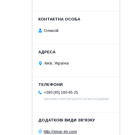
Олексій
Київ, Україна
+380 (95) 180-95-25
просимо контактувати на месенджери
http://shop-lm.com