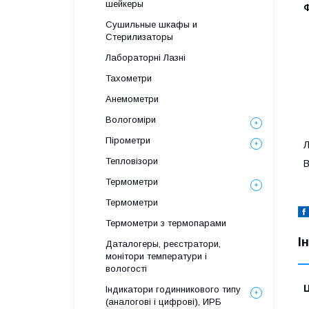
шейкеры
Ф
Сушильные шкафы и
Стерилизаторы
Лабораторні Лазні
Тахометри
Анемометри
Вологоміри
Пірометри
Л
Тепловізори
В
Термометри
Термометри
Термометри з термопарами
І
Даталогеры, реєстратори,
монітори температури і
вологості
Ц
Індикатори годинникового типу
(аналогові і цифрові), ИРБ