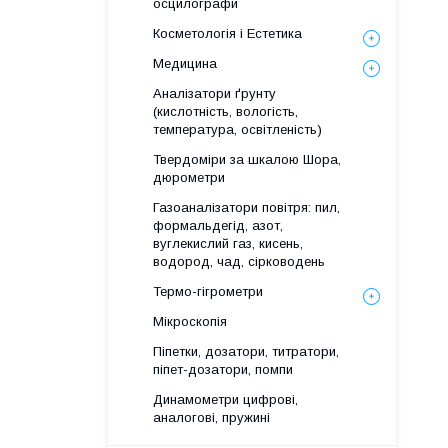
осцилографи
Косметологія і Естетика
Медицина
Аналізатори ґрунту
(кислотність, вологість,
температура, освітленість)
Твердоміри за шкалою Шора,
дюрометри
Газоаналізатори повітря: пил,
формальдегід, азот,
вуглекислий газ, кисень,
водород, чад, сірководень
Термо-гігрометри
Мікроскопія
Піпетки, дозатори, титратори,
піпет-дозатори, помпи
Динамометри цифрові,
аналогові, пружині