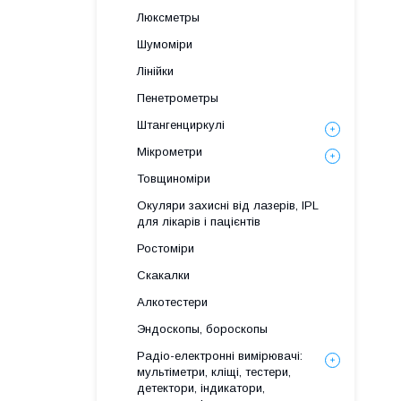
Люксметры
Шумоміри
Лінійки
Пенетрометры
Штангенциркулі
Мікрометри
Товщиноміри
Окуляри захисні від лазерів, IPL
для лікарів і пацієнтів
Ростоміри
Скакалки
Алкотестери
Эндоскопы, бороскопы
Радіо-електронні вимірювачі:
мультіметри, кліщі, тестери,
детектори, індикатори,