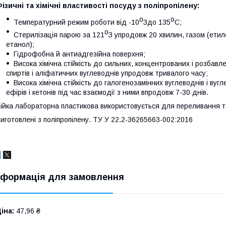
ізичні та хімічні властивості посуду з поліпропілену:
о
о
Температурний режим роботи від -10
Здо 135
С;
о
Стерилізація парою за 121
З упродовж 20 хвилин, газом (етил
етанол);
Гідрофобна й антиадгезійна поверхня;
Висока хімічна стійкість до сильних, концентрованих і розбавле
спиртів і аліфатичних вуглеводнів упродовж тривалого часу;
Висока хімічна стійкість до галогенозамінних вуглеводнів і вуг
ефірів і кетонів під час взаємодії з ними впродовж 7-30 днів.
ійка лабораторна пластикова використовується для переливання т
иготовлені з поліпропілену. ТУ У 22.2-36265663-002:2016
нформація для замовлення
іна:
47,96 ₴