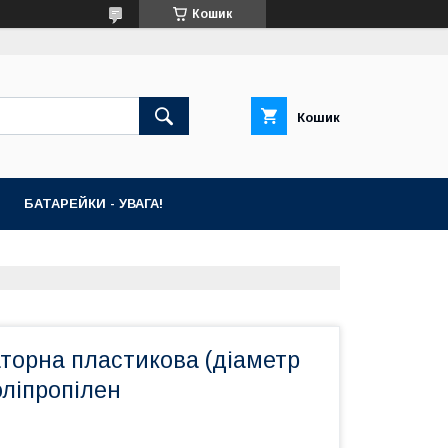
Кошик
Кошик
БАТАРЕЙКИ - УВАГА!
торна пластикова (діаметр
оліпропілен