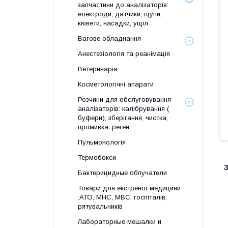
запчастини до аналізаторів:
електроди, датчики, щупи,
кювети, насадки, ущіл
Вагове обладнання
Анестезіологія та реанімація
Ветеринарія
Косметологічні апарати
Розчини для обслуговування
аналізаторів: калібрування (
буфери), зберігання, чистка,
промивка, реген
Пульмонологія
Термобокси
Бактерицидные облучатели
Товари для екстреної медицини
:АТО, МНС, МВС, госпіталів,
рятувальників
Лабораторные мешалки и