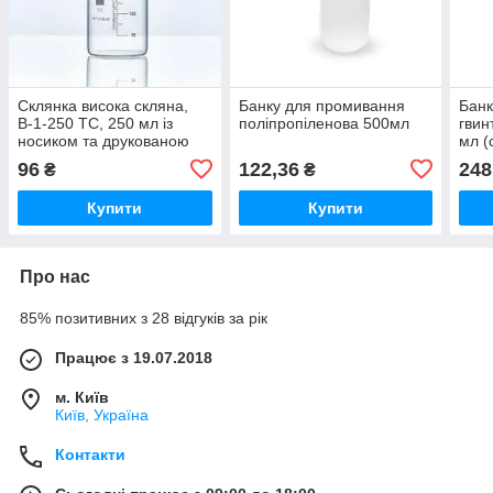
Склянка висока скляна,
Банку для промивання
Банк
В-1-250 ТС, 250 мл із
поліпропіленова 500мл
гвин
носиком та друкованою
мл (
шкалою. Україна
96
122,36
248
₴
₴
Купити
Купити
Про нас
85% позитивних з 28 відгуків за рік
Працює з 19.07.2018
м. Київ
Київ, Україна
Контакти