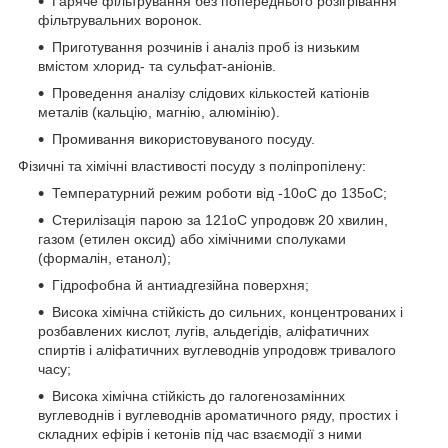
Гаряче фільтрування без попереднього розігрівання
фільтрувальних воронок.
Приготування розчинів і аналіз проб із низьким
вмістом хлорид- та сульфат-аніонів.
Проведення аналізу слідових кількостей катіонів
металів (кальцію, магнію, алюмінію).
Промивання використовуваного посуду.
Фізичні та хімічні властивості посуду з поліпропілену:
Температурний режим роботи від -10
о
С до 135
о
С;
Стерилізація парою за 121
о
С упродовж 20 хвилин,
газом (етилен оксид) або хімічними сполуками
(формалін, етанол);
Гідрофобна й антиадгезійна поверхня;
Висока хімічна стійкість до сильних, концентрованих і
розбавлених кислот, лугів, альдегідів, аліфатичних
спиртів і аліфатичних вуглеводнів упродовж тривалого
часу;
Висока хімічна стійкість до галогенозамінних
вуглеводнів і вуглеводнів ароматичного ряду, простих і
складних ефірів і кетонів під час взаємодії з ними