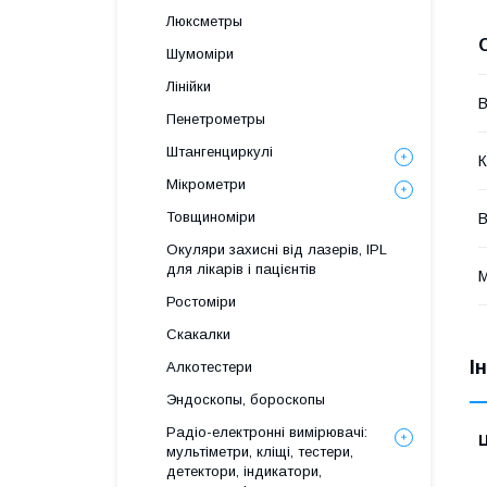
Люксметры
Шумоміри
Лінійки
В
Пенетрометры
Штангенциркулі
К
Мікрометри
Товщиноміри
В
Окуляри захисні від лазерів, IPL
для лікарів і пацієнтів
М
Ростоміри
Скакалки
І
Алкотестери
Эндоскопы, бороскопы
Радіо-електронні вимірювачі:
Ц
мультіметри, кліщі, тестери,
детектори, індикатори,