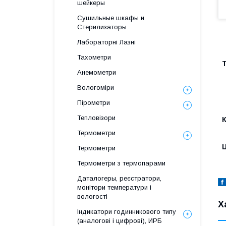
шейкеры
Сушильные шкафы и
Стерилизаторы
Лабораторні Лазні
Тахометри
Т
Анемометри
Вологоміри
Пірометри
Тепловізори
Термометри
Ц
Термометри
Термометри з термопарами
Даталогеры, реєстратори,
монітори температури і
вологості
Х
Індикатори годинникового типу
(аналогові і цифрові), ИРБ