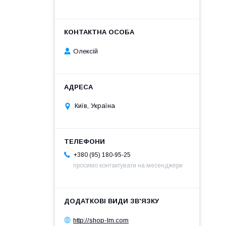
Олексій
Київ, Україна
+380 (95) 180-95-25
просимо контактувати на месенджери
http://shop-lm.com