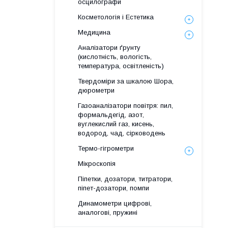
осцилографи
Косметологія і Естетика
Медицина
Аналізатори ґрунту
(кислотність, вологість,
температура, освітленість)
Твердоміри за шкалою Шора,
дюрометри
Газоаналізатори повітря: пил,
формальдегід, азот,
вуглекислий газ, кисень,
водород, чад, сірководень
Термо-гігрометри
Мікроскопія
Піпетки, дозатори, титратори,
піпет-дозатори, помпи
Динамометри цифрові,
аналогові, пружині