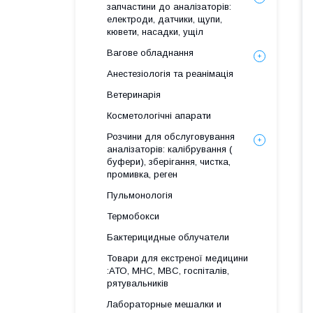
запчастини до аналізаторів:
електроди, датчики, щупи,
кювети, насадки, ущіл
Вагове обладнання
Анестезіологія та реанімація
Ветеринарія
Косметологічні апарати
Розчини для обслуговування
аналізаторів: калібрування (
буфери), зберігання, чистка,
промивка, реген
Пульмонологія
Термобокси
Бактерицидные облучатели
Товари для екстреної медицини
:АТО, МНС, МВС, госпіталів,
рятувальників
Лабораторные мешалки и