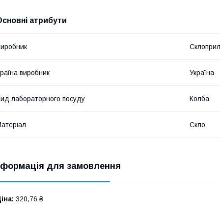
Основні атрибути
иробник
Склопри
раїна виробник
Україна
ид лабораторного посуду
Колба
атеріал
Скло
нформація для замовлення
іна:
320,76 ₴