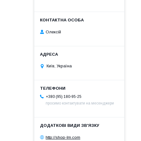
Олексій
Київ, Україна
+380 (95) 180-95-25
просимо контактувати на месенджери
http://shop-lm.com