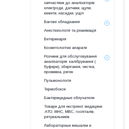
запчастини до аналізаторів:
електроди, датчики, щупи,
кювети, насадки, ущіл
Вагове обладнання
Анестезіологія та реанімація
Ветеринарія
Косметологічні апарати
Розчини для обслуговування
аналізаторів: калібрування (
буфери), зберігання, чистка,
промивка, реген
Пульмонологія
Термобокси
Бактерицидные облучатели
Товари для екстреної медицини
:АТО, МНС, МВС, госпіталів,
рятувальників
Лабораторные мешалки и