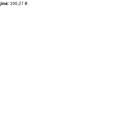
іна:
100,27 ₴