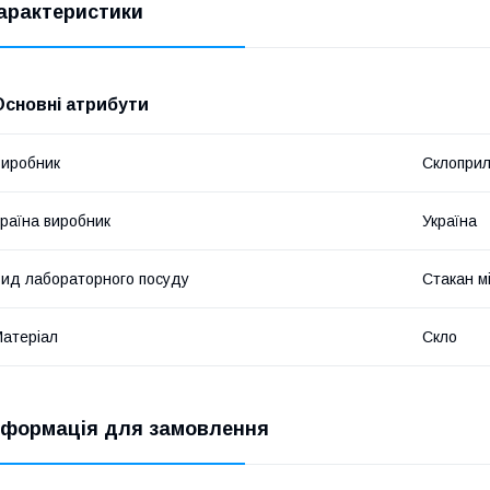
арактеристики
Основні атрибути
иробник
Склопри
раїна виробник
Україна
ид лабораторного посуду
Стакан м
атеріал
Скло
нформація для замовлення