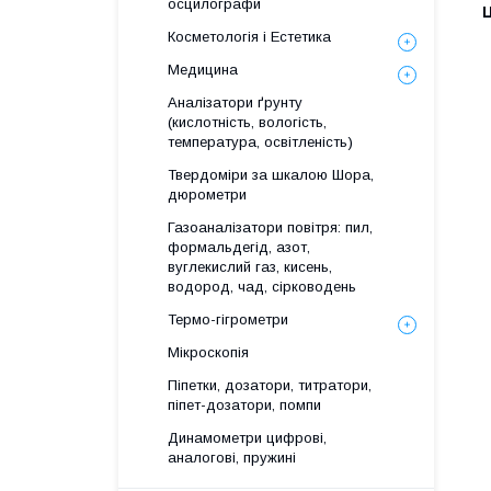
осцилографи
Ц
Косметологія і Естетика
Медицина
Аналізатори ґрунту
(кислотність, вологість,
температура, освітленість)
Твердоміри за шкалою Шора,
дюрометри
Газоаналізатори повітря: пил,
формальдегід, азот,
вуглекислий газ, кисень,
водород, чад, сірководень
Термо-гігрометри
Мікроскопія
Піпетки, дозатори, титратори,
піпет-дозатори, помпи
Динамометри цифрові,
аналогові, пружині