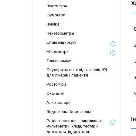
Х
Люксметры
Шумоміри
Лінійки
Пенетрометры
Штангенциркулі
В
Мікрометри
Товщиноміри
К
Окуляри захисні від лазерів, IPL
для лікарів і пацієнтів
В
Ростоміри
М
Скакалки
Алкотестери
Эндоскопы, бороскопы
І
Радіо-електронні вимірювачі:
мультіметри, кліщі, тестери,
детектори, індикатори,