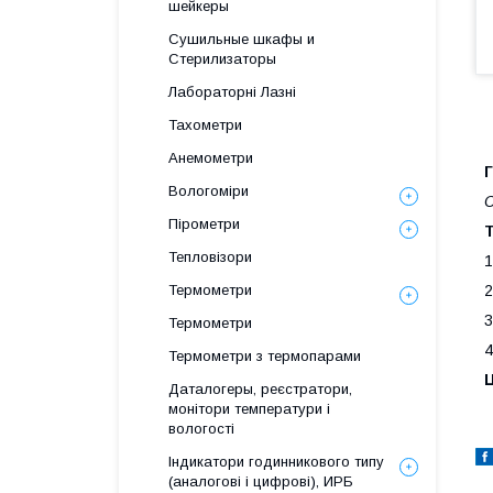
шейкеры
Сушильные шкафы и
Стерилизаторы
Лабораторні Лазні
Тахометри
Анемометри
Вологоміри
С
Пірометри
Т
Тепловізори
1
2
Термометри
3
Термометри
4
Термометри з термопарами
Ц
Даталогеры, реєстратори,
монітори температури і
вологості
Індикатори годинникового типу
(аналогові і цифрові), ИРБ