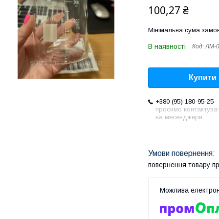
100,27 ₴
Мінімальна сума замов
В наявності
Код:
ЛМ-
Купити
+380 (95) 180-95-25
просимо контактува
на месенджери
повернення товару п