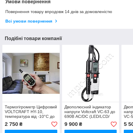
Умови повернення
Повернення товару впродовж 14 днів за домовленістю
Всі умови повернення
Подібні товари компанії
Термогігрометр Цифровий
Двополюсний індикатор
Двоп
VOLTCRAFT HY-10,
напруги Voltcraft VC-63 до
напр
температура від -10°C до
690В AC/DC (LED/LCD/
VC-5
+60°C ±1 °C; вологість від
зуммер), Німеччина
зуме
2 750
9 900
5 5
₴
₴
1% до 100% ±5%,
Німеччина