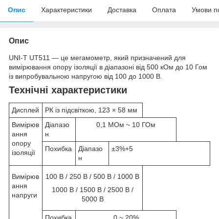
Опис
Характеристики
Доставка
Оплата
Умови п
Опис
UNI-T UT511 — це мегамометр, який призначений для
вимірювання опору ізоляції в діапазоні від 500 кОм до 10 Гом
із випробувальною напругою від 100 до 1000 В.
Технічні характеристики
Дисплей
РК із підсвіткою, 123 × 58 мм
Вимірюв
Діапазо
0,1 МОм ~ 10 ГОм
ання
н
опору
Похибка
Діапазо
±3%+5
ізоляції
н
Вимірюв
100 В / 250 В / 500 В / 1000 В
ання
1000 В / 1500 В / 2500 В /
напруги
5000 В
Похибка
0 ~ 20%