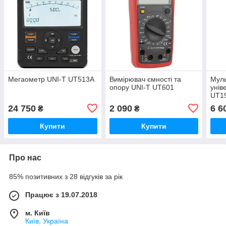
Мегаометр UNI-T UT513A
Вимірювач ємності та
Мул
опору UNI-T UT601
унів
UT1
24 750
2 090
6 6
₴
₴
Купити
Купити
Про нас
85% позитивних з 28 відгуків за рік
Працює з 19.07.2018
м. Київ
Київ, Україна