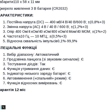
абарити110 x 58 x 11 мм
жерело живлення 3 В батарея (CR2032)
ХАРАКТЕРИСТИКИ:
Постійна напруга (DC) — 400 мВ/4 В/40 В/600 В; ±(0,8%+3)
Змінна напруга (AC) 4 В / 40 В / 600 В; ±(1,2%+3)
Опір 400 Ом/4 кОм/40 кОм/400 кОм/4 Мом/40 МОМ; ±(1%+2)
Частота10 Гц — 10 МГЦ; ±(0,5%+3)
Відносна сквальність імпульсів0,1%-99,9%
СПЕЦІАЛЬНІ ФУНКЦІЇ
Вибір діапазону: Автоматичний
Продзвінка ланцюга (зі звуковим сигналом): Є
Тестування діодів: Так
Функція утримання даних: Є
Індикатор низького заряду батареї: Є
Автовимкнення («спальний» режим): Є
Функція відносних вимірювань: Є
арантія 12 міс