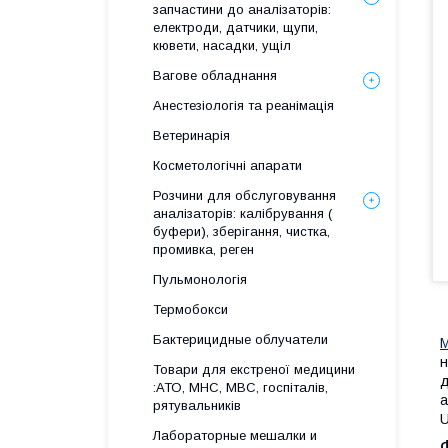
запчастини до аналізаторів:
електроди, датчики, щупи,
кювети, насадки, ущіл
Вагове обладнання
Анестезіологія та реанімація
Ветеринарія
Косметологічні апарати
Розчини для обслуговування
аналізаторів: калібрування (
буфери), зберігання, чистка,
промивка, реген
Пульмонологія
Термобокси
Бактерицидные облучатели
М
н
Товари для екстреної медицини
д
:АТО, МНС, МВС, госпіталів,
а
рятувальників
U
Лабораторные мешалки и