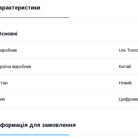
арактеристики
Основні
иробник
Uni-Trend
раїна виробник
Китай
Стан
Новий
ип
Цифрови
нформація для замовлення