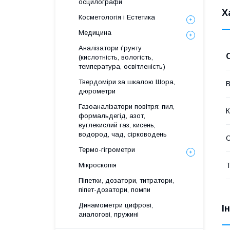
осцилографи
Х
Косметологія і Естетика
Медицина
Аналізатори ґрунту
(кислотність, вологість,
температура, освітленість)
Твердоміри за шкалою Шора,
В
дюрометри
Газоаналізатори повітря: пил,
К
формальдегід, азот,
вуглекислий газ, кисень,
водород, чад, сірководень
Термо-гігрометри
Т
Мікроскопія
Піпетки, дозатори, титратори,
піпет-дозатори, помпи
Динамометри цифрові,
І
аналогові, пружині