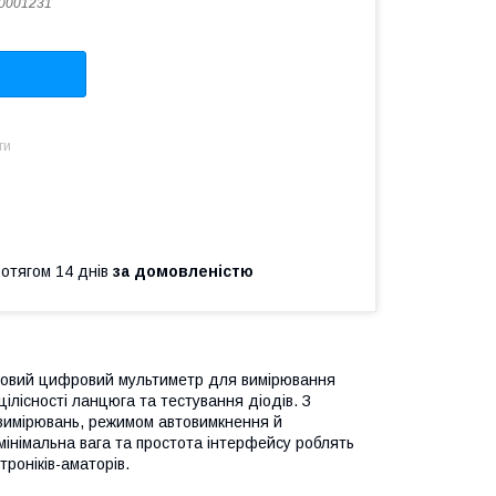
0001231
ти
ротягом 14 днів
за домовленістю
ковий цифровий мультиметр для вимірювання
 цілісності ланцюга та тестування діодів. З
вимірювань, режимом автовимкнення й
мінімальна вага та простота інтерфейсу роблять
роніків-аматорів.