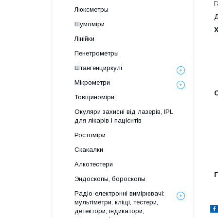
Г
Люксметры
Д
Шумоміри
Лінійки
Пенетрометры
Штангенциркулі
Мікрометри
Товщиноміри
Окуляри захисні від лазерів, IPL
для лікарів і пацієнтів
Ростоміри
Скакалки
Алкотестери
Г
Эндоскопы, бороскопы
Радіо-електронні вимірювачі:
мультіметри, кліщі, тестери,
детектори, індикатори,