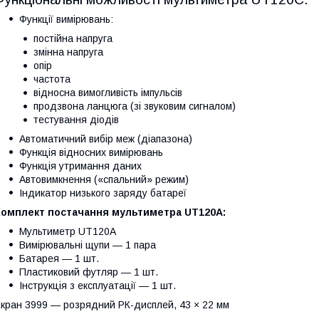
Функції вимірювань:
постійна напруга
змінна напруга
опір
частота
відносна вимогливість імпульсів
продзвона ланцюга (зі звуковим сигналом)
тестування діодів
Автоматичний вибір меж (діапазона)
Функція відносних вимірювань
Функція утримання даних
Автовимкнення («спальний» режим)
Індикатор низького заряду батареї
Комплект постачання мультиметра UT120A:
Мультиметр UT120A
Вимірювальні щупи — 1 пара
Батарея — 1 шт.
Пластиковий футляр — 1 шт.
Інструкція з експлуатації — 1 шт.
кран 3999 — розрядний РК-дисплей, 43 × 22 мм