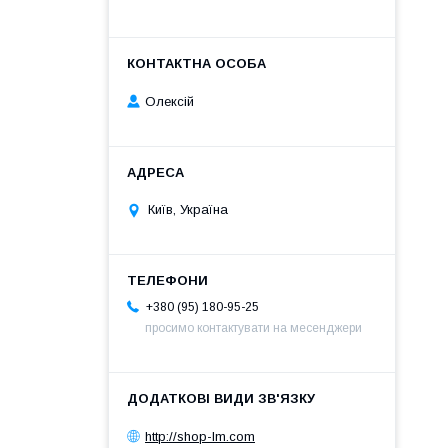
Олексій
Київ, Україна
+380 (95) 180-95-25
просимо контактувати на месенджери
http://shop-lm.com