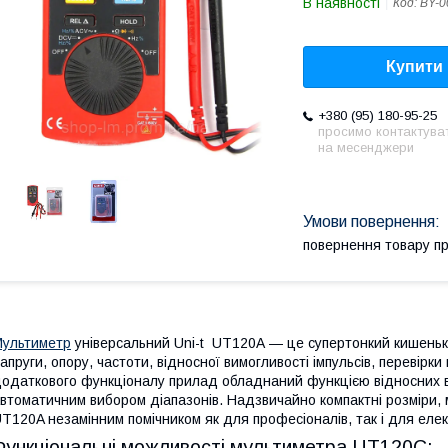
В наявності
Код:
BY-0
Купити
+380 (95) 180-95-25
просимо контактува
на месенджери
повернення товару п
ультиметр
універсальний Uni-t UT120A — це супертонкий кишень
апруги, опору, частоти, відносної вимогливості імпульсів, перевірки
одаткового функціоналу прилад обладнаний функцією відносних 
втоматичним вибором діапазонів. Надзвичайно компактні розміри, 
T120A незамінним помічником як для професіоналів, так і для елект
Функціональні можливості мультиметра UT120C: