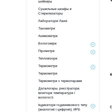
шейкеры
Сушильные шкафы и
Стерилизаторы
Лабораторні Лазні
Тахометри
Анемометри
Вологоміри
Пірометри
Тепловізори
Термометри
Термометри
Термометри з термопарами
Даталогеры, реєстратори,
монітори температури і
вологості
Індикатори годинникового типу
Е
(аналогові і цифрові), ИРБ