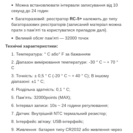
Можна встановлювати інтервали записування від 10
секунд до 24 годин
Багаторазовий: реєстратор
RC-5+
належить до типу
багаторазових реєстраторів (записаний матеріал можна
прати з пам'яті та користуватися приладом далі).
Великий обсяг пам'яті — 32000 точок
Технічні характеристики:
Температура: ° С або° F за бажанням
Діапазон вимірювання температури: -30 ° C ~ + 70 °
C
Точність: ± 0,5 ° С (-20 ° C ~ + 40 ° С); В іншому
діапазоні: ±1 ° С;
Роздільна здатність: 0,1 ° С;
Пам'ять: 32000points (MAX);
Інтервал записи: 10s ~ 24 години регулювання;
Датчик: Внутрішній NTC термальний резистор;
Інтерфейс зв'язку: USB-інтерфейс;
Живлення: батарея типу CR2032 або живлення через