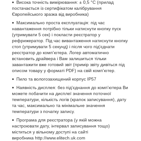
Висока точність вимірювання: ± 0,5 °C (прилад
постачається із сертифікатом калібрування
Європейського зразка від виробника)
Максимально проста експлуатація: під час
навантаження потрібно тільки натиснути кнопку пуск
(утримувати 5 сек) і покласти реєстратор у
рефрижератор. Під час вивантаження натиснути кнопку
стоп (утримувати 5 секунд) і після чого під'єднати
реєстратор до комп'ютера. Логер автоматично
встановить драйвера і Вам залишиться тільки
завантажити вже готовий звіт (примір звіту дивіться під
описом товару у форматі PDF) на свій комп'ютер.
Пило та вологозахищений корпус IP57
Наявність дисплея: без під'єднання до комп'ютера Ви
можете побачити на дисплеї значення поточної
температури, кількість логів (крапок записування), дату
та час, максимально та мінімальне значення
температури з початку запису.
Програма для реєстратора (у якій можна
настроювати дату, інтервал записування тощо)
міститься у вільному доступі на сайті
виробника http://www.elitech.uk.com