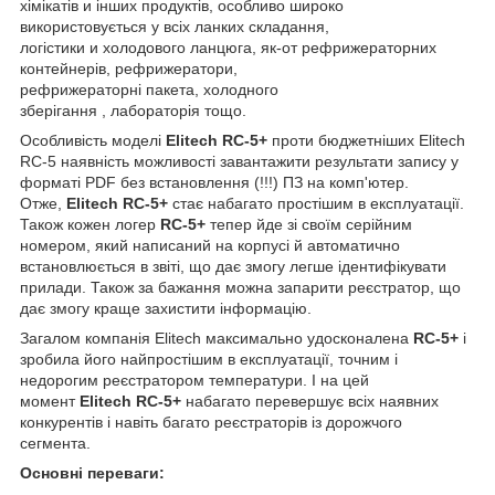
хімікатів и інших продуктів, особливо широко
використовується у всіх ланких складання,
логістики и холодового ланцюга, як-от рефрижераторних
контейнерів, рефрижератори,
рефрижераторні пакета, холодного
зберігання , лабораторія тощо.
Особливість моделі
Elitech RC-5+
проти бюджетніших
Elitech
RC-5
наявність можливості завантажити результати запису у
форматі PDF без встановлення (!!!) ПЗ на комп'ютер.
Отже,
Elitech RC-5+
стає набагато простішим в експлуатації.
Також кожен логер
RC-5+
тепер йде зі своїм серійним
номером, який написаний на корпусі й автоматично
встановлюється в звіті, що дає змогу легше ідентифікувати
прилади. Також за бажання можна запарити реєстратор, що
дає змогу краще захистити інформацію.
Загалом компанія Elitech максимально удосконалена
RC-5+
і
зробила його найпростішим в експлуатації, точним і
недорогим реєстратором температури. І на цей
момент
Elitech RC-5+
набагато перевершує всіх наявних
конкурентів і навіть багато реєстраторів із дорожчого
сегмента.
Основні переваги: