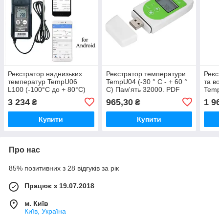
Реєстратор наднизьких
Реєстратор температури
Реєс
температур TempU06
TempU04 (-30 ° C - + 60 °
та в
L100 (-100°C до + 80°C)
C) Пам'ять 32000. PDF
Temp
Пам'ять 32000. PDF
(ПЗ не потрібно) IP65
+85°
3 234
965,30
1 9
₴
₴
Bluetooth USB IP65
±3%)
Купити
Купити
Про нас
85% позитивних з 28 відгуків за рік
Працює з 19.07.2018
м. Київ
Київ, Україна