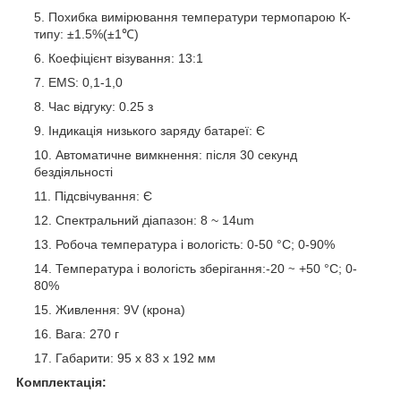
Похибка вимірювання температури термопарою К-
типу: ±1.5%(±1℃)
Коефіцієнт візування: 13:1
EMS: 0,1-1,0
Час відгуку: 0.25 з
Індикація низького заряду батареї: Є
Автоматичне вимкнення: після 30 секунд
бездіяльності
Підсвічування: Є
Спектральний діапазон: 8 ~ 14um
Робоча температура і вологість: 0-50 °С; 0-90%
Температура і вологість зберігання:-20
+50 °С; 0-
~
80%
Живлення: 9V (крона)
Вага: 270 г
Габарити: 95 х 83 х 192 мм
Комплектація: