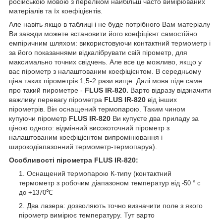
російською мовою з переліком найбільш часто вимірюваних
матеріалів та їх коефіцієнтів.
Але навіть якщо в таблиці і не буде потрібного Вам матеріалу
Ви завжди можете встановити його коефіцієнт самостійно
емпіричним шляхом: використовуючи контактний термометр і
за його показаннями відкалібрувати свій пірометр, для
максимально точних свідчень. Але все це можливо, якщо у
вас пірометр з налаштованим коефіцієнтом. В середньому
ціна таких пірометрів 1,5-2 рази вище. Далі мова піде саме
про такий пирометре -
FLUS IR-820.
Варто відразу відзначити
важливу перевагу пірометра
FLUS IR-820
від інших
пірометрів. Він оснащений термопарою. Таким чином
купуючи пірометр
FLUS IR-820
Ви купуєте два приладу за
ціною одного: відмінний високоточний пірометр з
налаштованим коефіцієнтом випромінювання і
широкодіапазонний термометр-термопаруа).
Особливості пірометра
FLUS IR-820:
Оснащений термопарою К-типу (контактний
термометр з робочим діапазоном температур від
-50 ° с
до +1370℃
Два лазера: дозволяють точно визначити поле з якого
пірометр вимірює температуру. Тут варто