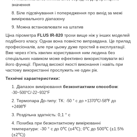
значення
Біле підсвічування і попередження про вихід за межі
вимірювального діапазону
Можна встановлювати на штатив
Ціна пірометра
FLUS IR-820
трохи вище ніж у інших моделей
подібного класу. Однак вона повністю виправдана. Це прилад
професіоналів, але при цьому дуже простий в експлуатації.
Вже через п'ять хвилин користування ним людина без
спеціальних навиком може ефективно використовувати всі
його функції. Прилад високої якості виконання і навіть при
частому використанні прослужить не один рік.
Технічні характеристики:
Діапазон вимірювання
безконтактним способом
:
-30~500°C/-22~932°F
Термопара До-типу:
TK: -50 ° с до +1370℃/-58℉ до
+2498℉
Роздільна здатність: 0,1 ° с
Похибка при безконтактному вимірюванні
температури: -30 ° с до 0℃ (±4℃); 0℃ до 500℃ (±1.5%
(±2℃))