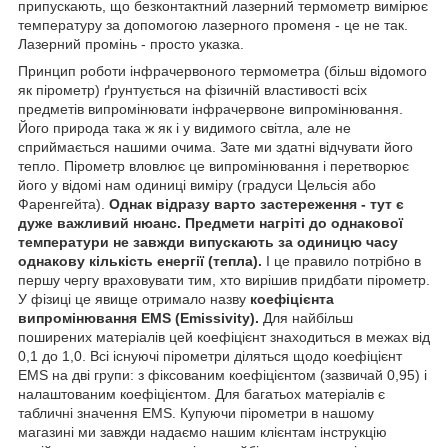
припускають, що безконтактний лазерний термометр вимірює
температуру за допомогою лазерного променя - це не так.
Лазерний промінь - просто указка.
Принцип роботи інфрачервоного термометра (більш відомого
як пірометр) ґрунтується на фізичній властивості всіх
предметів випромінювати інфрачервоне випромінювання.
Його природа така ж як і у видимого світла, але не
сприймається нашими очима. Зате ми здатні відчувати його
тепло. Пірометр вловлює це випромінювання і перетворює
його у відомі нам одиниці виміру (градуси Цельсія або
Фаренгейта).
Однак відразу варто застереження - тут є
дуже важливий нюанс. Предмети нагріті до однакової
температури не завжди випускають за одиницю часу
однакову кількість енергії (тепла).
І це правило потрібно в
першу чергу враховувати тим, хто вирішив придбати пірометр.
У фізиці це явище отримало назву
коефіцієнта
випромінювання EMS
(Emissivity).
Для найбільш
поширених матеріалів цей коефіцієнт знаходиться в межах від
0,1 до 1,0. Всі існуючі пірометри діляться щодо коефіцієнт
EMS на дві групи: з фіксованим коефіцієнтом (зазвичай 0,95) і
налаштованим коефіцієнтом. Для багатьох матеріалів є
табличні значення EMS. Купуючи пірометри в нашому
магазині ми завжди надаємо нашим клієнтам інструкцію