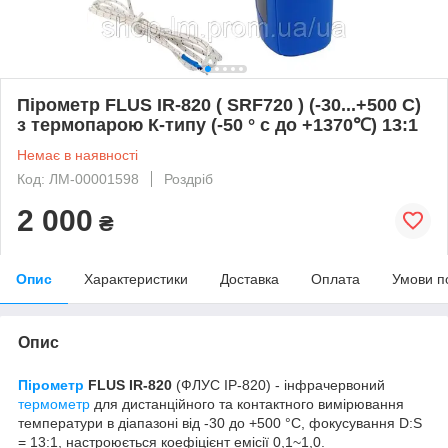
Пірометр FLUS IR-820 ( SRF720 ) (-30...+500 С)
з термопарою К-типу (-50 ° с до +1370℃) 13:1
Немає в наявності
Код: ЛМ-00001598
Роздріб
2 000
₴
Опис
Характеристики
Доставка
Оплата
Умови п
Опис
Пірометр
FLUS IR-820
(ФЛУС ІР-820) - інфрачервоний
термометр
для дистанційного та контактного вимірювання
температури в діапазоні від -30 до +500 °С, фокусування D:S
= 13:1, настроюється коефіцієнт емісії 0,1~1,0.