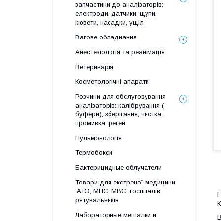
запчастини до аналізаторів:
електроди, датчики, щупи,
кювети, насадки, ущіл
Вагове обладнання
Анестезіологія та реанімація
Ветеринарія
Косметологічні апарати
Розчини для обслуговування
аналізаторів: калібрування (
буфери), зберігання, чистка,
промивка, реген
Пульмонологія
Термобокси
Бактерицидные облучатели
Товари для екстреної медицини
:АТО, МНС, МВС, госпіталів,
П
рятувальників
К
Лабораторные мешалки и
В