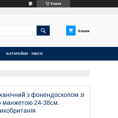
Кошик
Кошик
БАТАРЕЙКИ - УВАГА!
ханічний з фонендоскопом зі
 манжетою 24-38см.
ликобританія