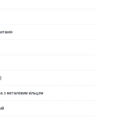
итанія
)
а з металевим кільцем
ий