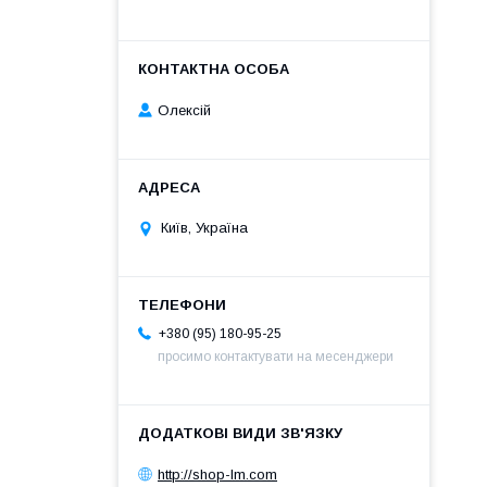
Олексій
Київ, Україна
+380 (95) 180-95-25
просимо контактувати на месенджери
http://shop-lm.com