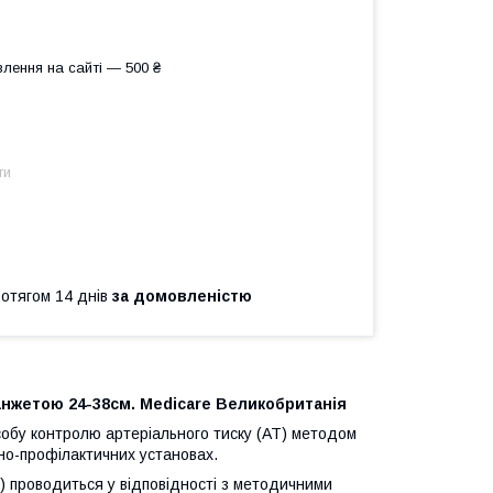
лення на сайті — 500 ₴
ти
ротягом 14 днів
за домовленістю
нжетою 24-38см. Medicare Великобританія
собу контролю артеріального тиску (АТ) методом
но-профілактичних установах.
АД) проводиться у відповідності з методичними