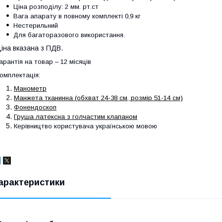
Ціна розподілу: 2 мм. рт.ст
Вага апарату в повному комплекті 0,9 кг
Нестерильний
Для багаторазового використання.
іна вказана з ПДВ.
арантія на товар – 12 місяців
омплектація:
Манометр
Манжета тканинна
(обхват 24-38 см, розмір 51-14 см)
Фонендоскоп
Груша латексна з голчастим клапаном
Керівництво користувача українською мовою
арактеристики