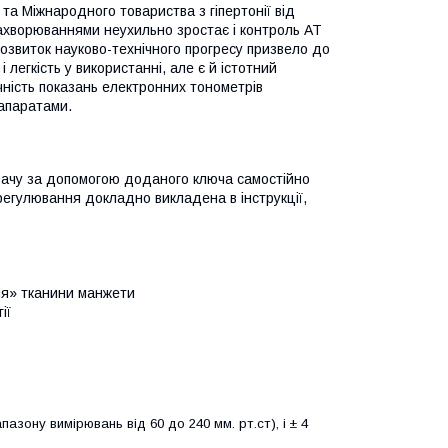
та Міжнародного товариства з гіпертонії від
хворюваннями неухильно зростає і контроль АТ
розвиток науково-технічного прогресу призвело до
легкість у використанні, але є й істотний
точність показань електронних тонометрів
апаратами.
вачу за допомогою доданого ключа самостійно
егулювання докладно викладена в інструкції,
ия» тканини манжети
ії
апазону вимірювань від 60 до 240 мм. рт.ст), і ± 4