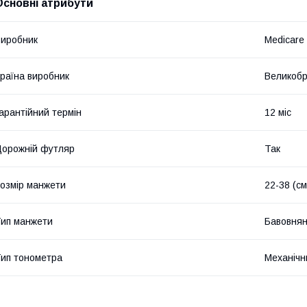
Основні атрибути
иробник
Medicare
раїна виробник
Великобр
арантійний термін
12 міс
орожній футляр
Так
озмір манжети
22-38 (см
ип манжети
Бавовнян
ип тонометра
Механічн