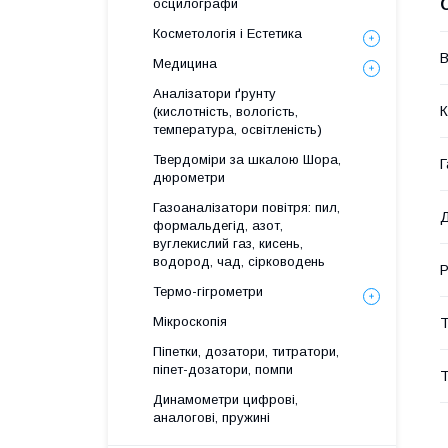
осцилографи
Косметологія і Естетика
В
Медицина
Аналізатори ґрунту
К
(кислотність, вологість,
температура, освітленість)
Твердоміри за шкалою Шора,
Г
дюрометри
Газоаналізатори повітря: пил,
Д
формальдегід, азот,
вуглекислий газ, кисень,
водород, чад, сірководень
Р
Термо-гігрометри
Мікроскопія
Т
Піпетки, дозатори, титратори,
піпет-дозатори, помпи
Т
Динамометри цифрові,
аналогові, пружині