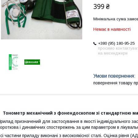
399 ₴
Мінімальна сума замов
Немає в наявності
+380 (95) 180-95-25
просимо контактува
на месенджери
повернення товару п
Тонометр механічний з фонендоскопом зі стандартною ма
рилад призначений для застосування в якості індивідуального за
ороткова і динамічних спостережень за цим параметром в лікуваль
сі частини приладу виконані з високоякісної сталі. Оцінка рівня (