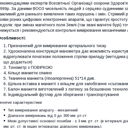
екомендаціями експертів Всесвітньої Організації охорони Здоров'я 
999р. За даними ВООЗ чисельність людей з серцево-судинними за
ажливий для раннього виявлення таких порушень і змін. Стрімкий 
ояви різних цифрових електронних апаратів, що гарантує простоту і 
едолік: при змінах магнітного поля Землі (так звані магнітні бурі) 
нижується і рекомендуються контрольні вимірювання механічними 
Особливості:
Призначений для вимірювання артеріального тиску
Удосконалена конструкція манометра дає можливість користу
відрегулювати початкове положення стрілки приладу (методика р
що додається)
Тонометр з ПОВІРКОЮ
Кільце манжети спаяно
Тканинна манжета (гіпоалергенна) 51*14 див.
Щільна вставка в манжеті з кільцем для запобігання «съезжан
Балон манжети виготовлений з латексу за безшовною технолог
Індивідуальний футляр для зберігання і транспортування
ехнічні характеристики:
Тип вимірювання апарату - механічний
Діапазон вимірювань від 0 до 300 мм. рт.ст.
Межі допустимої основної похибки - ± 3 мм. рт. ст. (в інтервалі ді
мм. рт. ст. (в інших інтервалах діапазону вимірювань)