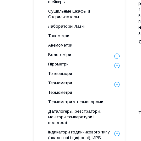
шейкеры
р
1
Сушильные шкафы и
в
Стерилизаторы
п
Лабораторні Лазні
н
з
Тахометри
Анемометри
Вологоміри
Пірометри
Тепловізори
Термометри
Термометри
Термометри з термопарами
Даталогеры, реєстратори,
Т
монітори температури і
вологості
Індикатори годинникового типу
(аналогові і цифрові), ИРБ