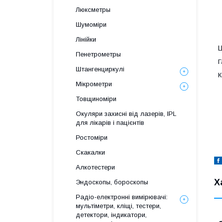
Люксметры
Шумоміри
Лінійки
Ц
Пенетрометры
Г
Штангенциркулі
К
Мікрометри
Товщиноміри
Окуляри захисні від лазерів, IPL
для лікарів і пацієнтів
Ростоміри
Скакалки
Алкотестери
Х
Эндоскопы, бороскопы
Радіо-електронні вимірювачі:
мультіметри, кліщі, тестери,
детектори, індикатори,