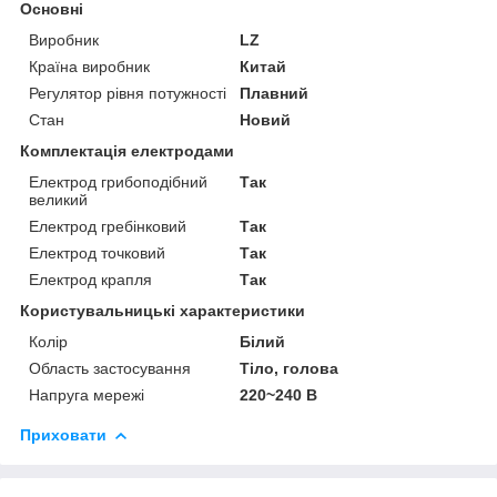
Основні
Виробник
LZ
Країна виробник
Китай
Регулятор рівня потужності
Плавний
Стан
Новий
Комплектація електродами
Електрод грибоподібний
Так
великий
Електрод гребінковий
Так
Електрод точковий
Так
Електрод крапля
Так
Користувальницькі характеристики
Колір
Білий
Область застосування
Тіло, голова
Напруга мережі
220~240 В
Приховати