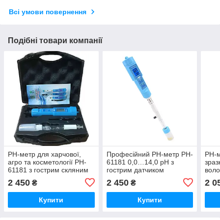
Всі умови повернення
Подібні товари компанії
PH-метр для харчової,
Професійний РН-метр PH-
PН-м
агро та косметології PH-
61181 0,0…14,0 pH з
зраз
61181 з гострим скляним
гострим датчиком
воло
електродом, 0,0…14,0 pH
плос
2 450
2 450
2 0
₴
₴
0,0.
Купити
Купити