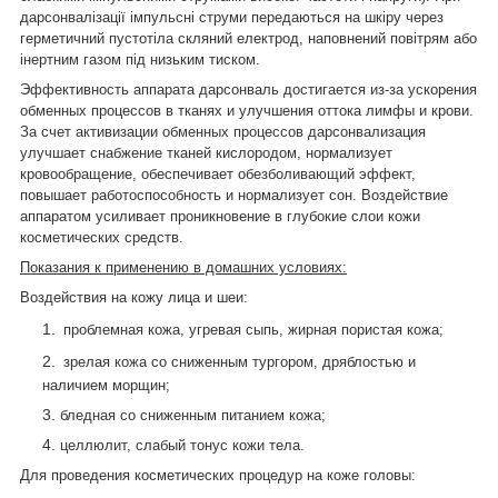
дарсонвалізації імпульсні струми передаються на шкіру через
герметичний пустотіла скляний електрод, наповнений повітрям або
інертним газом під низьким тиском.
Эффективность аппарата дарсонваль достигается из-за ускорения
обменных процессов в тканях и улучшения оттока лимфы и крови.
За счет активизации обменных процессов дарсонвализация
улучшает снабжение тканей кислородом, нормализует
кровообращение, обеспечивает обезболивающий эффект,
повышает работоспособность и нормализует сон. Воздействие
аппаратом усиливает проникновение в глубокие слои кожи
косметических средств.
Показания к применению в домашних условиях:
Воздействия на кожу лица и шеи:
проблемная кожа, угревая сыпь, жирная пористая кожа;
зрелая кожа со сниженным тургором, дряблостью и
наличием морщин;
бледная со сниженным питанием кожа;
целлюлит, слабый тонус кожи тела.
Для проведения косметических процедур на коже головы: