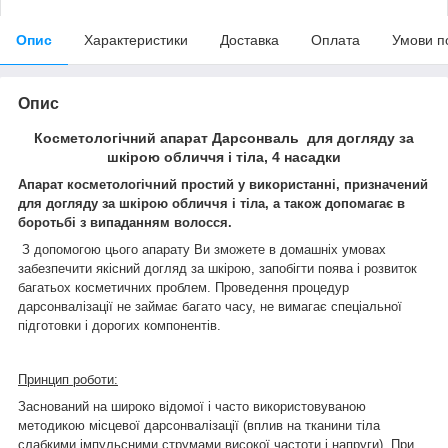
Опис
Характеристики
Доставка
Оплата
Умови п
Опис
Косметологічний апарат Дарсонваль для догляду за
шкірою обличчя і тіла, 4 насадки
Апарат косметологічний
простий у використанні, призначений
для догляду за шкірою обличчя і тіла, а також допомагає в
боротьбі з випаданням волосся.
З допомогою цього апарату Ви зможете в домашніх умовах
забезпечити якісний догляд за шкірою, запобігти поява і розвиток
багатьох косметичних проблем. Проведення процедур
дарсонвалізації не займає багато часу, не вимагає спеціальної
підготовки і дорогих компонентів.
Принцип роботи:
Заснований на широко відомої і часто використовуваною
методикою місцевої дарсонвалізації (вплив на тканини тіла
слабкими імпульсними струмами високої частоти і напруги). При