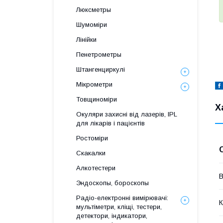
Люксметры
Шумоміри
Лінійки
Пенетрометры
Штангенциркулі
Мікрометри
Товщиноміри
Х
Окуляри захисні від лазерів, IPL
для лікарів і пацієнтів
Ростоміри
Скакалки
Алкотестери
В
Эндоскопы, бороскопы
Радіо-електронні вимірювачі:
К
мультіметри, кліщі, тестери,
детектори, індикатори,