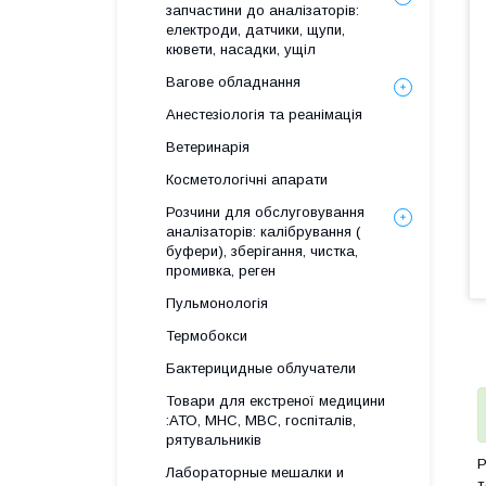
запчастини до аналізаторів:
електроди, датчики, щупи,
кювети, насадки, ущіл
Вагове обладнання
Анестезіологія та реанімація
Ветеринарія
Косметологічні апарати
Розчини для обслуговування
аналізаторів: калібрування (
буфери), зберігання, чистка,
промивка, реген
Пульмонологія
Термобокси
Бактерицидные облучатели
Товари для екстреної медицини
:АТО, МНС, МВС, госпіталів,
рятувальників
Р
Лабораторные мешалки и
т