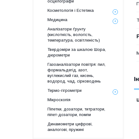
осцилографи
П
Косметологія і Естетика
Медицина
Т
Аналізатори ґрунту
(кислотність, вологість,
температура, освітленість)
Твердоміри за шкалою Шора,
М
дюрометри
Газоаналізатори повітря: пил,
формальдегід, азот,
вуглекислий газ, кисень,
І
водород, чад, сірководень
Термо-гігрометри
Мікроскопія
Ц
Піпетки, дозатори, титратори,
піпет-дозатори, помпи
Динамометри цифрові,
аналогові, пружині