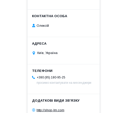
Олексій
Київ, Україна
+380 (95) 180-95-25
просимо контактувати на месенджери
http://shop-lm.com