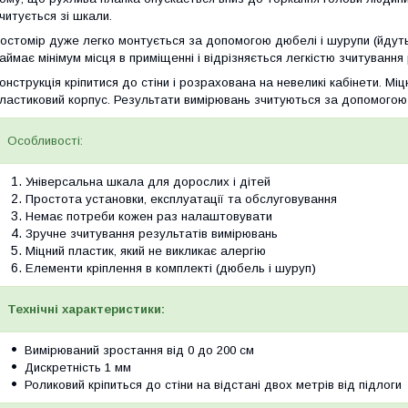
читується зі шкали.
остомір дуже легко монтується за допомогою дюбелі і шурупи (йдуть 
аймає мінімум місця в приміщенні і відрізняється легкістю зчитування
онструкція кріпитися до стіни і розрахована на невеликі кабінети. М
ластиковий корпус. Результати вимірювань зчитуються за допомогою 
Особливості:
Універсальна шкала для дорослих і дітей
Простота установки, експлуатації та обслуговування
Немає потреби кожен раз налаштовувати
Зручне зчитування результатів вимірювань
Міцний пластик, який не викликає алергію
Елементи кріплення в комплекті (дюбель і шуруп)
Технічні характеристики:
Вимірюваний зростання від 0 до 200 см
Дискретність 1 мм
Роликовий кріпиться до стіни на відстані двох метрів від підлоги