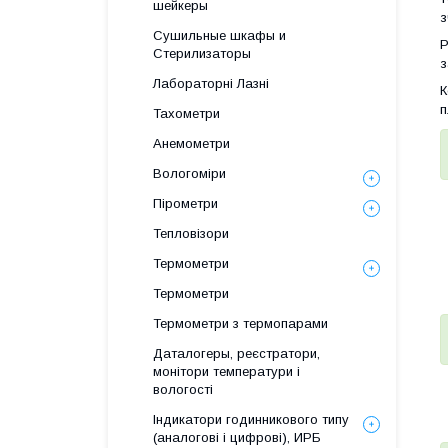
шейкеры
з
Сушильные шкафы и
Р
Стерилизаторы
з
Лабораторні Лазні
К
п
Тахометри
Анемометри
Вологоміри
Пірометри
Тепловізори
Термометри
Термометри
Термометри з термопарами
Даталогеры, реєстратори,
монітори температури і
вологості
Індикатори годинникового типу
(аналогові і цифрові), ИРБ