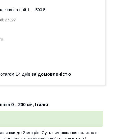
лення на сайті — 500 ₴
од:
27327
ти
ротягом 14 днів
за домовленістю
чка 0 - 200 см, Італія
ввишки до 2 метрів. Суть вимірювання полягає в
, а результат вимірювання (в сантиметрах)