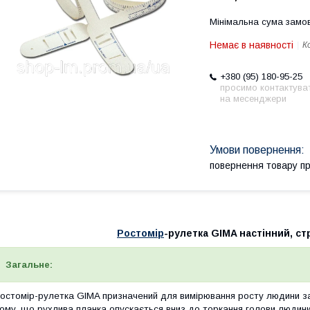
Мінімальна сума замов
Немає в наявності
К
+380 (95) 180-95-25
просимо контактува
на месенджери
повернення товару п
Ростомір
-рулетка GIMA настінний, стрі
Загальне:
остомір-рулетка GIMA
призначений для вимірювання росту людини за
ому, що рухлива планка опускається вниз до торкання голови людини