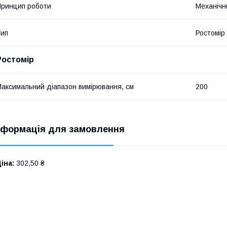
ринцип роботи
Механічн
ип
Ростомір
Ростомір
аксимальний діапазон вимірювання, см
200
нформація для замовлення
іна:
302,50 ₴