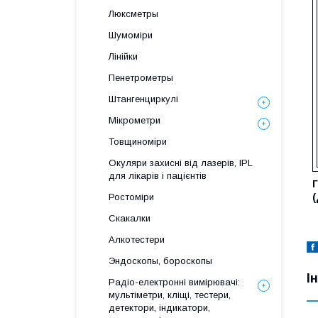
Люксметры
Шумоміри
Лінійки
Пенетрометры
Штангенциркулі
Мікрометри
Товщиноміри
Окуляри захисні від лазерів, IPL
для лікарів і пацієнтів
(
Ростоміри
Скакалки
Алкотестери
Эндоскопы, бороскопы
І
Радіо-електронні вимірювачі:
мультіметри, кліщі, тестери,
детектори, індикатори,