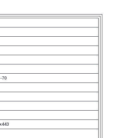
0-70
х443