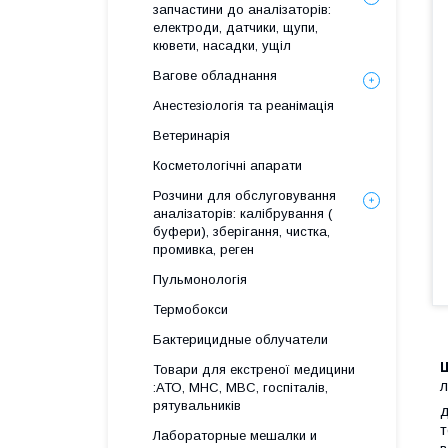
запчастини до аналізаторів:
електроди, датчики, щупи,
кювети, насадки, ущіл
Вагове обладнання
Анестезіологія та реанімація
Ветеринарія
Косметологічні апарати
Розчини для обслуговування
аналізаторів: калібрування (
буфери), зберігання, чистка,
промивка, реген
Пульмонологія
Термобокси
Бактерицидные облучатели
Товари для екстреної медицини
л
:АТО, МНС, МВС, госпіталів,
рятувальників
д
т
Лабораторные мешалки и