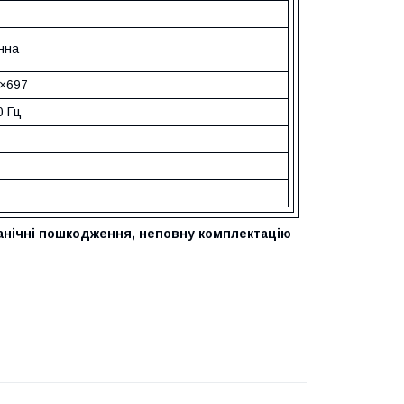
нна
×697
0 Гц
ханічні пошкодження, неповну комплектацію