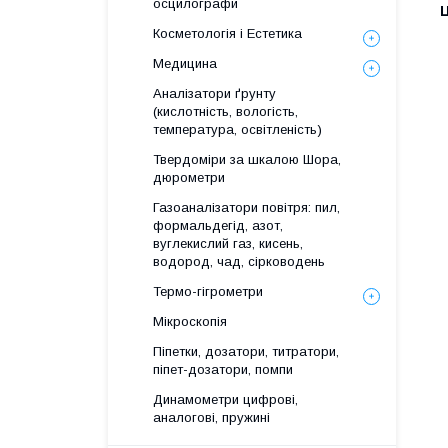
осцилографи
Ц
Косметологія і Естетика
Медицина
Аналізатори ґрунту
(кислотність, вологість,
температура, освітленість)
Твердоміри за шкалою Шора,
дюрометри
Газоаналізатори повітря: пил,
формальдегід, азот,
вуглекислий газ, кисень,
водород, чад, сірководень
Термо-гігрометри
Мікроскопія
Піпетки, дозатори, титратори,
піпет-дозатори, помпи
Динамометри цифрові,
аналогові, пружині