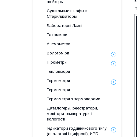
в
шейкеры
Т
Сушильные шкафы и
Стерилизаторы
Лабораторні Лазні
Тахометри
Анемометри
Вологоміри
Пірометри
Тепловізори
Термометри
Термометри
Термометри з термопарами
Даталогеры, реєстратори,
монітори температури і
вологості
Індикатори годинникового типу
(аналогові і цифрові), ИРБ