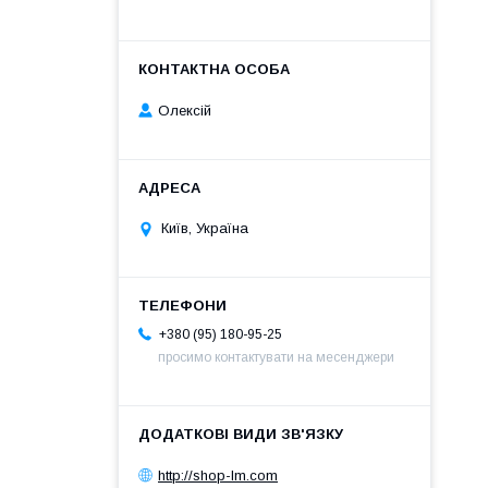
Олексій
Київ, Україна
+380 (95) 180-95-25
просимо контактувати на месенджери
http://shop-lm.com