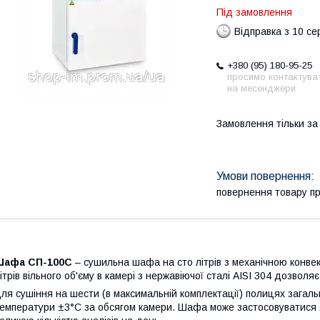
Під замовлення
Відправка з 10 се
+380 (95) 180-95-25
просимо контактува
на месенджери
Замовлення тільки з
повернення товару п
Шафа СП-100С
– сушильна шафа на сто літрів з механічною конве
ітрів вільного об'єму в камері з нержавіючої сталі AISI 304 дозволя
ля сушіння на шести (в максимальній комплектації) полицях загал
емператури ±3°С за обсягом камери. Шафа може застосовуватися як 