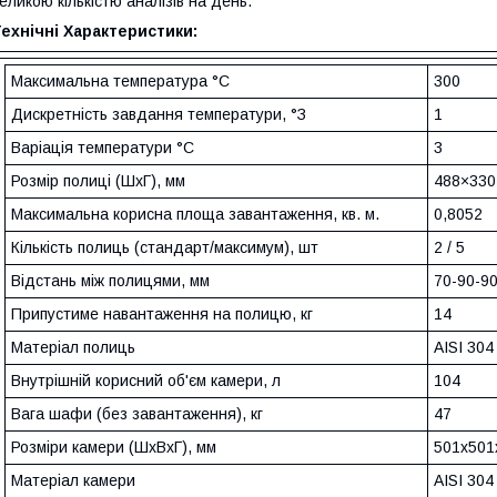
еликою кількістю аналізів на день.
ехнічні Характеристики:
Максимальна температура °C
300
Дискретність завдання температури, °З
1
Варіація температури °С
3
Розмір полиці (ШхГ), мм
488×330
Максимальна корисна площа завантаження, кв. м.
0,8052
Кількість полиць (стандарт/максимум), шт
2 / 5
Відстань між полицями, мм
70-90-9
Припустиме навантаження на полицю, кг
14
Матеріал полиць
AISI 304
Внутрішній корисний об'єм камери, л
104
Вага шафи (без завантаження), кг
47
Розміри камери (ШхВхГ), мм
501х501
Матеріал камери
AISI 304