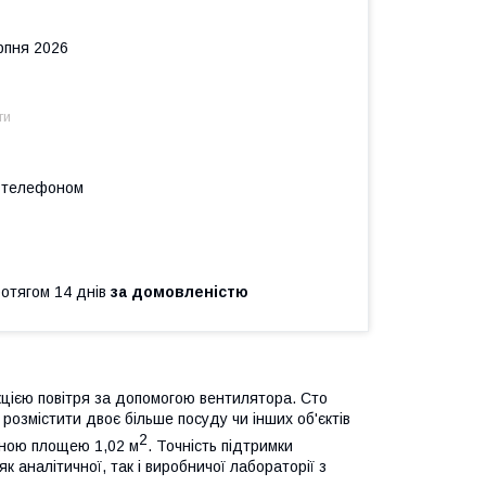
рпня 2026
ти
а телефоном
ротягом 14 днів
за домовленістю
кцією повітря за допомогою вентилятора. Сто
є розмістити двоє більше посуду чи інших об'єктів
2
ьною площею 1,02 м
. Точність підтримки
аналітичної, так і виробничої лабораторії з