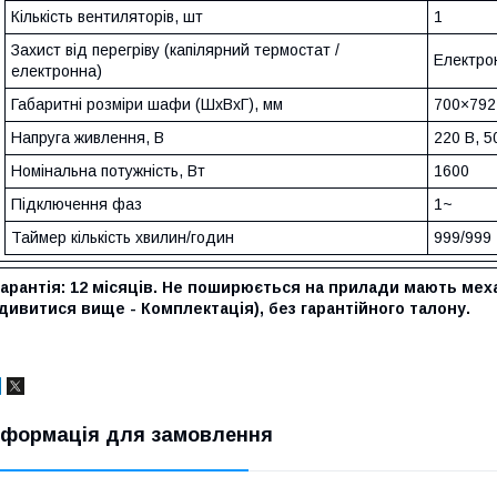
Кількість вентиляторів, шт
1
Захист від перегріву (капілярний термостат /
Електро
електронна)
Габаритні розміри шафи (ШхВхГ), мм
700×792
Напруга живлення, В
220 В, 5
Номінальна потужність, Вт
1600
Підключення фаз
1~
Таймер кількість хвилин/годин
999/999
Гарантія: 12 місяців. Не поширюється на прилади мають ме
дивитися вище - Комплектація), без гарантійного талону.
нформація для замовлення