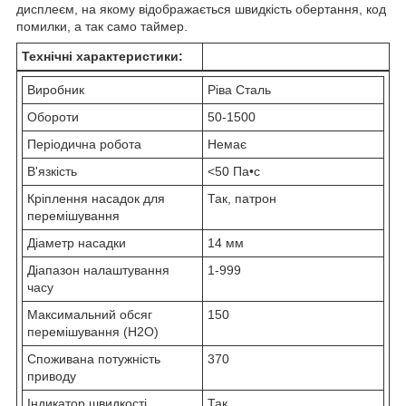
дисплеєм, на якому відображається швидкість обертання, код
помилки, а так само таймер.
Технічні характеристики:
Виробник
Ріва Сталь
Обороти
50-1500
Періодична робота
Немає
В'язкість
<50 Па•с
Кріплення насадок для
Так, патрон
перемішування
Діаметр насадки
14 мм
Діапазон налаштування
1-999
часу
Максимальний обсяг
150
перемішування (H2O)
Споживана потужність
370
приводу
Індикатор швидкості
Так